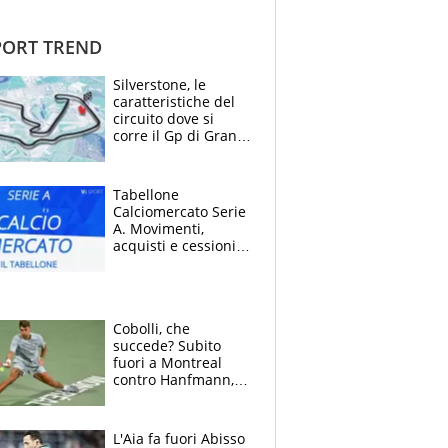
ORT TREND
Silverstone, le
caratteristiche del
circuito dove si
corre il Gp di Gran
Bretagna del
Motomondiale
Tabellone
Calciomercato Serie
A. Movimenti,
acquisti e cessioni:
estate 2026-27
Cobolli, che
succede? Subito
fuori a Montreal
contro Hanfmann,
per Flavio è tutta
colpa della tosse
L'Aia fa fuori Abisso