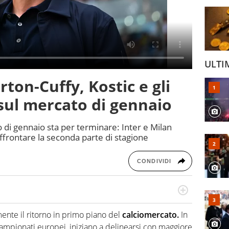
ULTI
rton-Cuffy, Kostic e gli
 sul mercato di gennaio
 di gennaio sta per terminare: Inter e Milan
ffrontare la seconda parte di stagione
CONDIVIDI
port: scrive di calcio giocato ma non rinuncia allo
 spesso si trovano risposte che il rettangolo verde non
mente il ritorno in primo piano del
calciomercato.
In
 campionati europei, iniziano a delinearsi con maggiore