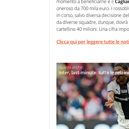
momento a beneficiarne è il
Cagliar
oneroso da 700 mila euro. I rossobl
in corso, salvo diversa decisione del
da diverse squadre, dunque, dovrà d
cartellino 40 milioni. Una cifra impor
Clicca qui per leggere tutte le not
Inter, last-minute: tutte le reti 