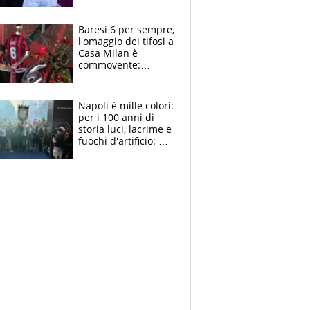
la moglie Maura, i
figli e i suoi cari
circondati
Baresi 6 per sempre,
dall'affetto dei tifosi
l'omaggio dei tifosi a
Casa Milan è
commovente:
maglie, bandiere,
sciarpe, lacrime e
bigliettini
Napoli è mille colori:
per i 100 anni di
storia luci, lacrime e
fuochi d'artificio: De
Laurentiis salta al
coro anti-Juve