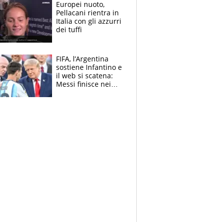
E svela la sorpresa
Europei nuoto,
agli Europei
Pellacani rientra in
Italia con gli azzurri
dei tuffi
FIFA, l’Argentina
sostiene Infantino e
il web si scatena:
Messi finisce nei
meme, la Seleccion
travolta dalle
polemiche