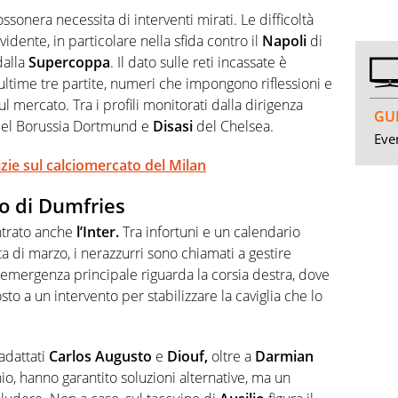
ossonera necessita di interventi mirati. Le difficoltà
dente, in particolare nella sfida contro il
Napoli
di
dalla
Supercoppa
. Il dato sulle reti incassate è
le ultime tre partite, numeri che impongono riflessioni e
 mercato. Tra i profili monitorati dalla dirigenza
GUI
el Borussia Dortmund e
Disasi
del Chelsea.
Even
tizie sul calciomercato del Milan
uto di Dumfries
ontrato anche
l’Inter.
Tra infortuni e un calendario
ta di marzo, i nerazzurri sono chiamati a gestire
L’emergenza principale riguarda la corsia destra, dove
to a un intervento per stabilizzare la caviglia che lo
adattati
Carlos
Augusto
e
Diouf,
oltre a
Darmian
io, hanno garantito soluzioni alternative, ma un