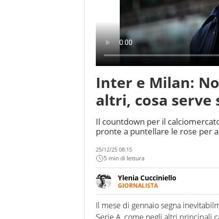
Inter e Milan: No
altri, cosa serve
Il countdown per il calciomercato
pronte a puntellare le rose per a
25/12/25 08:15
5 min di lettura
Ylenia Cucciniello
GIORNALISTA
Appassionatissima di tutto lo s
sguardo sull'extra campo, dove
Il mese di gennaio segna inevitabil
riesce a restituire
Serie A, come negli altri principali