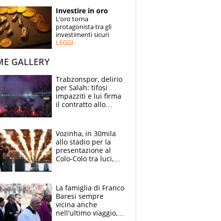
STORIE
Investire in oro
L’oro torna
SPECIALI
protagonista tra gli
investimenti sicuri
LEGGI
ESPERTI
ME GALLERY
CONTATTI
Trabzonspor, delirio
per Salah: tifosi
impazziti e lui firma
il contratto allo
stadio
Vozinha, in 30mila
allo stadio per la
presentazione al
Colo-Colo tra luci,
spettacolo, elicotteri
e paracadutisti
La famiglia di Franco
Baresi sempre
vicina anche
nell'ultimo viaggio,