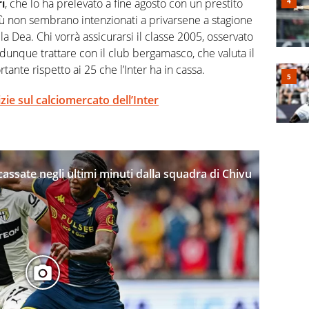
i
, che lo ha prelevato a fine agosto con un prestito
ù non sembrano intenzionati a privarsene a stagione
la Dea. Chi vorrà assicurarsi il classe 2005, osservato
unque trattare con il club bergamasco, che valuta il
tante rispetto ai 25 che l’Inter ha in cassa.
izie sul calciomercato dell’Inter
incassate negli ultimi minuti dalla squadra di Chivu