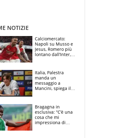
ME NOTIZIE
Calciomercato:
Napoli su Musso e
Jesus, Romero più
lontano dall’Inter,
delirio Mastantuono,
Juve su Trubin. Il
tabellone
Italia, Palestra
manda un
messaggio a
Mancini, spiega il
motivo del no
all’Inter e lancia
l'alleanza con
Bragagna in
Donnarumma
esclusiva: “C’è una
cosa che mi
impressiona di
Doualla. Jacobs?
Ecco come è rinato”.