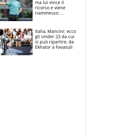
ma lui vince il
ricorso e viene
riammesso:
continua momento
nero per gli arbitri
Italia, Mancini: ecco
gli Under 23 da cui
si può ripartire, da
Ekhator a Favasuli