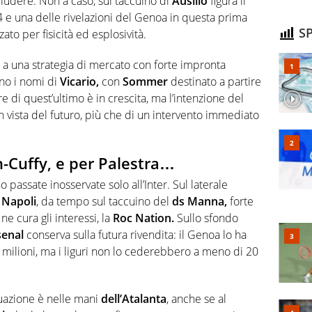
ludere. Non a caso, sul taccuino di
Ausilio
figura il
 e una delle rivelazioni del Genoa in questa prima
SP
to per fisicità ed esplosività.
e a una strategia di mercato con forte impronta
ano i nomi di
Vicario,
con
Sommer
destinato a partire
re di quest’ultimo è in crescita, ma l’intenzione del
in vista del futuro, più che di un intervento immediato
-Cuffy, e per Palestra…
 passate inosservate solo all’Inter. Sul laterale
l
Napoli
, da tempo sul taccuino del
ds Manna,
forte
ne cura gli interessi, la
Roc Nation.
Sullo sfondo
senal
conserva sulla futura rivendita: il Genoa lo ha
2 milioni, ma i liguri non lo cederebbero a meno di 20
tuazione è nelle mani
dell’Atalanta
, anche se al