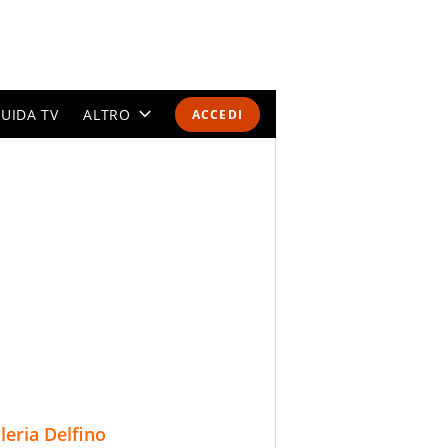
UIDA TV
ALTRO
ACCEDI
CALENDARI E CLASSIFICHE
ALTRI SPORT
MONDIALI 2026
OLIMPIADI
GOSSIP
LIFESTYLE
lleria Delfino