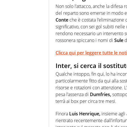
Non solo l’attacco, anche la difesa r
del reparto sono emerse in modo evi
Conte
che è costata l’eliminazione 
significativo, con sei gol subiti nel
rendono necessario un intervento sul
rossonera spiccano i nomi di
Sule
d
Clicca qui per leggere tutte le no
Inter, si cerca il sostit
Qualche intoppo, fin qui, lo ha inc
particolarmente fitto da qui alla sos
risorse e rotazioni con attenzione. 
pesa l’assenza di
Dumfries,
sottopos
terrà ai box per circa tre mesi.
Finora
Luis Henrique,
insieme agli 
rientrato recentemente dall’infortun