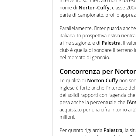
intervento sul mercato non è da esc
nome di
Norton-Cuffy,
classe 2004
parte di campionato, profilo apprezza
Parallelamente, l’Inter guarda anch
italiana. In prospettiva estiva rientr
a fine stagione, e di
Palestra.
Il valo
club è quella di sondare il terreno 
nel mercato di gennaio.
Concorrenza per Norton
Le qualità di
Norton-Cuffy
non sono
inglese è forte anche l’interesse de
dei solidi rapporti con l’agenzia che 
pesa anche la percentuale che
l’Ar
acquistato per una cifra intorno ai 
milioni.
Per quanto riguarda
Palestra,
la si