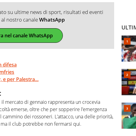
o su ultime news di sport, risultati ed eventi
ti al nostro canale
WhatsApp
ULTI
ra nel canale WhatsApp
n difesa
umfries
e per Palestra...
c
 il mercato di gennaio rappresenta un crocevia
icoltà emerse, oltre che per sopperire l’emergenza
il cammino dei rossoneri. L’attacco, una delle priorità,
ma il club potrebbe non fermarsi qui.