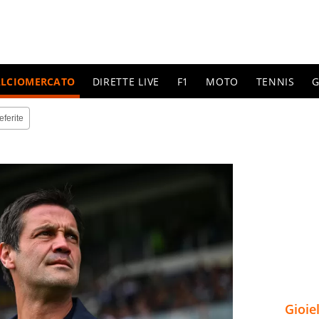
ALCIOMERCATO
DIRETTE LIVE
F1
MOTO
TENNIS
G
eferite
Gioie