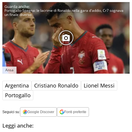
Portogallo-Spagna: le lacrime di Ronaldo nella gara d'addio, Cr7 sognava
un finale diverso
Ansa
Argentina
Cristiano Ronaldo
Lionel Messi
Portogallo
Seguici su:
Google Discover
Fonti preferite
Leggi anche: