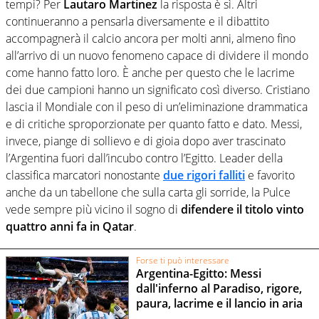
tempi? Per
Lautaro Martinez
la risposta è sì. Altri
continueranno a pensarla diversamente e il dibattito
accompagnerà il calcio ancora per molti anni, almeno fino
all’arrivo di un nuovo fenomeno capace di dividere il mondo
come hanno fatto loro. È anche per questo che le lacrime
dei due campioni hanno un significato così diverso. Cristiano
lascia il Mondiale con il peso di un’eliminazione drammatica
e di critiche sproporzionate per quanto fatto e dato. Messi,
invece, piange di sollievo e di gioia dopo aver trascinato
l’Argentina fuori dall’incubo contro l’Egitto. Leader della
classifica marcatori nonostante
due rigori falliti
e favorito
anche da un tabellone che sulla carta gli sorride, la Pulce
vede sempre più vicino il sogno di
difendere il titolo vinto
quattro anni fa in Qatar
.
Forse ti può interessare
Argentina-Egitto: Messi
dall'inferno al Paradiso, rigore,
paura, lacrime e il lancio in aria