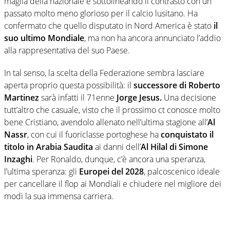
maglia della nazionale e sottolineando il contrasto con un
passato molto meno glorioso per il calcio lusitano. Ha
confermato che quello disputato in Nord America è stato
il
suo ultimo Mondiale
, ma non ha ancora annunciato l’addio
alla rappresentativa del suo Paese.
In tal senso, la scelta della Federazione sembra lasciare
aperta proprio questa possibilità: il
successore di Roberto
Martinez
sarà infatti il 71enne
Jorge Jesus.
Una decisione
tutt’altro che casuale, visto che il prossimo ct conosce molto
bene Cristiano, avendolo allenato nell’ultima stagione all’
Al
Nassr
, con cui il fuoriclasse portoghese ha
conquistato il
titolo in Arabia Saudita
ai danni dell’
Al Hilal di Simone
Inzaghi
. Per Ronaldo, dunque, c’è ancora una speranza,
l’ultima speranza: gli
Europei del 2028
, palcoscenico ideale
per cancellare il flop ai Mondiali e chiudere nel migliore dei
modi la sua immensa carriera.