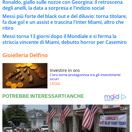
Ronaldo, giallo sulle nozze con Georgina: il retroscena
degli anelli, la data a sorpresa e l'indizio social
Messi più forte del black out e del diluvio: torna titolare,
fa due gol e un assist e trascina l'Inter Miami, altro che
ritiro
Messi torna 13 giorni dopo il Mondiale e si ferma la
striscia vincente di Miami, debutto horror per Casemiro
Gioielleria Delfino
Investire in oro
L’oro torna protagonista tra gli investimenti
sicuri
LEGGI