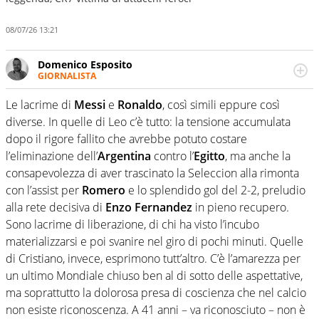
08/07/26 13:21
Domenico Esposito
GIORNALISTA
Da vent’anni in campo e sul campo per vivere ogni evento
in tutte le sue sfaccettature. Passione smisurata per il
Le lacrime di
Messi
e
Ronaldo
, così simili eppure così
calcio e per la sfera di cuoio. Il pallone è una cosa
diverse. In quelle di Leo c’è tutto: la tensione accumulata
serissima, guai a dirgli di no
dopo il rigore fallito che avrebbe potuto costare
l’eliminazione dell’
Argentina
contro l’
Egitto
, ma anche la
consapevolezza di aver trascinato la Seleccion alla rimonta
con l’assist per
Romero
e lo splendido gol del 2-2, preludio
alla rete decisiva di
Enzo Fernandez
in pieno recupero.
Sono lacrime di liberazione, di chi ha visto l’incubo
materializzarsi e poi svanire nel giro di pochi minuti. Quelle
di Cristiano, invece, esprimono tutt’altro. C’è l’amarezza per
un ultimo Mondiale chiuso ben al di sotto delle aspettative,
ma soprattutto la dolorosa presa di coscienza che nel calcio
non esiste riconoscenza. A 41 anni – va riconosciuto – non è