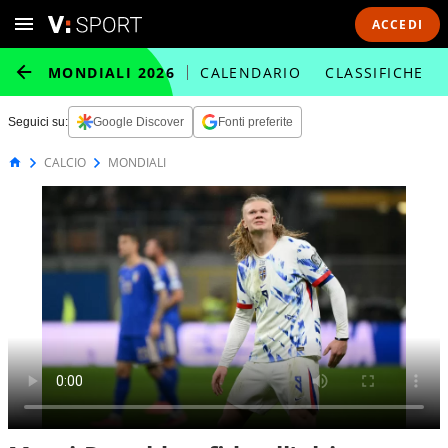
ACCEDI
MONDIALI 2026
CALENDARIO
CLASSIFICHE
Seguici su:
Google Discover
Fonti preferite
CALCIO
MONDIALI