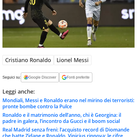
Cristiano Ronaldo
Lionel Messi
Seguici su:
Google Discover
Fonti preferite
Leggi anche:
Mondiali, Messi e Ronaldo erano nel mirino dei terroristi:
pronte bombe contro la Pulce
Ronaldo e il matrimonio dell’anno, chi è Georgina: il
padre in galera, l’incontro da Gucci e il boom social
Real Madrid senza freni: l’acquisto record di Diomande
che batte Zidane e Ronaldo. Vinicius rinnova: le cifre