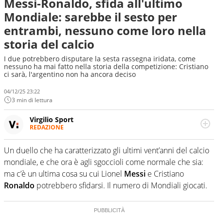
Messi-Ronaldo, sfida all'ultimo
Mondiale: sarebbe il sesto per
entrambi, nessuno come loro nella
storia del calcio
I due potrebbero disputare la sesta rassegna iridata, come
nessuno ha mai fatto nella storia della competizione: Cristiano
ci sarà, l'argentino non ha ancora deciso
04/12/25 23:22
3 min di lettura
Virgilio Sport
REDAZIONE
Da oltre 20 anni informa in modo obiettivo e
appassionato su tutto il mondo dello sport. Calcio,
Un duello che ha caratterizzato gli ultimi vent’anni del calcio
calciomercato, F1, Motomondiale ma anche tennis,
mondiale, e che ora è agli sgoccioli come normale che sia:
volley, basket: su Virgilio Sport i tifosi e gli appassionati
sanno che troveranno sempre copertura completa e
ma c’è un ultima cosa su cui Lionel
Messi
e Cristiano
zero faziosità. La squadra di Virgilio Sport è formata da
Ronaldo
potrebbero sfidarsi. Il numero di Mondiali giocati.
giornalisti ed esperti di sport abili sia nel gioco di
rimessa quando intercettano le notizie e le rilanciano
verso la rete, sia nella costruzione dal basso quando