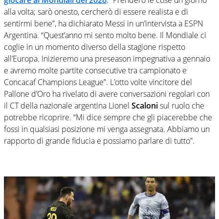
giocare ai Mondiali del 2026
. “Prenderò le cose un giorno
alla volta; sarò onesto, cercherò di essere realista e di
sentirmi bene”, ha dichiarato Messi in un’intervista a ESPN
Argentina. “Quest’anno mi sento molto bene. Il Mondiale ci
coglie in un momento diverso della stagione rispetto
all’Europa. Inizieremo una preseason impegnativa a gennaio
e avremo molte partite consecutive tra campionato e
Concacaf Champions League”. L’otto volte vincitore del
Pallone d’Oro ha rivelato di avere conversazioni regolari con
il CT della nazionale argentina Lionel
Scaloni
sul ruolo che
potrebbe ricoprire. “Mi dice sempre che gli piacerebbe che
fossi in qualsiasi posizione mi venga assegnata. Abbiamo un
rapporto di grande fiducia e possiamo parlare di tutto”.