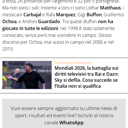
a testa, 26 presenze per l’argentino e 22 per il portoghese.
Ma non sono i soli: insieme a loro ci sono Lothar
Matthaus
, i
messicani
Carbajal
e Rafa
Marquez
, Gigi
Buffon
, Guillermo
Ochoa
, e Andres
Guardado
. Tra questi Buffon
non ha
giocato in tutte le edizioni
: nel 1998 è stato solamente
convocato, senza però mai scendere in campo. Stesso
discorso per Ochoa, mai sceso in campo nel 2006 e nel
2010.
Forse ti può interessare
Mondiali 2026, la battaglia sui
diritti televisivi tra Rai e Dazn:
Sky si defila. Cosa succede se
l’Italia non si qualifica
Vuoi essere sempre aggiornato su ultime news di
sport, risultati ed eventi live? Iscriviti al nostro
canale
WhatsApp