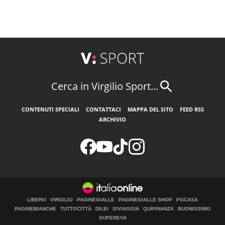
Cerca in Virgilio Sport...
CONTENUTI SPECIALI
CONTATTACI
MAPPA DEL SITO
FEED RSS
ARCHIVIO
LIBERO
VIRGILIO
PAGINEGIALLE
PAGINEGIALLE SHOP
PGCASA
PAGINEBIANCHE
TUTTOCITTÀ
DILEI
SIVIAGGIA
QUIFINANZA
BUONISSIMO
SUPEREVA