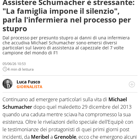
Assistere Schumacher è stressante:
"La famiglia impone il silenzio",
parla l'infermiera nel processo per
stupro
Dal processo per presunto stupro ai danni di una infermiera
che accudiva Michael Schumacher sono emersi diversi
particolari sul lavoro di assistenza al capezzale del 7 volte
campione del mondo di F1
05/06/26 10:53
4 min di lettura
Luca Fusco
GIORNALISTA
Giornalista multimediale. Quando si accendono i motori,
lui sgasa, impenna, derapa. E spesso e volentieri finisce
Continuano ad emergere particolari sulla vita di
Michael
sul podio
Schumacher
dopo quel maledetto 29 dicembre del 2013
quando una caduta mentre sciava ha compromesso la sua
esistenza. Oltre le rivelazioni dello speciale dell’Equipè con
le testimonianze dei protagonisti di quei primi giorni post
incidenti, da
Meribel
a
Grenoble
, ecco che emergono alcuni