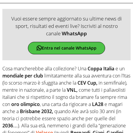
Vuoi essere sempre aggiornato su ultime news di
sport, risultati ed eventi live? Iscriviti al nostro
canale
WhatsApp
Entra nel canale WhatsApp
Cosa mancherebbe alla collezione? Una
Coppa Italia
e un
mondiale per club
limitatamente alla sua avventura con l’Itas
(lo scorso marzo è sfuggita anche la
CEV Cup,
in semifinale),
mentre in nazionale, a parte la
VNL,
come tutti i pallavolisti
italiani che si rispettino il sogno da bramare fa sempre rima
con
oro olimpico
, una carta da rigiocare a
LA28
e magari
anche a
Brisbane 2032,
quando Ale avrà solo 30 anni (in
teoria ci potrebbe essere spazio anche per quelle del
2036
…). Alla sua età, nemmeno i grandi della “generazione
di fenomeni” di
Velasco
(quindi
Bernardi, Giani, Gardini,