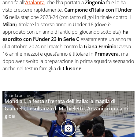
anno fa all’
Atalanta
, che l’ha portato a
Zingonia
fa e lo ha
visto crescere rapidamente.
Campione d’Italia con l’Under
16
nella stagione 2023-24 (con tanto di gol in finale contro il
Milan
), titolare lo scorso anno in Under 18 (dove è
approdato con un anno di anticipo, giocando sotto età),
ha
esordito con l’Under 23 in Serie C
esattamente un anno fa
(il 4 ottobre 2024 nel match contro la
Giana Erminio:
aveva
16 anni e mezzo) e quest’anno è titolare in
Primavera,
ma
dopo aver svolto la preparazione in prima squadra segnando
anche nel test in famiglia di
Clusone.
Mondiali, la festa sfrenata dell'Italia: la maglia di
Giannelli, l'esultanza di Michieletto, Anzani scoppia di
gioia