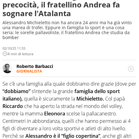
precocità, il fratellino Andrea fa
sognare l'Atalanta
Alessandro Michieletto non ha ancora 24 anni ma ha già vinto
una marea di trofei. Eppure in famiglia lo sport è una cosa
seria: le sorelle pallavoliste, il fratellino Andrea che studia da
bomber
02/10/25 11:55
4 min di lettura
Roberto Barbacci
GIORNALISTA
Giornalista (pubblicista) sportivo a tutto campo, è il
tuttologo di Virgilio Sport. Provate a chiedergli di boxe, di
Se c’è una famiglia alla quale dobbiamo dire grazie (dove per
scherma, di volley o di curling: ve ne farà innamorare
“dobbiamo”
s’intende la grande
famiglia dello sport
italiano),
quella è sicuramente la
Michieletto.
Col papà
Riccardo
che ha aperto la strada nel mondo del volley,
mentre la mamma
Eleonora
scelse la pallacanestro.
Centimetri in abbondanza, quelli che hanno permesso ai 4
figli di diventare a loro volta sportivi e atleti di alto livello.
Perché se
Alessandro è il “figlio copertina”
, anche gli altri