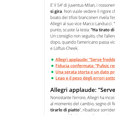
modo di concentrarsi sulle inte
E’ il 54′ di Juventus-Milan, i rosson
si gira
. Non vuole vedere il rigore c
boato dei tifosi bianconeri rivela l’es
Allegri al suo vice Marco Landucci. “N
punto, scuote la testa:
“Ha tirato di
Un consiglio non seguito, che l’allen
dopo, quando l’americano passa vici
e Loftus-Cheek.
Allegri applaude: “Serve fredd
Fiducia confermata: “Pulisic res
Una serata storta e un dato p
Leao e il peso degli errori sott
Allegri applaude: “Serv
Nonostante l’errore, Allegri ha inco
al momento del cambio, segno di fid
tirarlo di piatto
”, ribadisce sorride