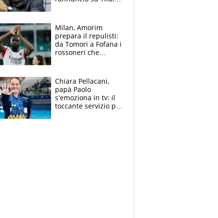
e la risposta su
Bastoni
Milan, Amorim
prepara il repulisti:
da Tomori a Fofana i
rossoneri che
rischiano il “taglio”
Chiara Pellacani,
papà Paolo
s'emoziona in tv: il
toccante servizio per
il TG di LA7 dopo i 5
ori agli Europei