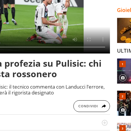
Gioie
ULTI
a profezia su Pulisic: chi
ista rossonero
lisic: il tecnico commenta con Landucci l’errore,
rà il rigorista designato
CONDIVIDI
port in tutte le sfaccettature. Tocca l'apice quando ha