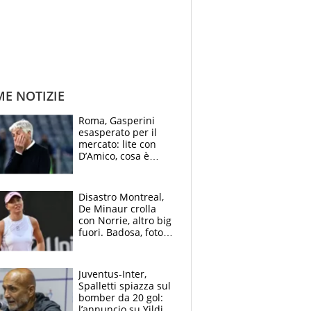
ME NOTIZIE
Roma, Gasperini
esasperato per il
mercato: lite con
D’Amico, cosa è
successo dopo il flop
per Nusa
Disastro Montreal,
De Minaur crolla
con Norrie, altro big
fuori. Badosa, foto
dall'ospedale e fan
preoccupati
Juventus-Inter,
Spalletti spiazza sul
bomber da 20 gol:
l’annuncio su Yildiz