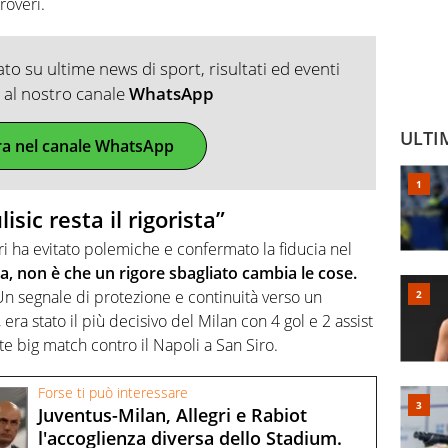
roveri.
o su ultime news di sport, risultati ed eventi
ti al nostro canale
WhatsApp
ULTI
ra nel canale WhatsApp
sic resta il rigorista”
gri ha evitato polemiche e confermato la fiducia nel
ista, non è che un rigore sbagliato cambia le cose.
. Un segnale di protezione e continuità verso un
ra stato il più decisivo del Milan con 4 gol e 2 assist
te big match contro il Napoli a San Siro.
Forse ti può interessare
Juventus-Milan, Allegri e Rabiot
l'accoglienza diversa dello Stadium.