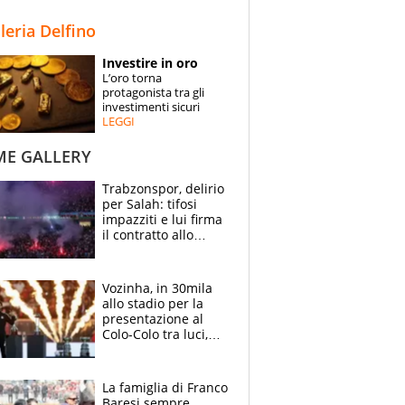
STORIE
lleria Delfino
SPECIALI
Investire in oro
L’oro torna
ESPERTI
protagonista tra gli
investimenti sicuri
LEGGI
CONTATTI
ME GALLERY
Trabzonspor, delirio
per Salah: tifosi
impazziti e lui firma
il contratto allo
stadio
Vozinha, in 30mila
allo stadio per la
presentazione al
Colo-Colo tra luci,
spettacolo, elicotteri
e paracadutisti
La famiglia di Franco
Baresi sempre