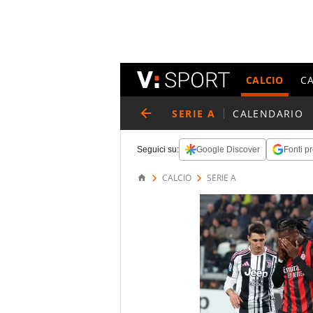
CALCIO
C
SERIE A
CALENDARIO
Seguici su:
Google Discover
Fonti pr
CALCIO
SERIE A