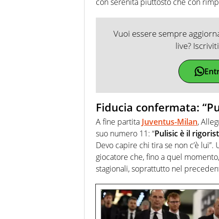
con serenità piuttosto che con rimp
Vuoi essere sempre aggiornat
live? Iscrivi
Ent
Fiducia confermata: “Puli
A fine partita
Juventus-Milan
, Alle
suo numero 11: “
Pulisic è il rigor
Devo capire chi tira se non c’è lui”
giocatore che, fino a quel momento, e
stagionali, soprattutto nel preceden