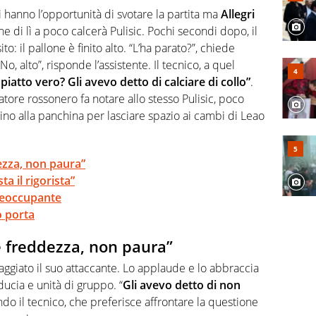
rviste ai grandi protagonisti
eri hanno l’opportunità di svotare la partita ma
Allegri
he di lì a poco calcerà Pulisic. Pochi secondi dopo, il
ito: il pallone è finito alto. “L’ha parato?”, chiede
o, alto”, risponde l’assistente. Il tecnico, a quel
 piatto vero? Gli avevo detto di calciare di collo”
.
atore rossonero fa notare allo stesso Pulisic, poco
no alla panchina per lasciare spazio ai cambi di Leao
ezza, non paura”
ta il rigorista”
reoccupante
o porta
e freddezza, non paura”
raggiato il suo attaccante. Lo applaude e lo abbraccia
ucia e unità di gruppo. “
Gli avevo detto di non
ndo il tecnico, che preferisce affrontare la questione