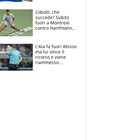
cadette
Cobolli, che
succede? Subito
fuori a Montreal
contro Hanfmann,
per Flavio è tutta
colpa della tosse
L'Aia fa fuori Abisso
ma lui vince il
ricorso e viene
riammesso:
continua momento
nero per gli arbitri