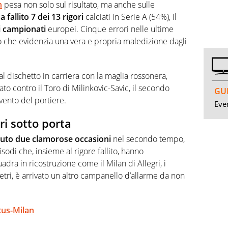
n
pesa non solo sul risultato, ma anche sulle
a fallito 7 dei 13 rigori
calciati in Serie A (54%), il
i campionati
europei. Cinque errori nelle ultime
o che evidenzia una vera e propria maledizione dagli
al dischetto in carriera con la maglia rossonera,
ato contro il Toro di Milinkovic-Savic, il secondo
GUI
rvento del portiere.
Even
ri sotto porta
uto due clamorose occasioni
nel secondo tempo,
sodi che, insieme al rigore fallito, hanno
uadra in ricostruzione come il Milan di Allegri, i
tri, è arrivato un altro campanello d’allarme da non
ntus-Milan