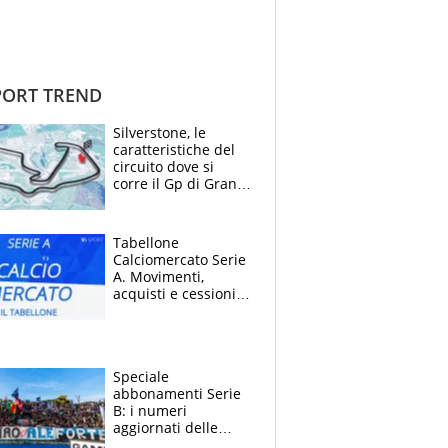
ORT TREND
Silverstone, le
caratteristiche del
circuito dove si
corre il Gp di Gran
Bretagna del
Motomondiale
Tabellone
Calciomercato Serie
A. Movimenti,
acquisti e cessioni:
estate 2026-27
Speciale
abbonamenti Serie
B: i numeri
aggiornati delle
venti squadre