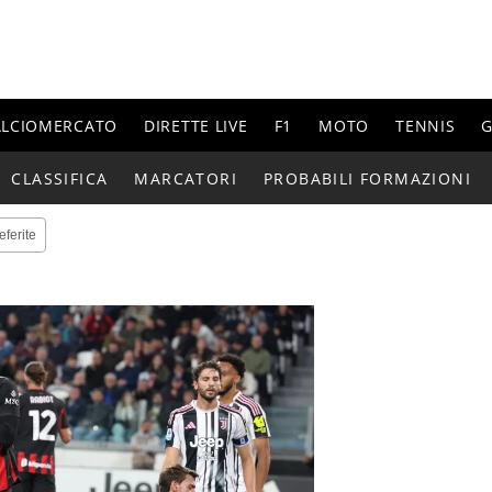
ALCIOMERCATO
DIRETTE LIVE
F1
MOTO
TENNIS
G
CLASSIFICA
MARCATORI
PROBABILI FORMAZIONI
eferite