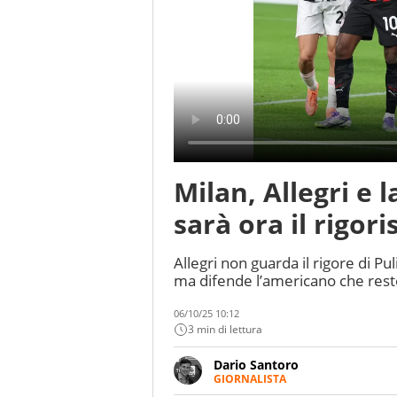
Milan, Allegri e l
sarà ora il rigor
Allegri non guarda il rigore di Pu
ma difende l’americano che reste
06/10/25 10:12
3 min di lettura
Dario Santoro
GIORNALISTA
Scrive, commenta, racconta lo s