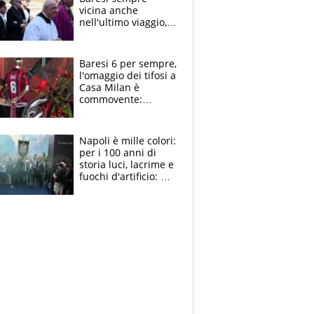
vicina anche
nell'ultimo viaggio,
la moglie Maura, i
figli e i suoi cari
circondati
Baresi 6 per sempre,
dall'affetto dei tifosi
l'omaggio dei tifosi a
Casa Milan è
commovente:
maglie, bandiere,
sciarpe, lacrime e
bigliettini
Napoli è mille colori:
per i 100 anni di
storia luci, lacrime e
fuochi d'artificio: De
Laurentiis salta al
coro anti-Juve