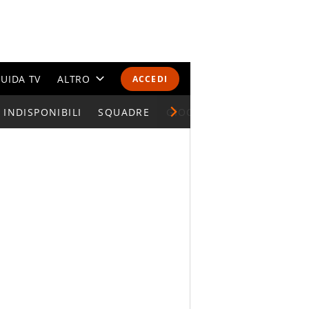
UIDA TV
ALTRO
ACCEDI
INDISPONIBILI
CALENDARI E CLASSIFICHE
SQUADRE
GIOCATORI SERIE A
ALTRI SPORT
MONDIALI 2026
OLIMPIADI
GOSSIP
LIFESTYLE