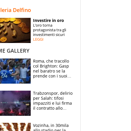
STORIE
lleria Delfino
SPECIALI
Investire in oro
L’oro torna
ESPERTI
protagonista tra gli
investimenti sicuri
LEGGI
CONTATTI
ME GALLERY
Roma, che tracollo
col Brighton: Gasp
nel baratro se la
prende con i suoi
cambiando tutti
Trabzonspor, delirio
per Salah: tifosi
impazziti e lui firma
il contratto allo
stadio
Vozinha, in 30mila
allo stadio per la