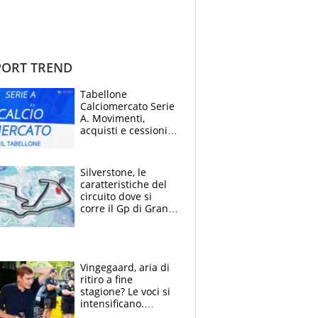
ORT TREND
Tabellone
Calciomercato Serie
A. Movimenti,
acquisti e cessioni:
estate 2026-27
Silverstone, le
caratteristiche del
circuito dove si
corre il Gp di Gran
Bretagna del
Motomondiale
Vingegaard, aria di
ritiro a fine
stagione? Le voci si
intensificano.
Pogacar, niente