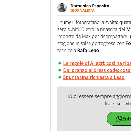
Domenico Esposito
GIORNALISTA
Da vent’anni in campo e sul cam
Passione smisurata per il calcio
I numeri fotografano la svolta: quattr
guai a dirgli di no
zero subiti. Dietro la rinascita del
M
imposte da Max per ricompattare un
stagione in salsa portoghese con
Fo
tecnico a
Rafa Leao
.
Le regole di Allegri: così ha rib
Dal pranzo al dress code: cos
Spunta una richiesta a Leao
Vuoi essere sempre aggiornat
live? Iscrivi
Ent