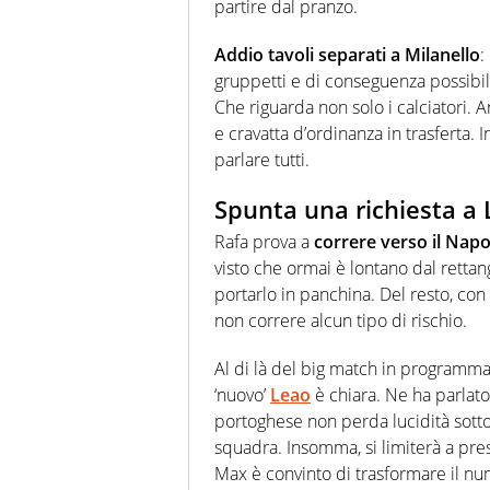
partire dal pranzo.
Addio tavoli separati a Milanello
:
gruppetti e di conseguenza possibili 
Che riguarda non solo i calciatori.
e cravatta d’ordinanza in trasferta. In
parlare tutti.
Spunta una richiesta a
Rafa prova a
correre verso il Napo
visto che ormai è lontano dal retta
portarlo in panchina. Del resto, con 
non correre alcun tipo di rischio.
Al di là del big match in programma 
‘nuovo’
Leao
è chiara. Ne ha parlato 
portoghese non perda lucidità sotto 
squadra. Insomma, si limiterà a pres
Max è convinto di trasformare il n