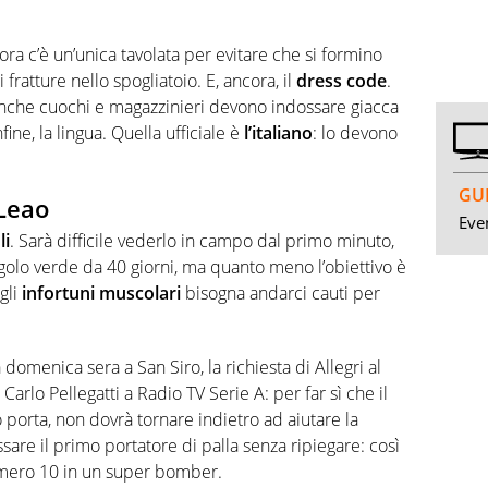
 ora c’è un’unica tavolata per evitare che si formino
fratture nello spogliatoio. E, ancora, il
dress code
.
 Anche cuochi e magazzinieri devono indossare giacca
fine, la lingua. Quella ufficiale è
l’italiano
: lo devono
GUI
 Leao
Even
li
. Sarà difficile vederlo in campo dal primo minuto,
ngolo verde da 40 giorni, ma quanto meno l’obiettivo è
gli
infortuni muscolari
bisogna andarci cauti per
domenica sera a San Siro, la richiesta di Allegri al
Carlo Pellegatti a Radio TV Serie A: per far sì che il
porta, non dovrà tornare indietro ad aiutare la
sare il primo portatore di palla senza ripiegare: così
umero 10 in un super bomber.