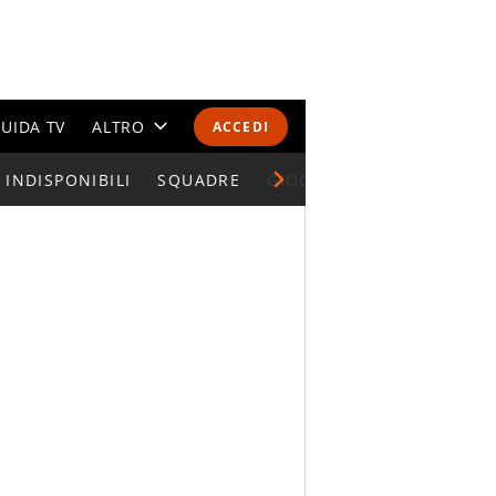
UIDA TV
ALTRO
ACCEDI
INDISPONIBILI
CALENDARI E CLASSIFICHE
SQUADRE
GIOCATORI SERIE A
ALTRI SPORT
MONDIALI 2026
OLIMPIADI
GOSSIP
LIFESTYLE