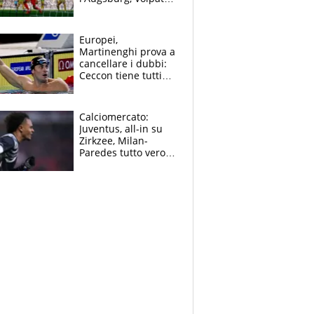
non basta, che
errori di Muric
Europei,
Martinenghi prova a
cancellare i dubbi:
Ceccon tiene tutti
col fiato sospeso.
Pellegrini punta su
Curtis
Calciomercato:
Juventus, all-in su
Zirkzee, Milan-
Paredes tutto vero,
Lukaku lascia il
Napoli