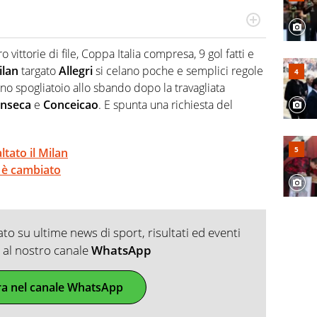
po per vivere ogni evento in tutte le sue sfaccettature.
 e per la sfera di cuoio. Il pallone è una cosa serissima,
o vittorie di file, Coppa Italia compresa, 9 gol fatti e
ilan
targato
Allegri
si celano poche e semplici regole
o spogliatoio allo sbando dopo la travagliata
nseca
e
Conceicao
. E spunta una richiesta del
altato il Milan
a è cambiato
o su ultime news di sport, risultati ed eventi
ti al nostro canale
WhatsApp
ra nel canale WhatsApp