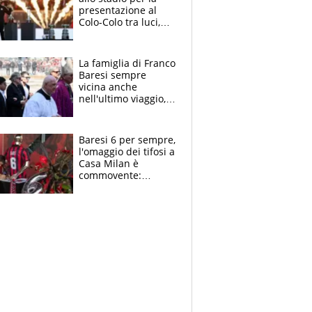
presentazione al
Colo-Colo tra luci,
spettacolo, elicotteri
e paracadutisti
La famiglia di Franco
Baresi sempre
vicina anche
nell'ultimo viaggio,
la moglie Maura, i
figli e i suoi cari
circondati
Baresi 6 per sempre,
dall'affetto dei tifosi
l'omaggio dei tifosi a
Casa Milan è
commovente:
maglie, bandiere,
sciarpe, lacrime e
bigliettini