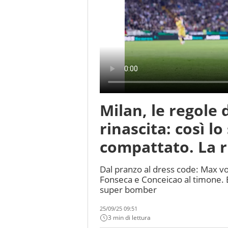
Milan, le regole d
rinascita: così lo
compattato. La r
Dal pranzo al dress code: Max vol
Fonseca e Conceicao al timone. E
super bomber
25/09/25 09:51
3 min di lettura