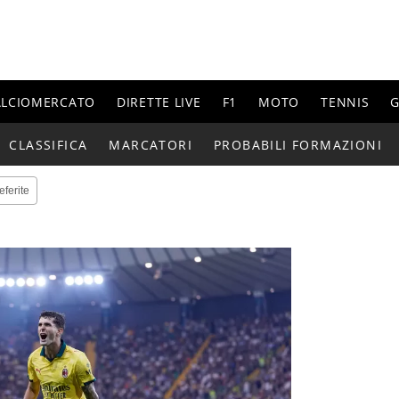
ALCIOMERCATO
DIRETTE LIVE
F1
MOTO
TENNIS
G
CLASSIFICA
MARCATORI
PROBABILI FORMAZIONI
eferite