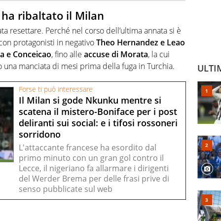
 ha ribaltato il Milan
ata resettare. Perché nel corso dell’ultima annata si è
con protagonisti in negativo
Theo Hernandez e Leao
ia e Conceicao
, fino alle
accuse di Morata
, la cui
o una manciata di mesi prima della fuga in Turchia.
ULTI
Forse ti può interessare
Il Milan si gode Nkunku mentre si
scatena il mistero-Boniface per i post
deliranti sui social: e i tifosi rossoneri
sorridono
L'attaccante francese ha esordito dal
primo minuto con un gran gol contro il
Lecce, il nigeriano fa allarmare i dirigenti
del Werder Brema per delle frasi prive di
senso pubblicate sul web