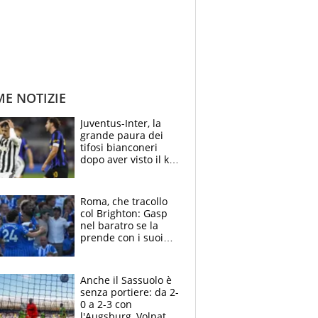
ME NOTIZIE
Juventus-Inter, la
grande paura dei
tifosi bianconeri
dopo aver visto il ko
nel derby d'Italia
Roma, che tracollo
col Brighton: Gasp
nel baratro se la
prende con i suoi
cambiando tutti
Anche il Sassuolo è
senza portiere: da 2-
0 a 2-3 con
l'Augsburg, Volpato