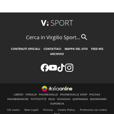
Cerca in Virgilio Sport...
CONTENUTI SPECIALI
CONTATTACI
MAPPA DEL SITO
FEED RSS
ARCHIVIO
LIBERO
VIRGILIO
PAGINEGIALLE
PAGINEGIALLE SHOP
PGCASA
PAGINEBIANCHE
TUTTOCITTÀ
DILEI
SIVIAGGIA
QUIFINANZA
BUONISSIMO
SUPEREVA
Chi siamo
Note Legali
Privacy
Cookie Policy
Preferenze sui cookie
Aiuto