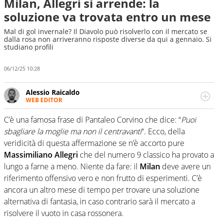
Milan, Allegri si arrende: la
soluzione va trovata entro un mese
Mal di gol invernale? Il Diavolo può risolverlo con il mercato se
dalla rosa non arriveranno risposte diverse da qui a gennaio. Si
studiano profili
06/12/25 10:28
Alessio Raicaldo
WEB EDITOR
Un figlio che si chiama Diego e la tesi di laurea sugli stadi
di proprietà in Italia. Il calcio quale filo conduttore
C’è una famosa frase di Pantaleo Corvino che dice: “
Puoi
irrinunciabile tra passione e professione. Per Virgilio
sbagliare la moglie ma non il centravanti
“. Ecco, della
Sport indaga, approfondisce e scandaglia l'universo
veridicità di questa affermazione se n’è accorto pure
mondo dello sport per antonomasia
Massimiliano Allegri
che del numero 9 classico ha provato a
lungo a farne a meno. Niente da fare: il
Milan
deve avere un
riferimento offensivo vero e non frutto di esperimenti. C’è
ancora un altro mese di tempo per trovare una soluzione
alternativa di fantasia, in caso contrario sarà il mercato a
risolvere il vuoto in casa rossonera.