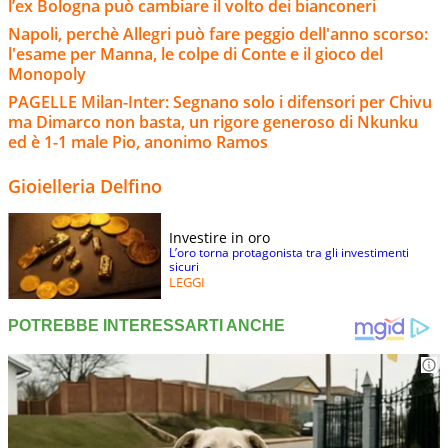
l’ex Bologna può cambiare il volto dei bianconeri
Napoli, perchè Allegri può fare peggio dell'anno scorso:
l'esame per Manna, le colpe di Conte e il gioco del
Monopoly
PAGELLE Milan-Inter: Segnano solo i difensori per Chivu
ma Dimarco non basta, un rigore generoso di Nkunku
ed è 1-1 male Pio, anonimo Ramos
Gioielleria Delfino
Investire in oro
L’oro torna protagonista tra gli investimenti
sicuri
LEGGI