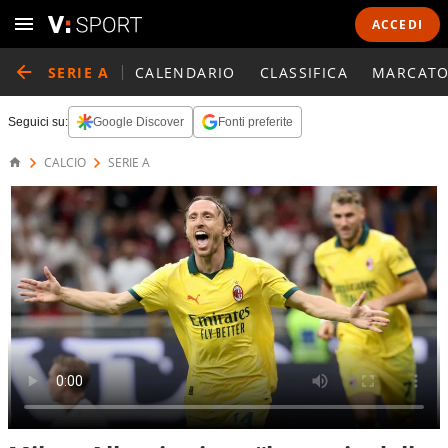
ACCEDI
SERIE A
CALENDARIO
CLASSIFICA
MARCATO
Seguici su:
Google Discover
Fonti preferite
CALCIO
SERIE A