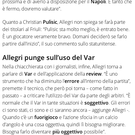
prossima e di averlo a disposizione per il
Napoli
. È tanto che
è fermo, dovremo valutare”.
Quanto a Christian
Pulisic
, Allegri non spiega se farà parte
dei titolari al Friuli: “Pulisic sta molto meglio, è entrato bene.
È un giocatore veramente bravo. Domani deciderò se farlo
partire dall’inizio”, il suo commento sullo statunitense.
Allegri punge sull’uso del Var
Nella chiacchierata con i giornalisti, infine, Allegri torna a
parlare di
Var
e dell’applicazione della
review
. “È uno
strumento che ha diminuito l’
errore
all’interno della partita”,
premette il tecnico, che però poi torna – come fatto in
passato – a criticare l’utilizzo del Var da parte degli arbitri. “È
normale che il Var in tante situazioni è
soggettivo
. Gli errori
ci sono stati, ci sono e ci saranno ancora – aggiunge Allegri -.
Quando c’è un
fuorigioco
e l’azione sfocia in un calcio
d’angolo è una cosa oggettiva, quindi lì bisogna migliorare.
Bisogna farlo diventare
più oggettivo
possibile”.