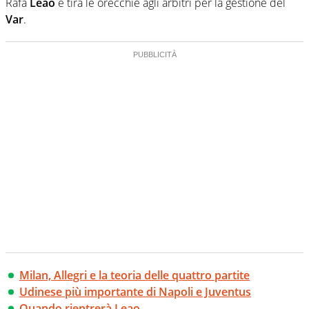
Rafa
Leao
e tira le orecchie agli arbitri per la gestione del
Var
.
Milan, Allegri e la teoria delle quattro partite
Udinese più importante di Napoli e Juventus
Quando rientrerà Leao