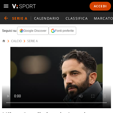
ACCEDI
SERIE A
CALENDARIO
CLASSIFICA
MARCATO
Seguici su:
Google Discover
Fonti preferite
CALCIO
SERIE A