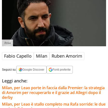
Ansa
Fabio Capello
Milan
Ruben Amorim
Seguici su:
Google Discover
Fonti preferite
Leggi anche:
Milan, per Leao porte in faccia dalla Premier: la strategia
di Amorim per recuperarlo e il grazie ad Allegri dopo il
derby
Milan, per Leao è stallo completo ma Rafa sorride: le due