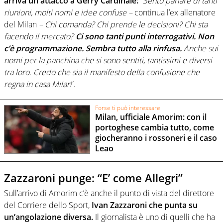
arriva un attacco a Gerry Cardinale:
“
Sento parlare di tanti
riunioni, molti nomi e idee confuse –
continua l’ex allenatore
del Milan
– Chi comanda? Chi prende le decisioni? Chi sta
facendo il mercato?
Ci sono tanti punti interrogativi. Non
c’è programmazione. Sembra tutto alla rinfusa.
Anche sui
nomi per la panchina che si sono sentiti, tantissimi e diversi
tra loro. Credo che sia il manifesto della confusione che
regna in casa Milan
”.
Forse ti può interessare
Milan, ufficiale Amorim: con il
portoghese cambia tutto, come
giocheranno i rossoneri e il caso
Leao
Zazzaroni punge: “E’ come Allegri”
Sull’arrivo di Amorim c’è anche il punto di vista del direttore
del Corriere dello Sport,
Ivan Zazzaroni che punta su
un’angolazione diversa.
Il giornalista è uno di quelli che ha