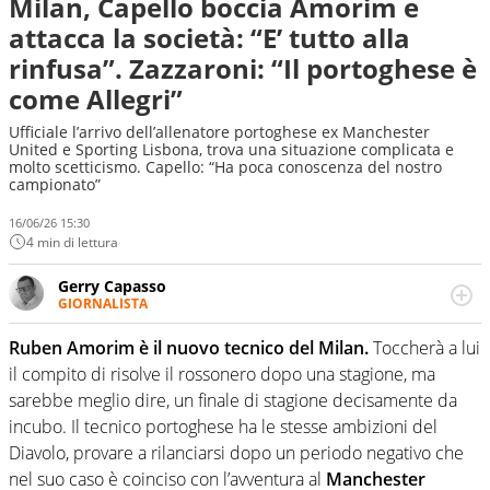
Milan, Capello boccia Amorim e
attacca la società: “E’ tutto alla
rinfusa”. Zazzaroni: “Il portoghese è
come Allegri”
Ufficiale l’arrivo dell’allenatore portoghese ex Manchester
United e Sporting Lisbona, trova una situazione complicata e
molto scetticismo. Capello: “Ha poca conoscenza del nostro
campionato”
16/06/26 15:30
4 min di lettura
Gerry Capasso
GIORNALISTA
Per lui gli sport americani non hanno segreti: basket,
football, baseball e la capacità innata di trovare la notizia
Ruben Amorim è il nuovo tecnico del Milan.
Toccherà a lui
dove altri non vedono granché
il compito di risolve il rossonero dopo una stagione, ma
sarebbe meglio dire, un finale di stagione decisamente da
incubo. Il tecnico portoghese ha le stesse ambizioni del
Diavolo, provare a rilanciarsi dopo un periodo negativo che
nel suo caso è coinciso con l’avventura al
Manchester