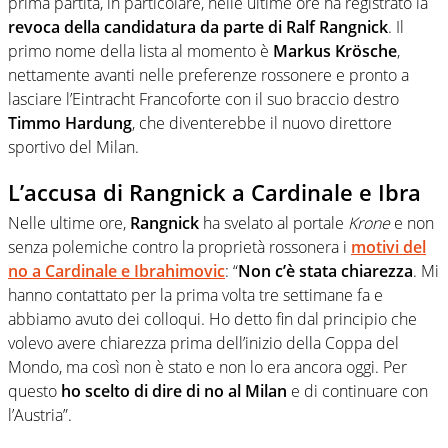
prima partita, in particolare, nelle ultime ore ha registrato la
revoca della candidatura da parte di Ralf Rangnick
. Il
primo nome della lista al momento è
Markus Krösche
,
nettamente avanti nelle preferenze rossonere e pronto a
lasciare l’Eintracht Francoforte con il suo braccio destro
Timmo Hardung
, che diventerebbe il nuovo direttore
sportivo del Milan.
L’accusa di Rangnick a Cardinale e Ibra
Nelle ultime ore,
Rangnick
ha svelato al portale
Krone
e non
senza polemiche contro la proprietà rossonera i
motivi del
no a Cardinale e Ibrahimovic
: “
Non c’è stata chiarezza
. Mi
hanno contattato per la prima volta tre settimane fa e
abbiamo avuto dei colloqui. Ho detto fin dal principio che
volevo avere chiarezza prima dell’inizio della Coppa del
Mondo, ma così non è stato e non lo era ancora oggi. Per
questo
ho scelto di dire di no al Milan
e di continuare con
l’Austria”.