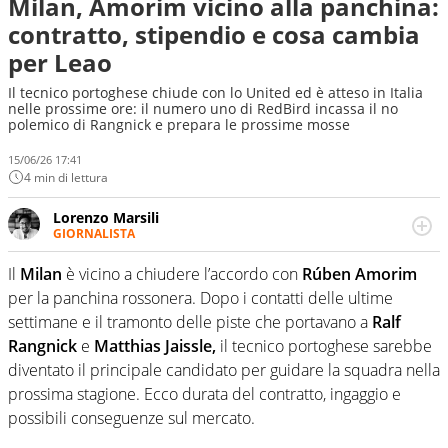
Milan, Amorim vicino alla panchina:
contratto, stipendio e cosa cambia
per Leao
Il tecnico portoghese chiude con lo United ed è atteso in Italia
nelle prossime ore: il numero uno di RedBird incassa il no
polemico di Rangnick e prepara le prossime mosse
15/06/26 17:41
4 min di lettura
Lorenzo Marsili
GIORNALISTA
Giornalista pubblicista, redattore, divulgatore. E' una
delle anime video del sito: racconta in immagini un
Il
Milan
è vicino a chiudere l’accordo con
Rúben Amorim
evento e lo fa come pochi altri
per la panchina rossonera. Dopo i contatti delle ultime
settimane e il tramonto delle piste che portavano a
Ralf
Rangnick
e
Matthias Jaissle,
il tecnico portoghese sarebbe
diventato il principale candidato per guidare la squadra nella
prossima stagione. Ecco durata del contratto, ingaggio e
possibili conseguenze sul mercato.