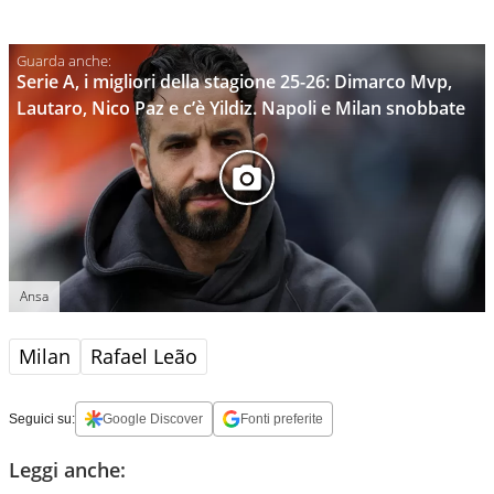
Serie A, i migliori della stagione 25-26: Dimarco Mvp,
Lautaro, Nico Paz e c’è Yildiz. Napoli e Milan snobbate
Ansa
Milan
Rafael Leão
Seguici su:
Google Discover
Fonti preferite
Leggi anche: