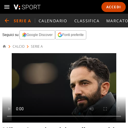
ACCEDI
SERIE A
CALENDARIO
CLASSIFICA
MARCATO
Seguici su:
Google Discover
Fonti preferite
CALCIO
SERIE A