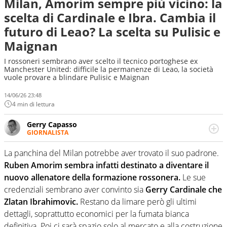
Milan, Amorim sempre più vicino: la
scelta di Cardinale e Ibra. Cambia il
futuro di Leao? La scelta su Pulisic e
Maignan
I rossoneri sembrano aver scelto il tecnico portoghese ex
Manchester United: difficile la permanenze di Leao, la società
vuole provare a blindare Pulisic e Maignan
14/06/26 23:48
4 min di lettura
Gerry Capasso
GIORNALISTA
Per lui gli sport americani non hanno segreti: basket,
football, baseball e la capacità innata di trovare la notizia
La panchina del Milan potrebbe aver trovato il suo padrone.
dove altri non vedono granché
Ruben Amorim sembra infatti destinato a diventare il
nuovo allenatore della formazione rossonera.
Le sue
credenziali sembrano aver convinto sia
Gerry Cardinale che
Zlatan Ibrahimovic.
Restano da limare però gli ultimi
dettagli, soprattutto economici per la fumata bianca
definitiva. Poi ci sarà spazio solo al mercato e alla costruzione