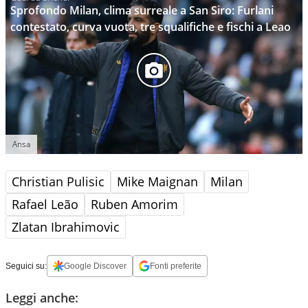
Sprofondo Milan, clima surreale a San Siro: Furlani
contestato, curva vuota, tre squalifiche e fischi a Leao
Ansa
Christian Pulisic
Mike Maignan
Milan
Rafael Leão
Ruben Amorim
Zlatan Ibrahimovic
Seguici su:
Google Discover
Fonti preferite
Leggi anche: