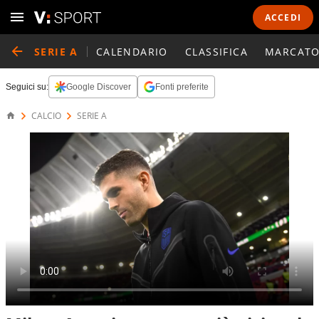
ACCEDI
SERIE A
CALENDARIO
CLASSIFICA
MARCATO
Seguici su:
Google Discover
Fonti preferite
CALCIO
SERIE A