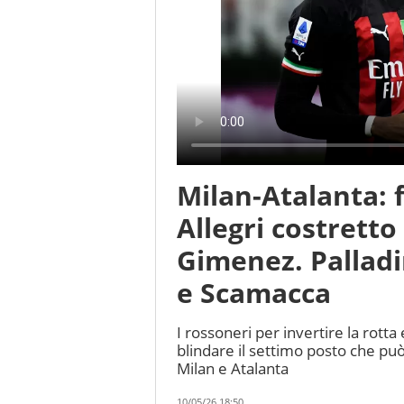
Milan-Atalanta: f
Allegri costretto
Gimenez. Palladi
e Scamacca
I rossoneri per invertire la rot
blindare il settimo posto che p
Milan e Atalanta
10/05/26 18:50