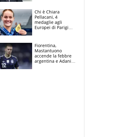
figlio Daniele
Chi è Chiara
Pellacani, 4
medaglie agli
Europei di Parigi
2026, papà
Giampaolo
giornalista, mamma
Fiorentina,
insegnante e il
Mastantuono
fratello calciatore
accende la febbre
argentina e Adani
impazzisce. Ma
Antognoni ‘rovina la
festa’ a Commisso