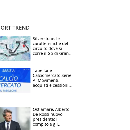
ORT TREND
Silverstone, le
caratteristiche del
circuito dove si
corre il Gp di Gran
Bretagna del
Motomondiale
Tabellone
Calciomercato Serie
A. Movimenti,
acquisti e cessioni:
estate 2026-27
Ostiamare, Alberto
De Rossi nuovo
presidente: il
compito e gli
obiettivi ricevuti dal