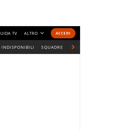
UIDA TV
ALTRO
ACCEDI
INDISPONIBILI
CALENDARI E CLASSIFICHE
SQUADRE
GIOCATORI SERIE A
ALTRI SPORT
MONDIALI 2026
OLIMPIADI
GOSSIP
LIFESTYLE