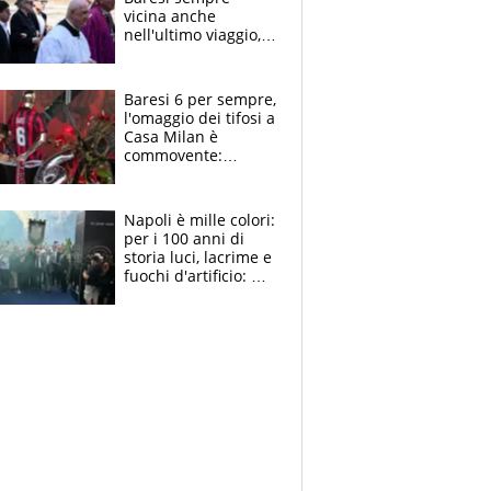
vicina anche
nell'ultimo viaggio,
la moglie Maura, i
figli e i suoi cari
circondati
Baresi 6 per sempre,
dall'affetto dei tifosi
l'omaggio dei tifosi a
Casa Milan è
commovente:
maglie, bandiere,
sciarpe, lacrime e
bigliettini
Napoli è mille colori:
per i 100 anni di
storia luci, lacrime e
fuochi d'artificio: De
Laurentiis salta al
coro anti-Juve