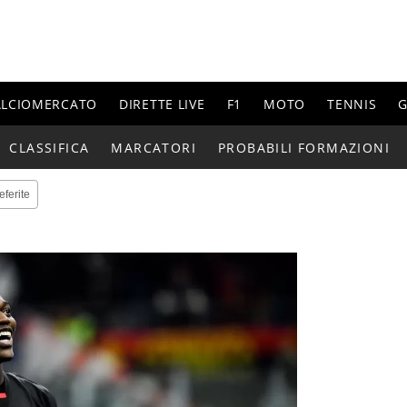
ALCIOMERCATO
DIRETTE LIVE
F1
MOTO
TENNIS
G
CLASSIFICA
MARCATORI
PROBABILI FORMAZIONI
eferite