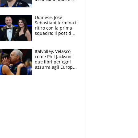
avverte: “Sicuro
Mercedes e
McLaren siano
Udinese, Josè
meglio?”
Sebastiani termina il
ritiro con la prima
squadra: il post del
figlio di Amadeus e
Sanremo sullo
sfondo
Italvolley, Velasco
come Phil Jackson:
due libri per ogni
azzurra agli Europei.
Quello per Sylla è
“geniale”