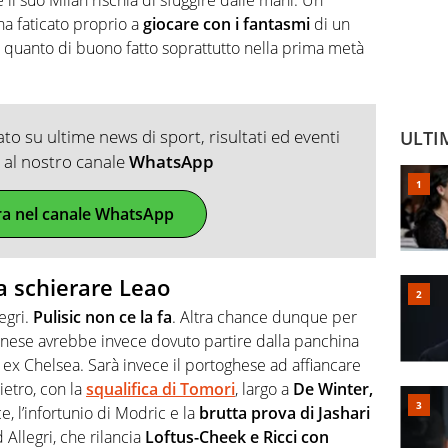
ha faticato proprio a
giocare con i fantasmi
di un
e quanto di buono fatto soprattutto nella prima metà
o su ultime news di sport, risultati ed eventi
ULTI
ti al nostro canale
WhatsApp
ra nel canale WhatsApp
 a schierare Leao
egri.
Pulisic non ce la fa
. Altra chance dunque per
vornese avrebbe invece dovuto partire dalla panchina
 ex Chelsea. Sarà invece il portoghese ad affiancare
ietro, con la
squalifica di Tomori
, largo a
De Winter,
ce, l’infortunio di Modric e la
brutta prova di Jashari
 Allegri, che rilancia
Loftus-Cheek e Ricci con