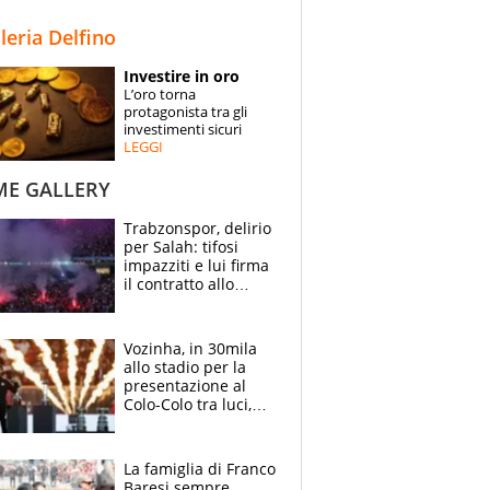
STORIE
lleria Delfino
SPECIALI
Investire in oro
L’oro torna
ESPERTI
protagonista tra gli
investimenti sicuri
LEGGI
CONTATTI
ME GALLERY
Trabzonspor, delirio
per Salah: tifosi
impazziti e lui firma
il contratto allo
stadio
Vozinha, in 30mila
allo stadio per la
presentazione al
Colo-Colo tra luci,
spettacolo, elicotteri
e paracadutisti
La famiglia di Franco
Baresi sempre