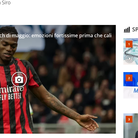
n Siro
SP
tch di maggio: emozioni fortissime prima che cali