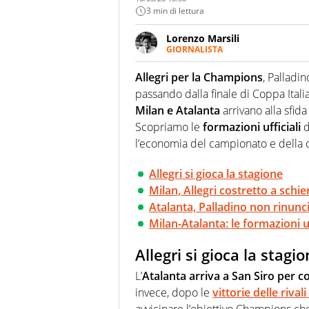
3 min di lettura
Lorenzo Marsili
GIORNALISTA
Giornalista pubblicista, redatto
racconta in immagini un evento
Allegri per la Champions
, Palladi
passando dalla finale di Coppa Itali
M
ilan e Atalanta
arrivano alla sfida
Scopriamo le
formazioni ufficiali
d
l’economia del campionato e della
Allegri si gioca la stagione
Milan, Allegri costretto a schi
Atalanta, Palladino non rinunci
Milan-Atalanta: le formazioni uf
Allegri si gioca la stagi
L’
Atalanta arriva a San Siro per c
invece, dopo le
vittorie delle riva
avvicinare l’obiettivo Champions che