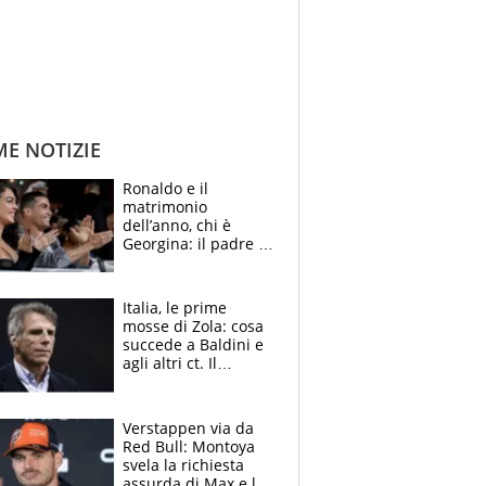
ME NOTIZIE
Ronaldo e il
matrimonio
dell’anno, chi è
Georgina: il padre in
galera, l’incontro da
Gucci e il boom
social
Italia, le prime
mosse di Zola: cosa
succede a Baldini e
agli altri ct. Il
Borussia tenta un
altro sgarbo agli
azzurri
Verstappen via da
Red Bull: Montoya
svela la richiesta
assurda di Max e lo