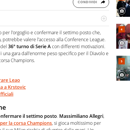
CONDIVIDI
re, divulgatore. E' una delle anime video del sito:
 e lo fa come pochi altri
no per l’orgoglio e confermare il settimo posto che,
a, potrebbe valere l’accesso alla Conference League.
 del
36° turno di Serie A
con differenti motivazioni.
i una gara dall’enorme peso specifico per il Diavolo e
 corsa Champions.
erare Leao
a a Krstovic
ficiali
one
onfermare il settimo posto
.
Massimiliano Allegri
,
li per la corsa Champions
, si gioca moltissimo per
 il suo Milan rischia di sfuggire dalle mani. Un