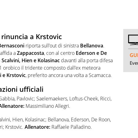
 rinuncia a Krstovic
 Bernasconi
riporta sull’out di sinistra
Bellanova
.
 affida a
Zappacosta
, con al centro
Ederson e De
GUI
n
Scalvini, Hien e Kolasinac
davanti alla porta difesa
Even
1 orobico il tridente composto dall’ex meteora
 e Krstovic
, preferito ancora una volta a Scamacca.
ioni ufficiali
abbia, Pavlovic; Saelemaekers, Loftus-Cheek, Ricci,
Allenatore:
Massimiliano Allegri.
lvini, Hien, Kolasinac; Bellanova, Ederson, De Roon,
i; Krstovic.
Allenatore:
Raffaele Palladino.