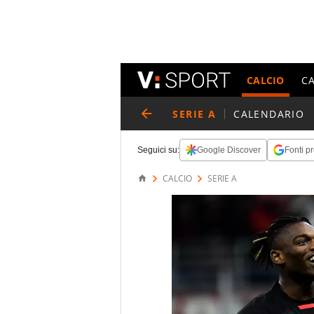
CALCIO
C
SERIE A
CALENDARIO
Seguici su:
Google Discover
Fonti pr
CALCIO
SERIE A