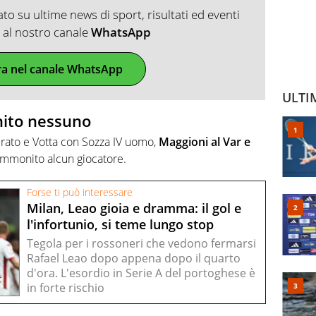
o su ultime news di sport, risultati ed eventi
ti al nostro canale
WhatsApp
ra nel canale WhatsApp
ULTI
nito nessuno
urato e Votta con Sozza IV uomo,
Maggioni al Var e
 ammonito alcun giocatore.
Forse ti può interessare
Milan, Leao gioia e dramma: il gol e
l'infortunio, si teme lungo stop
Tegola per i rossoneri che vedono fermarsi
Rafael Leao dopo appena dopo il quarto
d'ora. L'esordio in Serie A del portoghese è
in forte rischio