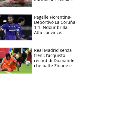
allenamenti fermi,
cosa succede
adesso
Pagelle Fiorentina-
Deportivo La Coruña
1-1: Ndour brilla,
Atta convince.
Pongracic rovina
tutto nel finale
Real Madrid senza
freni: l’acquisto
record di Diomande
che batte Zidane e
Ronaldo. Vinicius
rinnova: le cifre