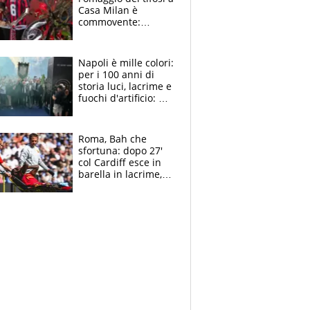
Casa Milan è
commovente:
maglie, bandiere,
sciarpe, lacrime e
bigliettini
Napoli è mille colori:
per i 100 anni di
storia luci, lacrime e
fuochi d'artificio: De
Laurentiis salta al
coro anti-Juve
Roma, Bah che
sfortuna: dopo 27'
col Cardiff esce in
barella in lacrime,
Dybala rigore da
schiaffi, i giallorossi
prendono 3 gol in
45'