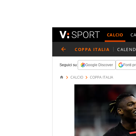
CALCIO
C
COPPA ITALIA
CALEND
Seguici su:
Google Discover
Fonti pr
CALCIO
COPPA ITALIA