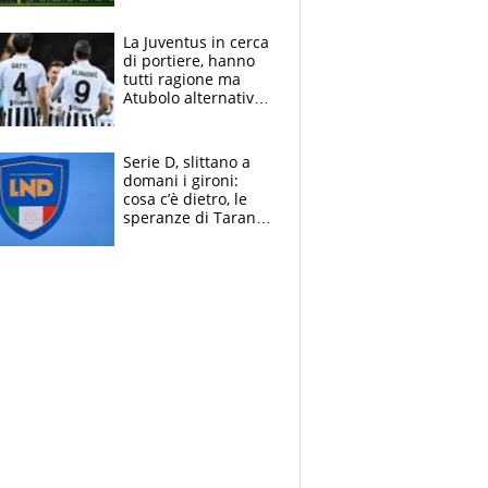
centrocampo
La Juventus in cerca
di portiere, hanno
tutti ragione ma
Atubolo alternativa
a Vicario non regge
e la soluzione
rimane Milinkovic-
Serie D, slittano a
Savic
domani i gironi:
cosa c’è dietro, le
speranze di Taranto
e Messina, chi può
essere ripescato