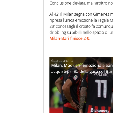
Conclusione deviata, ma l’arbitro n
Al 42′ il Milan segna con Gimenez
ripresa l’unica emozione la regala Mo
28′ concessigli il croato fa comunq
dribbling su Sibilli nello spazio di 
Milan-Bari finisce 2-0.
Milan, Modric si emoziona a San 
acquisti prima della gara col Bar