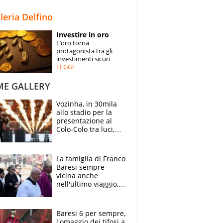
STORIE
lleria Delfino
SPECIALI
Investire in oro
L’oro torna
ESPERTI
protagonista tra gli
investimenti sicuri
LEGGI
CONTATTI
ME GALLERY
Vozinha, in 30mila
allo stadio per la
presentazione al
Colo-Colo tra luci,
spettacolo, elicotteri
e paracadutisti
La famiglia di Franco
Baresi sempre
vicina anche
nell'ultimo viaggio,
la moglie Maura, i
figli e i suoi cari
circondati
Baresi 6 per sempre,
dall'affetto dei tifosi
l'omaggio dei tifosi a