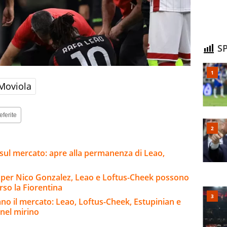
SP
Moviola
eferite
sul mercato: apre alla permanenza di Leao,
io per Nico Gonzalez, Leao e Loftus-Cheek possono
rso la Fiorentina
no il mercato: Leao, Loftus-Cheek, Estupinian e
 nel mirino