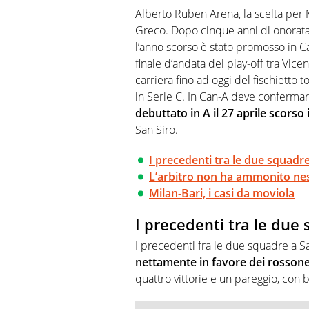
agenzie e testate. Esperienza
Alberto Ruben Arena, la scelta per M
prevalentemente di calcio
Greco. Dopo cinque anni di onorata 
l’anno scorso è stato promosso in C
finale d’andata dei play-off tra Vice
carriera fino ad oggi del fischietto
in Serie C. In Can-A deve confermare
debuttato in A il 27 aprile scor
San Siro.
I precedenti tra le due squadr
L’arbitro non ha ammonito n
Milan-Bari, i casi da moviola
I precedenti tra le due
I precedenti fra le due squadre a Sa
nettamente in favore dei rossone
quattro vittorie e un pareggio, con 