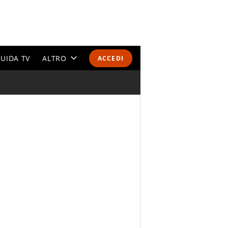
UIDA TV
ALTRO
ACCEDI
CALENDARI E CLASSIFICHE
ALTRI SPORT
MONDIALI 2026
OLIMPIADI
GOSSIP
LIFESTYLE