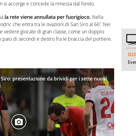
on si accorge e concede la rimessa dal fondo.
 ma
la rete viene annullata per fuorigioco.
Nella
dric che entra tra le ovazioni di San Siro al 66′. Nei
ue vedere giocate di gran classe, come un doppio
un paio di secondi e destro fra le braccia del portiere.
GUI
Even
Siro: presentazione da brividi per i sette nuovi
i