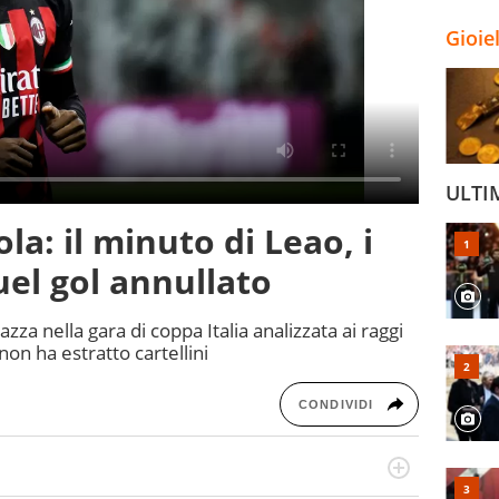
Gioie
ULTI
la: il minuto di Leao, i
uel gol annullato
zza nella gara di coppa Italia analizzata ai raggi
 non ha estratto cartellini
CONDIVIDI
numerose manifestazioni sportive e collaborato con