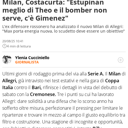
Milan, Costacurta: "Estupinan
meglio di Theo e il bomber non
serve, c'è Gimenez"
L'ex difensore rossonero ha analizzato il nuovo Milan di Allegri:
"Max porta energia nuova, lo scudetto deve essere un obiettivo"
20/08/25 10:41
4 min di lettura
Ylenia Cucciniello
GIORNALISTA
Appassionatissima di tutto lo sport: scrive di calcio
giocato ma non rinuncia allo sguardo sull'extra campo,
Ultimi giorni di rodaggio prima del via alla
Serie A.
Il
Milan
di
dove spesso si trovano risposte che il rettangolo verde
Allegri,
già intravisto nei test estativi e nella gara di
Coppa
non riesce a restituire
Italia
contro il
Bari,
rifinisce i dettagli in vista del debutto di
sabato con la
Cremonese.
Tre i punti su cui ha lavorato
Allegri: dare solidità a una difesa che lo scorso anno ha
sofferto oltre misura, perfezionare il pressing per limitare le
ripartenze e trovare in mezzo al campo il giusto equilibrio tra
filtro e costruzione. Una stagione di incognite e opportunità,