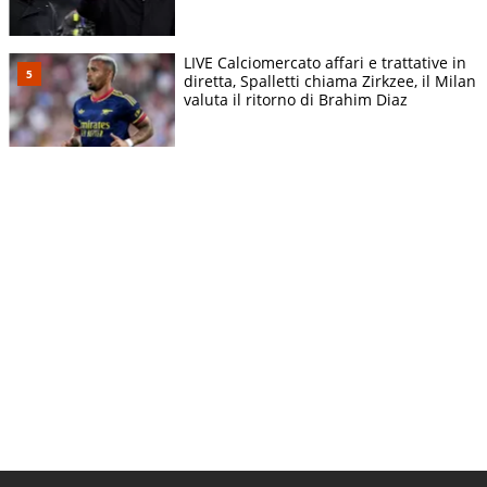
LIVE Calciomercato affari e trattative in
diretta, Spalletti chiama Zirkzee, il Milan
valuta il ritorno di Brahim Diaz