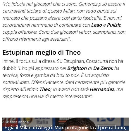
“Ho fiducia nei giocatori che ci sono. Gimenez può essere il
centravanti titolare di questo Milan, non vedo punte sul
mercato che possano alzare così tanto l’asticella. E non mi
sorprenderei nemmeno di continuare con
Leao
e
Pulisic
coppia offensiva. Sono due giocatori veloci, scambiano, non
offrono riferimenti agli avversari”.
Estupinan meglio di Theo
Infine, il focus sulla difesa. Su Estupinan, Costacurta non ha
dubbi:
“L’ho già apprezzato nel
Brighton
di
De Zerbi:
ha
tecnica, forza e gamba da box to box. È un acquisto
sottovalutato. Difensivamente darà certamente più garanzie
rispetto all’ultimo
Theo
; in avanti non sarà
Hernandez
, ma
rappresenta una via di mezzo interessante”.
È già il Milan di Allegri: Max protagonista al pre raduno,