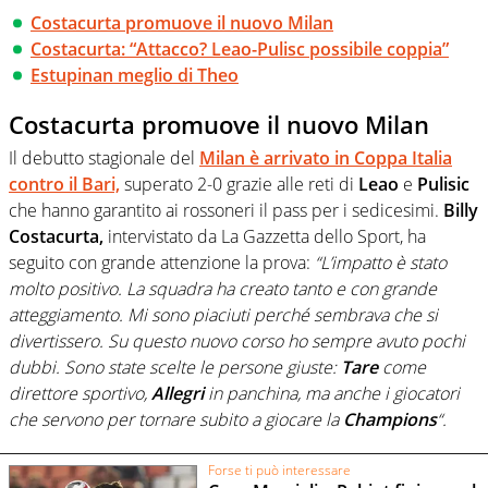
Costacurta promuove il nuovo Milan
Costacurta: “Attacco? Leao-Pulisc possibile coppia”
Estupinan meglio di Theo
Costacurta promuove il nuovo Milan
Il debutto stagionale del
Milan
è arrivato in
Coppa Italia
contro il
Bari,
superato 2-0 grazie alle reti di
Leao
e
Pulisic
che hanno garantito ai rossoneri il pass per i sedicesimi.
Billy
Costacurta,
intervistato da La Gazzetta dello Sport, ha
seguito con grande attenzione la prova:
“L’impatto è stato
molto positivo. La squadra ha creato tanto e con grande
atteggiamento. Mi sono piaciuti perché sembrava che si
divertissero. Su questo nuovo corso ho sempre avuto pochi
dubbi. Sono state scelte le persone giuste:
Tare
come
direttore sportivo,
Allegri
in panchina, ma anche i giocatori
che servono per tornare subito a giocare la
Champions
“.
Forse ti può interessare