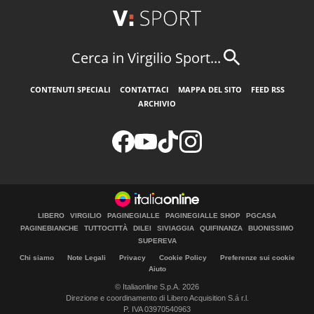
Cerca in Virgilio Sport...
CONTENUTI SPECIALI
CONTATTACI
MAPPA DEL SITO
FEED RSS
ARCHIVIO
LIBERO
VIRGILIO
PAGINEGIALLE
PAGINEGIALLE SHOP
PGCASA
PAGINEBIANCHE
TUTTOCITTÀ
DILEI
SIVIAGGIA
QUIFINANZA
BUONISSIMO
SUPEREVA
Chi siamo
Note Legali
Privacy
Cookie Policy
Preferenze sui cookie
Aiuto
© Italiaonline S.p.A. 2026
Direzione e coordinamento di Libero Acquisition S.á r.l.
P. IVA 03970540963