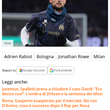
Ansa
Adrien Rabiot
Bologna
Jonathan Rowe
Milan
Seguici su:
Google Discover
Fonti preferite
Leggi anche:
Juventus, Spalletti prova a chiudere il caso David: “Era
deciso così”. L’ombra di Zirkzee e la sentenza dei tifosi
Roma, Gasperini esasperato per il mercato: lite con
D’Amico, cosa è successo dopo il flop per Nusa