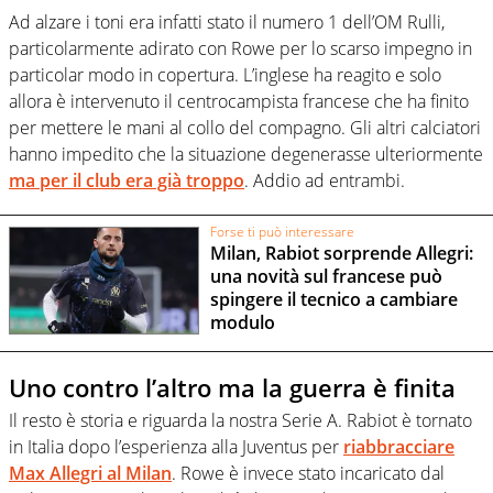
Ad alzare i toni era infatti stato il numero 1 dell’OM Rulli,
particolarmente adirato con Rowe per lo scarso impegno in
particolar modo in copertura. L’inglese ha reagito e solo
allora è intervenuto il centrocampista francese che ha finito
per mettere le mani al collo del compagno. Gli altri calciatori
hanno impedito che la situazione degenerasse ulteriormente
ma per il club era già troppo
. Addio ad entrambi.
Forse ti può interessare
Milan, Rabiot sorprende Allegri:
una novità sul francese può
spingere il tecnico a cambiare
modulo
Uno contro l’altro ma la guerra è finita
Il resto è storia e riguarda la nostra Serie A. Rabiot è tornato
in Italia dopo l’esperienza alla Juventus per
riabbracciare
Max Allegri al Milan
. Rowe è invece stato incaricato dal