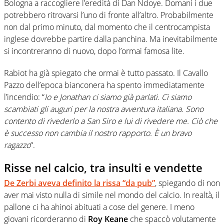
Bologna a raccogliere l’eredità di Dan Ndoye. Domani i due
potrebbero ritrovarsi l’uno di fronte all’altro. Probabilmente
non dal primo minuto, dal momento che il centrocampista
inglese dovrebbe partire dalla panchina. Ma inevitabilmente
si incontreranno di nuovo, dopo l’ormai famosa lite.
Rabiot ha già spiegato che ormai è tutto passato. Il Cavallo
Pazzo dell’epoca bianconera ha spento immediatamente
l’incendio: “
Io e Jonathan ci siamo già parlati. Ci siamo
scambiati gli auguri per la nostra avventura italiana. Sono
contento di rivederlo a San Siro e lui di rivedere me. Ciò che
è successo non cambia il nostro rapporto. È un bravo
ragazzo
“.
Risse nel calcio, tra insulti e vendette
De Zerbi aveva definito la rissa “da pub”
, spiegando di non
aver mai visto nulla di simile nel mondo del calcio. In realtà, il
pallone ci ha ahinoi abituati a cose del genere. I meno
giovani ricorderanno di
Roy Keane
che spaccò volutamente