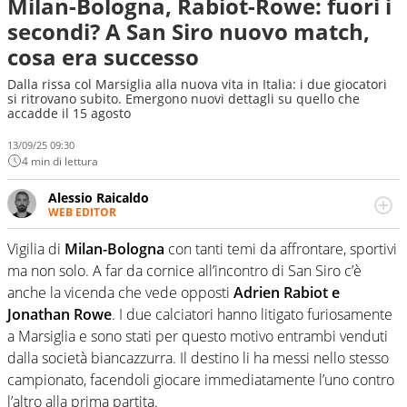
Milan-Bologna, Rabiot-Rowe: fuori i
secondi? A San Siro nuovo match,
cosa era successo
Dalla rissa col Marsiglia alla nuova vita in Italia: i due giocatori
si ritrovano subito. Emergono nuovi dettagli su quello che
accadde il 15 agosto
13/09/25 09:30
4 min di lettura
Alessio Raicaldo
WEB EDITOR
Un figlio che si chiama Diego e la tesi di laurea sugli stadi
di proprietà in Italia. Il calcio quale filo conduttore
Vigilia di
Milan-Bologna
con tanti temi da affrontare, sportivi
irrinunciabile tra passione e professione. Per Virgilio
ma non solo. A far da cornice all’incontro di San Siro c’è
Sport indaga, approfondisce e scandaglia l'universo
anche la vicenda che vede opposti
Adrien Rabiot e
mondo dello sport per antonomasia
Jonathan Rowe
. I due calciatori hanno litigato furiosamente
a Marsiglia e sono stati per questo motivo entrambi venduti
dalla società biancazzurra. Il destino li ha messi nello stesso
campionato, facendoli giocare immediatamente l’uno contro
l’altro alla prima partita.