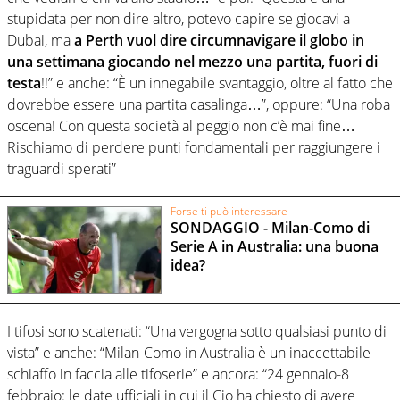
stupidata per non dire altro, potevo capire se giocavi a
Dubai, ma
a Perth vuol dire circumnavigare il globo in
una settimana giocando nel mezzo una partita, fuori di
testa
!!” e anche: “È un innegabile svantaggio, oltre al fatto che
dovrebbe essere una partita casalinga…”, oppure: “Una roba
oscena! Con questa società al peggio non c’è mai fine…
Rischiamo di perdere punti fondamentali per raggiungere i
traguardi sperati”
Forse ti può interessare
SONDAGGIO - Milan-Como di
Serie A in Australia: una buona
idea?
I tifosi sono scatenati: “Una vergogna sotto qualsiasi punto di
vista” e anche: “Milan-Como in Australia è un inaccettabile
schiaffo in faccia alle tifoserie” e ancora: “24 gennaio-8
febbraio: le date ufficiali in cui il Cio ha chiesto di avere