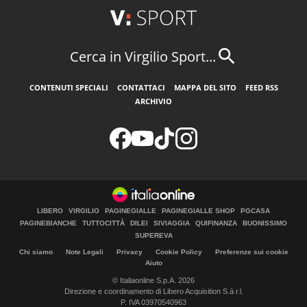
Cerca in Virgilio Sport...
CONTENUTI SPECIALI
CONTATTACI
MAPPA DEL SITO
FEED RSS
ARCHIVIO
LIBERO
VIRGILIO
PAGINEGIALLE
PAGINEGIALLE SHOP
PGCASA
PAGINEBIANCHE
TUTTOCITTÀ
DILEI
SIVIAGGIA
QUIFINANZA
BUONISSIMO
SUPEREVA
Chi siamo
Note Legali
Privacy
Cookie Policy
Preferenze sui cookie
Aiuto
© Italiaonline S.p.A. 2026
Direzione e coordinamento di Libero Acquisition S.á r.l.
P. IVA 03970540963