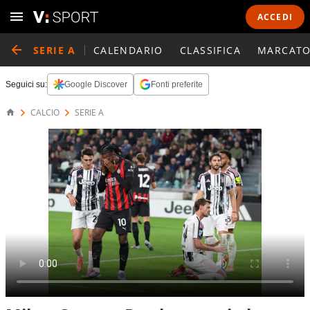
ACCEDI
SERIE A
CALENDARIO
CLASSIFICA
MARCATO
Seguici su:
Google Discover
Fonti preferite
CALCIO
SERIE A