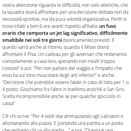
vostra attenzione riguarda le difficoltà, non solo atletiche, che
la squadra dovrà affrontare per una decisione dettata non da
necessità sportive, ma da pura volontà organizzativa. Perth si
trova infatti a ben 6 ore avanti rispetto all’Italia:
un fuso
orario che comporta un jet lag significativo, difficilmente
smaltibile nei soli tre giorni
(teoricamente) previsti. E
questo varrà anche al ritorno, quando il Milan dovrà
affrontare il Pisa. Un cadeau per gli avversari che resteranno
comodamente a casa loro, sperando non risulti troppo
costoso” e poi: “Per non parlare del viaggio e l’impatto che
esso ha sul tono muscolare degli arti inferiori” e anche:
“Decisione che potrebbe essere fatale in caso di lotta per 1 o
4 posto. Giochiamo fra l’altro in trasferta anziché a San Siro.
Scelta incomprensibile anche se per qualche spicciolo in
cassa”
C’è chi scrive: “Per 4 soldi stai ammazzando agli calciatori e
allontanando alla piazza. E portando una partita a un posto
che vediamo chi va allo stadio…” e poi: “Questa è una