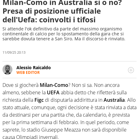
Milan-Como in Australia sì o no?
Presa di posizione ufficiale
dell'Uefa: coinvolti i tifosi
Si attende l'ok definitivo da parte del massimo organismo
continentale di calcio per lo spostamento della gara che si
sarebbe dovuta tenere a San Siro. Ma il discorso è rinviato.
11/09/25 20:13
Alessio Raicaldo
WEB EDITOR
Un figlio che si chiama Diego e la tesi di laurea sugli stadi
di proprietà in Italia. Il calcio quale filo conduttore
Dove si giocherà
Milan-Como
? Non si sa. Non ancora
irrinunciabile tra passione e professione. Per Virgilio
almeno, sebbene la
UEFA
abbia detto che rifletterà sulla
Sport indaga, approfondisce e scandaglia l'universo
richiesta della
Figc
di disputarla addirittura in
Australia
. Allo
mondo dello sport per antonomasia
stato attuale, comunque, ogni decisione è stata rinviata a data
da destinarsi per una partita che, da calendario, è prevista
per la prima settimana di febbraio. In quel periodo, come
saprete, lo stadio Giuseppe Meazza non sarà disponibile
causa Olimpiadi invernali.