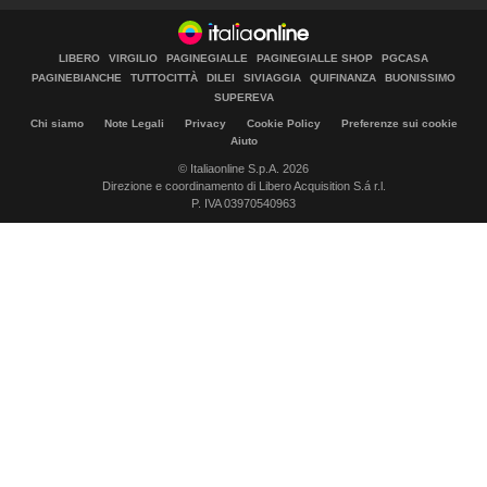
LIBERO
VIRGILIO
PAGINEGIALLE
PAGINEGIALLE SHOP
PGCASA
PAGINEBIANCHE
TUTTOCITTÀ
DILEI
SIVIAGGIA
QUIFINANZA
BUONISSIMO
SUPEREVA
Chi siamo
Note Legali
Privacy
Cookie Policy
Preferenze sui cookie
Aiuto
© Italiaonline S.p.A. 2026
Direzione e coordinamento di Libero Acquisition S.á r.l.
P. IVA 03970540963