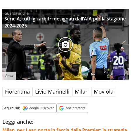
Serie A, tutti gli arbitri designati dall’AIA per la stagione
2024-2025
Ansa
Fiorentina
Livio Marinelli
Milan
Moviola
Seguici su:
Google Discover
Fonti preferite
Leggi anche:
Milan, per Leao porte in faccia dalla Premier: la strategia