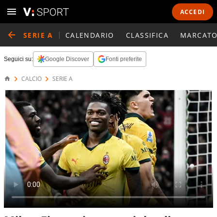
ACCEDI
SERIE A
CALENDARIO
CLASSIFICA
MARCATO
Seguici su:
Google Discover
Fonti preferite
CALCIO
SERIE A