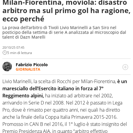
Milan-Fiorentina, moviola: disastro
arbitro ma sul primo gol ha ragione,
ecco perché
La prova dell’arbitro di Tivoli Livio Marinelli a San Siro nel
posticipo della settima di serie A analizzata al microscopio dal
talent di Dazn Marelli
20/10/25 07:45
5 min di lettura
Fabrizio Piccolo
GIORNALISTA
Nella sua carriera ha seguito numerose manifestazioni
sportive e collaborato con agenzie e testate. Esperienza,
Livio Marinelli, la scelta di Rocchi per Milan-Fiorentina,
è un
competenza, conoscenza e memoria storica. Si occupa
maresciallo dell’Esercito italiano in forza al 7°
prevalentemente di calcio
Reggimento alpini,
ha iniziato ad arbitrare nel 2002,
arrivando in Serie D nel 2008. Nel 2012 è passato in Lega
Pro, dove è rimasto per quattro anni, nei quali ha diretto
anche la finale della Coppa Italia Primavera 2015-2016.
Promosso in CAN B nel 2016, il 1º luglio è stato insignito del
Premio Presidenza AIA, in quanto “arbitro effettivo