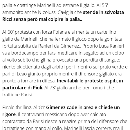
palla e costringe Marinelli ad estrarre il giallo. Al 55′
ammonito anche Nicolussi Caviglia che
stende in scivolata
Ricci senza però mai colpire la palla..
Al 60′ protesta con forza Fofana e si merita un cartellino
giallo da Marinelli che ha fermato il gioco dopo la gomitata
fortuita subita da Ranieri da Gimenez.. Proprio Luca Ranieri
va a bordocampo per farsi medicare in seguito ad un colpo
al volto subìto che gli ha provocato una perdita di sangue:
niente ok ottenuto dagli arbitri per il rientro sul prato verde e
pari di Leao giunto proprio mentre il difensore gigliato era
pronto a tornare in difesa.
Inevitabili le proteste ospiti, in
particolare di Pioli.
Al 73′ giallo anche per Tomori che
trattiene Parisi.
Finale thrilling. All’81’
Gimenez cade in area e chiede un
rigore
. Il centravanti messicano dopo aver calciato
contrastato da Parisi riesce a reagire prima del difensore che
lo trattiene con mano al collo. Marinelli lascia correre, ma il