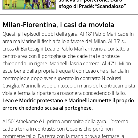
sfogo di Pradè: “Scandaloso”
Milan-Fiorentina, i casi da moviola
Questi gli episodi dubbi della gara. Al 18′ Pablo Marì cade in
area ma Marinelli fischia fallo a favore del Milan. Al 35′ su
cross di Bartesaghi Leao e Pablo Marì arrivano a contatto a
centro area con il portoghese che cade fra le proteste
chiedendo un rigore. Marinelli lascia correre. Al 47′ Il Milan
esce bene dalla propria trequarti con Leao che si lancia in
contropiede dopo aver superato in contrasto Nicolussi
Caviglia. Marinelli vede un tocco di mano del centrocampista
viola e ferma la ripartenza rossonera concedendo il fallo.
Leao e Modric protestano e Marinelli ammette il proprio
errore chiedendo scusa al portoghese.
Al 50′ Athekame è il primo ammonito della gara. L’esterno
cade a terra in contrasto con Gosens che però non
commette fallo. Da terra con la mano prova a fermare la