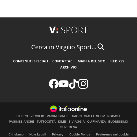
Cerca in Virgilio Sport...
CONTENUTI SPECIALI
CONTATTACI
MAPPA DEL SITO
FEED RSS
ARCHIVIO
LIBERO
VIRGILIO
PAGINEGIALLE
PAGINEGIALLE SHOP
PGCASA
PAGINEBIANCHE
TUTTOCITTÀ
DILEI
SIVIAGGIA
QUIFINANZA
BUONISSIMO
SUPEREVA
Chi siamo
Note Legali
Privacy
Cookie Policy
Preferenze sui cookie