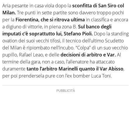
una nicchia di esperti, lui ne farebbe parte. Non si perde
Aria pesante in casa viola dopo la
sconfitta di San Siro col
una svista arbitrale né gli umori social del mondo delle
Milan.
Tre punti in sette partite sono davvero troppo pochi
curve
per la
Fiorentina, che si ritrova ultima
in classifica e ancora
a digiuno di vittorie, in piena zona B.
Sul banco degli
imputati c’è soprattutto lui, Stefano Pioli.
Dopo la standing
ovation dei suoi vecchi tifosi, il tecnico dell’ultimo Scudetto
del Milan è ripiombato nell’incubo. “Colpa” di un suo vecchio
pupillo, Rafael Leao, e delle
decisioni di arbitro e Var.
Al
termine della gara, non a caso, l’allenatore ha attaccato
duramente
tanto l’arbitro Marinelli quanto il Var Abisso
,
per poi prendersela pure con l’ex bomber Luca Toni.