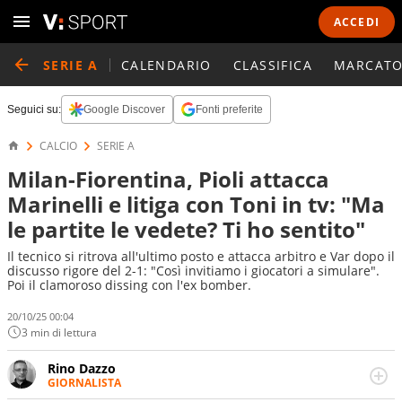
ACCEDI
SERIE A
CALENDARIO
CLASSIFICA
MARCATO
Seguici su:
Google Discover
Fonti preferite
CALCIO
SERIE A
Milan-Fiorentina, Pioli attacca
Marinelli e litiga con Toni in tv: "Ma
le partite le vedete? Ti ho sentito"
Il tecnico si ritrova all'ultimo posto e attacca arbitro e Var dopo il
discusso rigore del 2-1: "Così invitiamo i giocatori a simulare".
Poi il clamoroso dissing con l'ex bomber.
20/10/25 00:04
3 min di lettura
Rino Dazzo
GIORNALISTA
Se mai ci fosse modo di traslare il glossario del calcio in