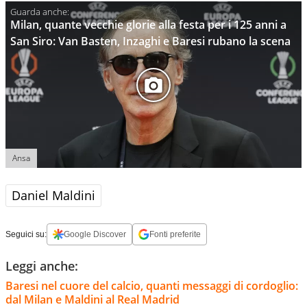
Milan, quante vecchie glorie alla festa per i 125 anni a
San Siro: Van Basten, Inzaghi e Baresi rubano la scena
Ansa
Daniel Maldini
Seguici su:
Google Discover
Fonti preferite
Leggi anche:
Baresi nel cuore del calcio, quanti messaggi di cordoglio:
dal Milan e Maldini al Real Madrid