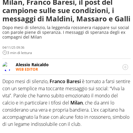
Milan, Franco Baresi, il post del
campione sulle sue condizioni, i
messaggi di Maldini, Massaro e Galli
Dopo mesi di silenzio, la leggenda rossonera riappare sui social
con parole piene di speranza. I messaggi di speranza degli ex
compagni del Milan
04/11/25 09:36
3 min di lettura
Alessio Raicaldo
WEB EDITOR
Un figlio che si chiama Diego e la tesi di laurea sugli stadi
di proprietà in Italia. Il calcio quale filo conduttore
Dopo mesi di silenzio,
Franco Baresi
è tornato a farsi sentire
irrinunciabile tra passione e professione. Per Virgilio
con un semplice ma toccante messaggio sui social: “Viva la
Sport indaga, approfondisce e scandaglia l'universo
vita”. Parole che hanno subito emozionato il mondo del
mondo dello sport per antonomasia
calcio e in particolare i tifosi del
Milan
, che da anni lo
considerano una vera e propria bandiera. L’ex capitano ha
accompagnato la frase con alcune foto in rossonero, simbolo
di un legame indissolubile con il club.