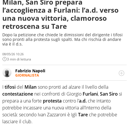
Milan, San Siro prepara
l’accoglienza a Furlani: l’a.d. verso
una nuova vittoria, clamoroso
retroscena su Tare
Dopo la petizione che chiede le dimissioni del dirigente i tifosi
sono pronti alla protesta sugli spalti. Ma chi rischia di andare
via è il d.s.
08/05/26 10:26
3 min di lettura
Fabrizio Napoli
GIORNALISTA
Giornalista professionista, per Virgilio Sport segue anche
il calcio ma è con la pallanuoto che esalta competenze e
I
tifosi
del
Milan
sono pronti ad alzare il livello della
passioni. Cura la comunicazione di HaBaWaBa, il più
contestazione
nei confronti di Giorgio
Furlani
,
San
Siro
si
grande festival di waterpolo per bambini al mondo
prepara a una forte
protesta
contro l’
a.d.
che intanto
potrebbe incassare una nuova vittoria all’interno della
società: secondo Ivan Zazzaroni è Igli
Tare
che potrebbe
lasciare il club.