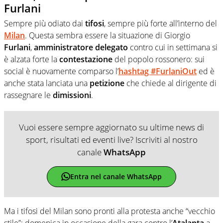
Furlani
Sempre più odiato dai
tifosi
, sempre più forte all’interno del
Milan
. Questa sembra essere la situazione di Giorgio
Furlani
,
amministratore
delegato
contro cui in settimana si
è alzata forte la
contestazione
del popolo rossonero: sui
social è nuovamente comparso l’
hashtag #FurlaniOut
ed è
anche stata lanciata una
petizione
che chiede al dirigente di
rassegnare le
dimissioni
.
Vuoi essere sempre aggiornato su ultime news di
sport, risultati ed eventi live? Iscriviti al nostro
canale
WhatsApp
Entra nel canale WhatsApp
Ma i tifosi del Milan sono pronti alla protesta anche “vecchio
stile”: domenica in occasione della gara contro l’
Atalanta
a