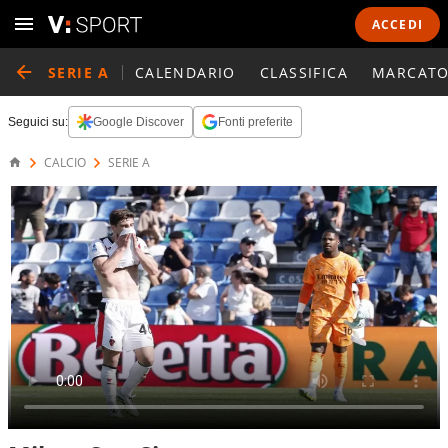
ACCEDI
SERIE A
CALENDARIO
CLASSIFICA
MARCATO
Seguici su:
Google Discover
Fonti preferite
CALCIO
SERIE A