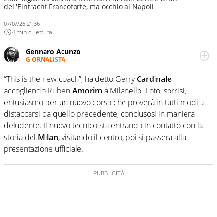
dell'Eintracht Francoforte, ma occhio al Napoli
07/07/26 21:36
4 min di lettura
Gennaro Acunzo
GIORNALISTA
Giornalista (a volte) per professione, scrittore (spesso) per
diletto: i due concetti sono interscambiabili a piacere, ma
“This is the new coach”, ha detto Gerry
Cardinale
con moderazione. Scrive di calcio, musica, libri, ma a
accogliendo Ruben
Amorim
a Milanello. Foto, sorrisi,
volte fa anche cose serie.
entusiasmo per un nuovo corso che proverà in tutti modi a
distaccarsi da quello precedente, conclusosi in maniera
deludente. Il nuovo tecnico sta entrando in contatto con la
storia del
Milan
, visitando il centro, poi si passerà alla
presentazione ufficiale.