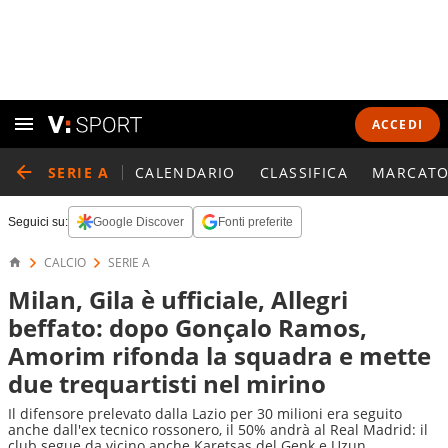
ACCEDI
SERIE A
CALENDARIO
CLASSIFICA
MARCATO
Seguici su:
Google Discover
Fonti preferite
CALCIO
SERIE A
Milan, Gila è ufficiale, Allegri
beffato: dopo Gonçalo Ramos,
Amorim rifonda la squadra e mette
due trequartisti nel mirino
Il difensore prelevato dalla Lazio per 30 milioni era seguito
anche dall'ex tecnico rossonero, il 50% andrà al Real Madrid: il
club segue da vicino anche Karetsas del Genk e Uzun