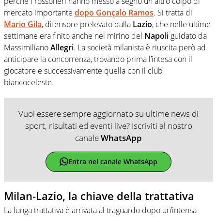
perché i rossoneri hanno messo a segno un altro colpo di
mercato importante
dopo Gonçalo Ramos
. Si tratta di
Mario Gila
, difensore prelevato dalla
Lazio
, che nelle ultime
settimane era finito anche nel mirino del
Napoli
guidato da
Massimiliano
Allegri
. La società milanista è riuscita però ad
anticipare la concorrenza, trovando prima l’intesa con il
giocatore e successivamente quella con il club
biancoceleste.
Vuoi essere sempre aggiornato su ultime news di
sport, risultati ed eventi live? Iscriviti al nostro
canale
WhatsApp
Entra nel canale WhatsApp
Milan-Lazio, la chiave della trattativa
La lunga trattativa è arrivata al traguardo dopo un’intensa