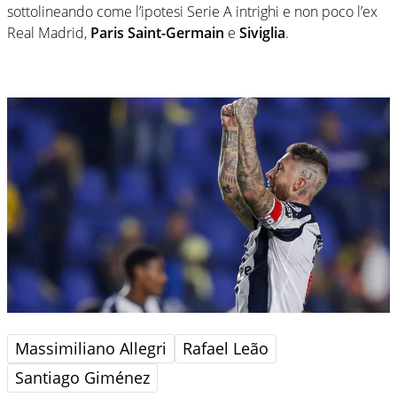
sottolineando come l’ipotesi Serie A intrighi e non poco l’ex
Real Madrid,
Paris Saint-Germain
e
Siviglia
.
Massimiliano Allegri
Rafael Leão
Santiago Giménez