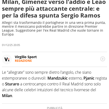
Milan, Gimenez verso l'addio e Leao
sempre più attaccante centrale: e
per la difesa spunta Sergio Ramos
Allegri sta trasformando il portoghese in una vera prima punta,
mentre il messicano potrebbe partire in direzione Premier
League. Suggestione per l'ex Real Madrid che vuole tornare in
Europa
01/12/25 20:05
Virgilio Sport
REDAZIONE
Da oltre 20 anni informa in modo obiettivo e
appassionato su tutto il mondo dello sport. Calcio,
Le “allegrate” sono sempre dietro l’angolo, che siano
calciomercato, F1, Motomondiale ma anche tennis,
estemporanee o durevoli:
Mandzukic
esterno,
Pjanic
regista
volley, basket: su Virgilio Sport i tifosi e gli appassionati
sanno che troveranno sempre copertura completa e
o
Sturaro
a centrocampo contro il Real Madrid sono solo
zero faziosità. La squadra di Virgilio Sport è formata da
alcune delle celebri intuizioni del tecnico livornese del
giornalisti ed esperti di sport abili sia nel gioco di
Milan
.
rimessa quando intercettano le notizie e le rilanciano
verso la rete, sia nella costruzione dal basso quando
creano contenuti 100% originali ed esclusivi.