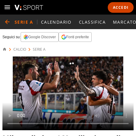
ACCEDI
SERIE A
CALENDARIO
CLASSIFICA
MARCATO
Seguici su:
Google Discover
Fonti preferite
CALCIO
SERIE A