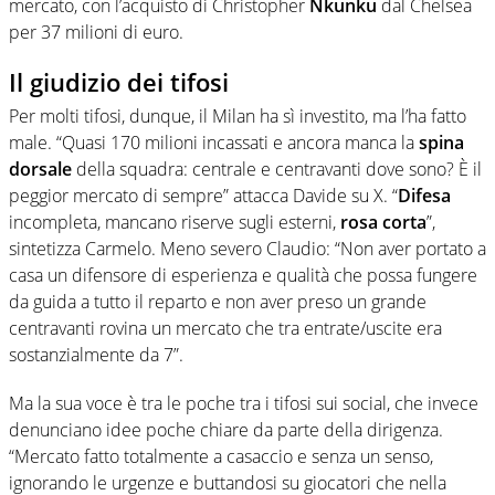
mercato, con l’acquisto di Christopher
Nkunku
dal Chelsea
per 37 milioni di euro.
Il giudizio dei tifosi
Per molti tifosi, dunque, il Milan ha sì investito, ma l’ha fatto
male. “Quasi 170 milioni incassati e ancora manca la
spina
dorsale
della squadra: centrale e centravanti dove sono? È il
peggior mercato di sempre” attacca Davide su X. “
Difesa
incompleta, mancano riserve sugli esterni,
rosa
corta
”,
sintetizza Carmelo. Meno severo Claudio: “Non aver portato a
casa un difensore di esperienza e qualità che possa fungere
da guida a tutto il reparto e non aver preso un grande
centravanti rovina un mercato che tra entrate/uscite era
sostanzialmente da 7”.
Ma la sua voce è tra le poche tra i tifosi sui social, che invece
denunciano idee poche chiare da parte della dirigenza.
“Mercato fatto totalmente a casaccio e senza un senso,
ignorando le urgenze e buttandosi su giocatori che nella