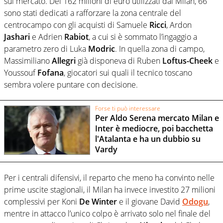
sul mercato. Dei 162 milioni di euro utilizzati dal Milan, 66
sono stati dedicati a rafforzare la zona centrale del
centrocampo con gli acquisti di Samuele
Ricci
, Ardon
Jashari
e Adrien
Rabiot
, a cui si è sommato l’ingaggio a
parametro zero di Luka
Modric
. In quella zona di campo,
Massimiliano
Allegri
già disponeva di Ruben
Loftus-Cheek
e
Youssouf
Fofana
, giocatori sui quali il tecnico toscano
sembra volere puntare con decisione.
Forse ti può interessare
Per Aldo Serena mercato Milan e
Inter è mediocre, poi bacchetta
l'Atalanta e ha un dubbio su
Vardy
Per i centrali difensivi, il reparto che meno ha convinto nelle
prime uscite stagionali, il Milan ha invece investito 27 milioni
complessivi per Koni
De Winter
e il giovane David
Odogu
,
mentre in attacco l’unico colpo è arrivato solo nel finale del