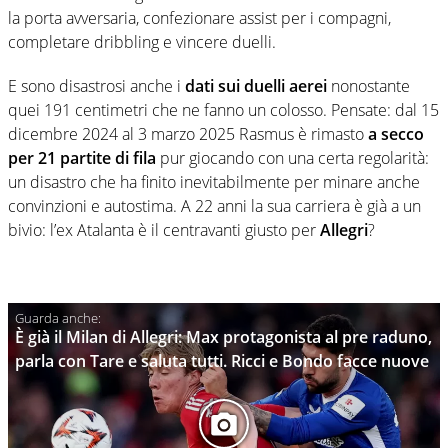
la porta avversaria, confezionare assist per i compagni,
completare dribbling e vincere duelli.
E sono disastrosi anche i
dati sui duelli aerei
nonostante
quei 191 centimetri che ne fanno un colosso. Pensate: dal 15
dicembre 2024 al 3 marzo 2025 Rasmus è rimasto
a secco
per 21 partite di fila
pur giocando con una certa regolarità:
un disastro che ha finito inevitabilmente per minare anche
convinzioni e autostima. A 22 anni la sua carriera è già a un
bivio: l’ex Atalanta è il centravanti giusto per
Allegri
?
È già il Milan di Allegri: Max protagonista al pre raduno,
parla con Tare e saluta tutti. Ricci e Bondo facce nuove