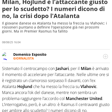
Milan, Hojlund è l'attaccante giusto
per lo scudetto? I numeri dicono di
no, la crisi dopo l'Atalanta
Il giovane danese ex Atalanta ha messo la freccia su Vlahovic: i
rossoneri puntano a definire l'operazione già nei prossimi
giorni. Ma in Premier Rasmus ha fallito
08/08/25 16:04
Domenico Esposito
GIORNALISTA
Da vent’anni in campo e sul campo per vivere ogni evento
in tutte le sue sfaccettature. Passione smisurata per il
Sistemato il centrocampo con
Jashari
, per il
Milan
è arrivato
calcio e per la sfera di cuoio. Il pallone è una cosa
il momento di accelerare per l’attaccante. Nelle ultime ore si
serissima, guai a dirgli di no
è registrato un clamoroso sorpasso lì davanti, con l’ex
Atalanta
Hojlund
che ha messo la freccia su
Vlahovic
.
Manca ancora l’ok del danese, mentre non sembra un
problema raggiungere l’accordo col
Manchester United
.
L’interrogativo, però, è un altro: è Rasmus il centravanti giusto
per ambire allo scudetto? I numeri dicono di no.