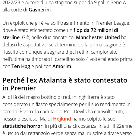
2022/23 e autore di una stagione super da 9 gol in Serie A
alla corte di
Gasperini
.
Un exploit che gli è valso il trasferimento in Premier League,
dove è stato etichettato come un
flop da 72 milioni di
sterline
. Già, nelle due annate col
Manchester United
ha
deluso le aspettative: se al termine della prima stagione è
riuscito comunque a segnare dieci reti in campionato,
nell’ultima ha timbrato il cartellino solo 4 volte fallendo prima
con
Ten Hag
e poi con
Amorim
.
Perché l’ex Atalanta è stato contestato
in Premier
Al di là del magro bottino di reti, in Inghilterra è stato
considerato un fiasco specialmente per il suo rendimento in
campo. È vero: la caduta dei Red Devils ha coinvolto tutti,
nessuno escluso. Ma di
Hojlund
hanno colpito le sue
statistiche horror
. In più di una circostanza, infatti, il 22enne
è uscito dal rettangolo verde senza mai riuscire a tirare verso