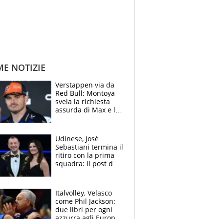
ME NOTIZIE
Verstappen via da
Red Bull: Montoya
svela la richiesta
assurda di Max e lo
avverte: “Sicuro
Mercedes e
McLaren siano
Udinese, Josè
meglio?”
Sebastiani termina il
ritiro con la prima
squadra: il post del
figlio di Amadeus e
Sanremo sullo
sfondo
Italvolley, Velasco
come Phil Jackson:
due libri per ogni
azzurra agli Europei.