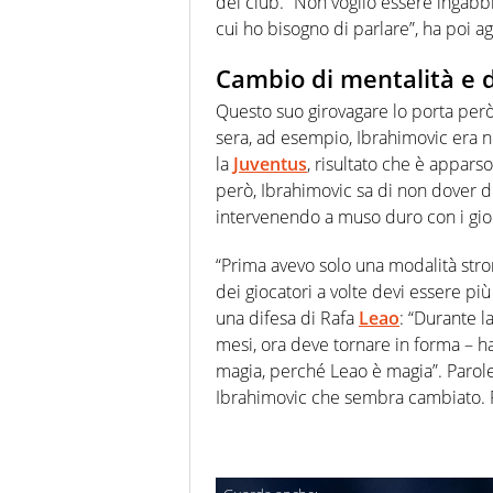
del club. “Non voglio essere ingabbi
cui ho bisogno di parlare”, ha poi a
Cambio di mentalità e d
Questo suo girovagare lo porta però
sera, ad esempio, Ibrahimovic era ne
la
Juventus
, risultato che è apparso
però, Ibrahimovic sa di non dover di
intervenendo a muso duro con i gio
“Prima avevo solo una modalità stro
dei giocatori a volte devi essere più
una difesa di Rafa
Leao
: “Durante l
mesi, ora deve tornare in forma – h
magia, perché Leao è magia”. Parole
Ibrahimovic che sembra cambiato. 