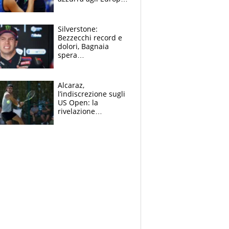
Quello per Sylla è
“geniale”
Silverstone:
Bezzecchi record e
dolori, Bagnaia
spera
nell'antidolorifico,
Marquez si tira fuori
e vota Aprilia
Alcaraz,
l’indiscrezione sugli
US Open: la
rivelazione
dell’amico
giornalista e il piano
B. Rune verso la
rinuncia