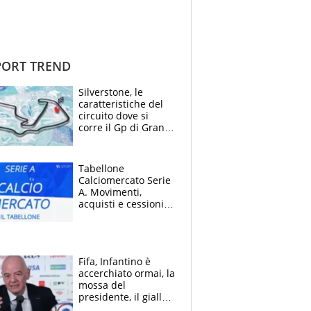
ORT TREND
Silverstone, le
caratteristiche del
circuito dove si
corre il Gp di Gran
Bretagna del
Motomondiale
Tabellone
Calciomercato Serie
A. Movimenti,
acquisti e cessioni:
estate 2026-27
Fifa, Infantino è
accerchiato ormai, la
mossa del
presidente, il giallo
dimissioni e la verità