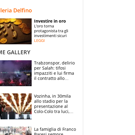
STORIE
lleria Delfino
SPECIALI
Investire in oro
L’oro torna
ESPERTI
protagonista tra gli
investimenti sicuri
LEGGI
CONTATTI
ME GALLERY
Trabzonspor, delirio
per Salah: tifosi
impazziti e lui firma
il contratto allo
stadio
Vozinha, in 30mila
allo stadio per la
presentazione al
Colo-Colo tra luci,
spettacolo, elicotteri
e paracadutisti
La famiglia di Franco
Baresi sempre