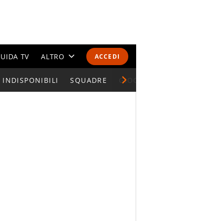
UIDA TV
ALTRO
ACCEDI
INDISPONIBILI
CALENDARI E CLASSIFICHE
SQUADRE
GIOCATORI SERIE A
ALTRI SPORT
MONDIALI 2026
OLIMPIADI
GOSSIP
LIFESTYLE