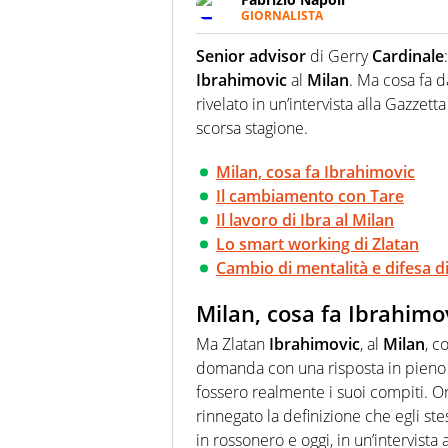
GIORNALISTA
Giornalista professionista, per 
pallanuoto che esalta compete
Senior advisor
di Gerry
Cardinale
più grande festival di waterp
Ibrahimovic
al
Milan
. Ma cosa fa d
rivelato in un’intervista alla Gazzet
scorsa stagione.
Milan, cosa fa Ibrahimovic
Il cambiamento con Tare
Il lavoro di Ibra al Milan
Lo smart working di Zlatan
Cambio di mentalità e difesa d
Milan, cosa fa Ibrahimo
Ma Zlatan
Ibrahimovic
, al
Milan
, c
domanda con una risposta in pieno st
fossero realmente i suoi compiti. Or
rinnegato la definizione che egli ste
in rossonero e oggi, in un’intervista