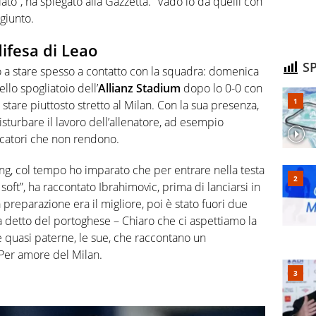
ato”, ha spiegato alla Gazzetta. “Vado io da quelli con
ggiunto.
ifesa di Leao
SP
 a stare spesso a contatto con la squadra: domenica
llo spogliatoio dell’
Allianz Stadium
dopo lo 0-0 con
 stare piuttosto stretto al Milan. Con la sua presenza,
sturbare il lavoro dell’allenatore, ad esempio
catori che non rendono.
ng, col tempo ho imparato che per entrare nella testa
 soft”, ha raccontato Ibrahimovic, prima di lanciarsi in
a preparazione era il migliore, poi è stato fuori due
a detto del portoghese – Chiaro che ci aspettiamo la
 quasi paterne, le sue, che raccontano un
Per amore del Milan.