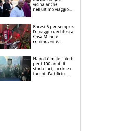
vicina anche
nell'ultimo viaggio,
la moglie Maura, i
figli e i suoi cari
circondati
Baresi 6 per sempre,
dall'affetto dei tifosi
l'omaggio dei tifosi a
Casa Milan è
commovente:
maglie, bandiere,
sciarpe, lacrime e
bigliettini
Napoli è mille colori:
per i 100 anni di
storia luci, lacrime e
fuochi d'artificio: De
Laurentiis salta al
coro anti-Juve