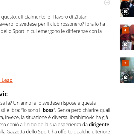
Virgilio Sport segue anche il calcio ma è con la
nze e passioni. Cura la comunicazione di HaBaWaBa, il
: questo, ufficialmente, è il lavoro di Zlatan
olo per bambini al mondo
avvero lo svedese per il club rossonero? Ibra lo ha
ta dello Sport in cui emergono le differenze con la
i Leao
vic
osa fa? Un anno fa lo svedese rispose a questa
ile Ibra: “Io sono il
boss
”. Senza però chiarire quali
a, invece, la situazione è diversa. Ibrahimovic ha già
sso coniò all’inizio della sua esperienza da
dirigente
 alla Gazzetta dello Sport, ha offerto qualche ulteriore