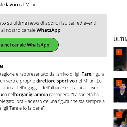
eale
lavoro
al Milan.
o su ultime news di sport, risultati ed eventi
ti al nostro canale
WhatsApp
ULTI
ra nel canale WhatsApp
re
tagione è rappresentato dall’arrivo di Igli
Tare
, figura
 un vero e proprio
direttore
sportivo
nel Milan. Lo
prima dell’ingaggio dell’albanese, era lui a dover
co nell’
organigramma
rossonero. “La società ha
iegato Ibra – adesso c’è una figura che sta sempre a
 Igli Tare e lo fa bene”.