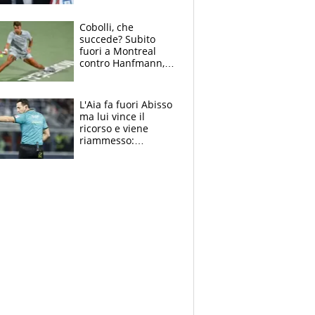
sulla telefonata a
Trump
Cobolli, che
succede? Subito
fuori a Montreal
contro Hanfmann,
per Flavio è tutta
colpa della tosse
L'Aia fa fuori Abisso
ma lui vince il
ricorso e viene
riammesso:
continua momento
nero per gli arbitri