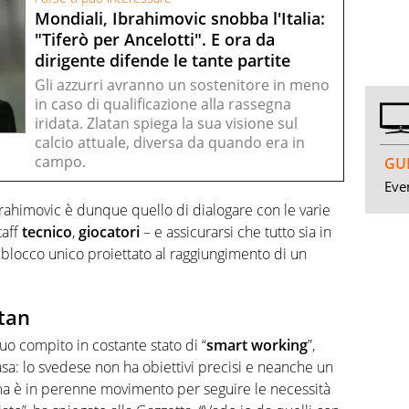
Mondiali, Ibrahimovic snobba l'Italia:
"Tiferò per Ancelotti". E ora da
dirigente difende le tante partite
Gli azzurri avranno un sostenitore in meno
in caso di qualificazione alla rassegna
iridata. Zlatan spiega la sua visione sul
calcio attuale, diversa da quando era in
campo.
GUI
Even
rahimovic è dunque quello di dialogare con le varie
staff
tecnico
,
giocatori
– e assicurarsi che tutto sia in
 blocco unico proiettato al raggiungimento di un
atan
suo compito in costante stato di “
smart
working
”,
a: lo svedese non ha obiettivi precisi e neanche un
ma è in perenne movimento per seguire le necessità