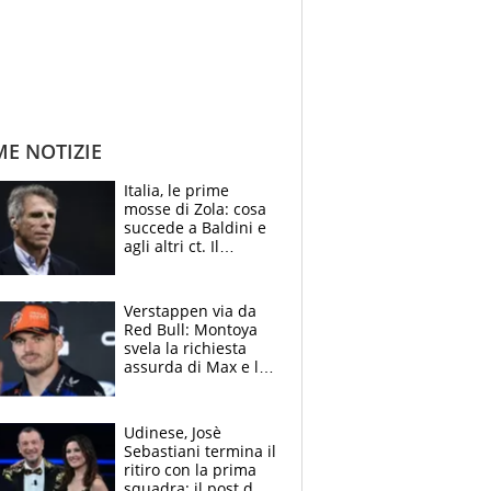
ME NOTIZIE
Italia, le prime
mosse di Zola: cosa
succede a Baldini e
agli altri ct. Il
Borussia tenta un
altro sgarbo agli
azzurri
Verstappen via da
Red Bull: Montoya
svela la richiesta
assurda di Max e lo
avverte: “Sicuro
Mercedes e
McLaren siano
Udinese, Josè
meglio?”
Sebastiani termina il
ritiro con la prima
squadra: il post del