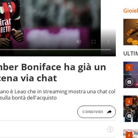
Gioie
ULTI
mber Boniface ha già un
scena via chat
riano è Leao che in streaming mostra una chat col
i sulla bontà dell'acquisto
CONDIVIDI
numerose manifestazioni sportive e collaborato con