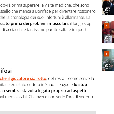
, competenza, conoscenza e memoria storica. Si occupa
n dovrà prima superare le visite mediche, che sono
 tassello che manca a Boniface per diventare rossonero
e la cronologia dei suoi infortuni è allarmante. La
ciato prima dei problemi muscolari, i
l lungo stop
edi acciacchi e tantissime partite saltate in questi
ifosi
he il giocatore sia rotto
, del resto – come scrive la
iface era stato ceduto in Saudi League e
lo stop
abia sembra stavolta legato proprio ad aspetti
ni media arabi. Chi invece non vede l’ora di vederlo