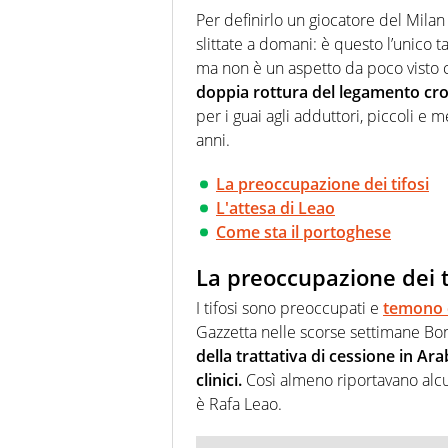
agenzie e testate. Esperienza
Per definirlo un giocatore del Mila
prevalentemente di calcio
slittate a domani: è questo l’unico
ma non è un aspetto da poco visto ch
doppia rottura del legamento cro
per i guai agli adduttori, piccoli e m
anni.
La preoccupazione dei tifosi
L'attesa di Leao
Come sta il portoghese
La preoccupazione dei t
I tifosi sono preoccupati e
temono c
Gazzetta nelle scorse settimane Bon
della trattativa di cessione in Ar
clinici.
Così almeno riportavano alcu
è Rafa Leao.