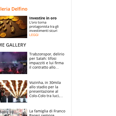
STORIE
lleria Delfino
SPECIALI
Investire in oro
L’oro torna
ESPERTI
protagonista tra gli
investimenti sicuri
LEGGI
CONTATTI
ME GALLERY
Trabzonspor, delirio
per Salah: tifosi
impazziti e lui firma
il contratto allo
stadio
Vozinha, in 30mila
allo stadio per la
presentazione al
Colo-Colo tra luci,
spettacolo, elicotteri
e paracadutisti
La famiglia di Franco
Baresi sempre