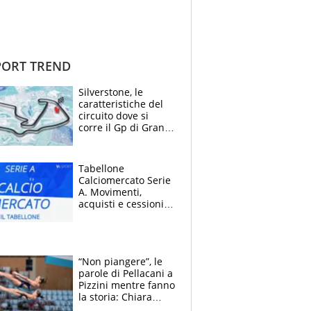
ORT TREND
Silverstone, le
caratteristiche del
circuito dove si
corre il Gp di Gran
Bretagna del
Motomondiale
Tabellone
Calciomercato Serie
A. Movimenti,
acquisti e cessioni:
estate 2026-27
“Non piangere”, le
parole di Pellacani a
Pizzini mentre fanno
la storia: Chiara
batte anche il