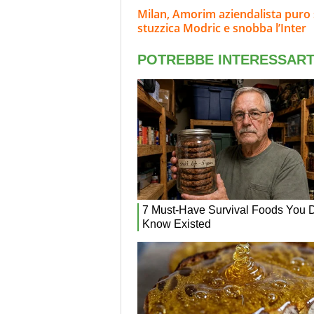
Milan, Amorim aziendalista puro 
stuzzica Modric e snobba l’Inter