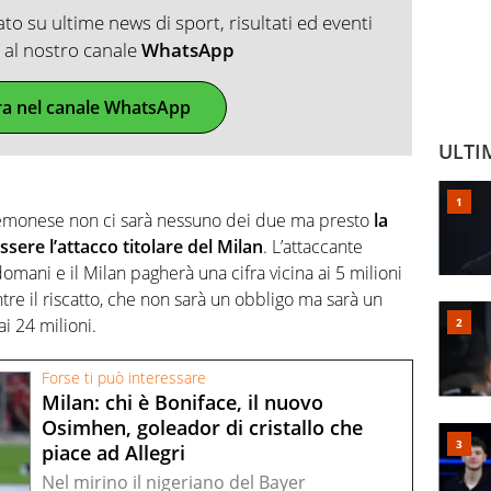
o su ultime news di sport, risultati ed eventi
ti al nostro canale
WhatsApp
ra nel canale WhatsApp
ULTI
emonese non ci sarà nessuno dei due ma presto
la
ere l’attacco titolare del Milan
. L’attaccante
domani e il Milan pagherà una cifra vicina ai 5 milioni
re il riscatto, che non sarà un obbligo ma sarà un
ai 24 milioni.
Forse ti può interessare
Milan: chi è Boniface, il nuovo
Osimhen, goleador di cristallo che
piace ad Allegri
Nel mirino il nigeriano del Bayer