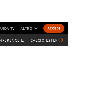
UIDA TV
ALTRO
ACCEDI
NFERENCE L.
CALENDARI E CLASSIFICHE
CALCIO ESTERO
SUPERCOPPA ITALIAN
ALTRI SPORT
MONDIALI 2026
OLIMPIADI
GOSSIP
LIFESTYLE