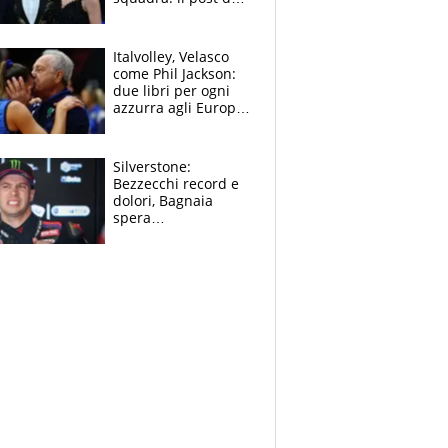
figlio di Amadeus e
Sanremo sullo
sfondo
Italvolley, Velasco
come Phil Jackson:
due libri per ogni
azzurra agli Europei.
Quello per Sylla è
“geniale”
Silverstone:
Bezzecchi record e
dolori, Bagnaia
spera
nell'antidolorifico,
Marquez si tira fuori
e vota Aprilia