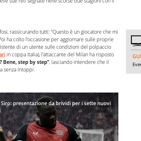
lle sue reti segnate nelle scorse due stagioni con il
ifosi, rassicurando tutti: “Questo è un giocatore che mi
oi ha colto l’occasione per aggiornare sulle proprie
istente di un utente sulle condizioni del polpaccio
ari
in coppa Italia), l’attaccante del Milan ha risposto
GUI
o? Bene, step by step”
, lasciando intendere che il
Even
 senza intoppi.
Siro: presentazione da brividi per i sette nuovi
i