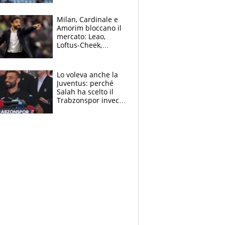
record di Ceccon
Milan, Cardinale e
Amorim bloccano il
mercato: Leao,
Loftus-Cheek,
Estupinian e
Gimenez in bilico,
Soulè e Osorio nel
Lo voleva anche la
mirino
Juventus: perché
Salah ha scelto il
Trabzonspor invece
di un top club