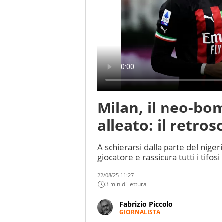
Milan, il neo-bo
alleato: il retro
A schierarsi dalla parte del nige
giocatore e rassicura tutti i tifos
22/08/25 11:27
3 min di lettura
Fabrizio Piccolo
GIORNALISTA
Nella sua carriera ha seguito 