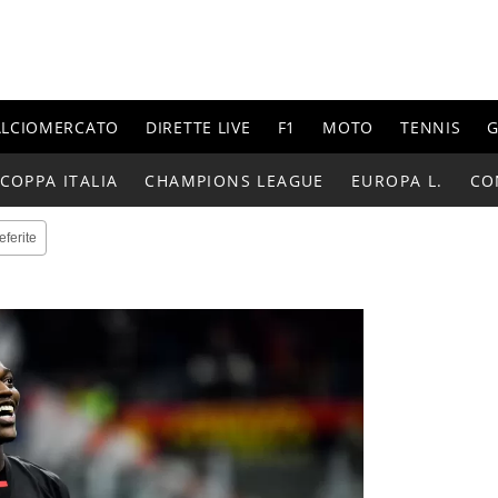
ALCIOMERCATO
DIRETTE LIVE
F1
MOTO
TENNIS
G
COPPA ITALIA
CHAMPIONS LEAGUE
EUROPA L.
CO
eferite