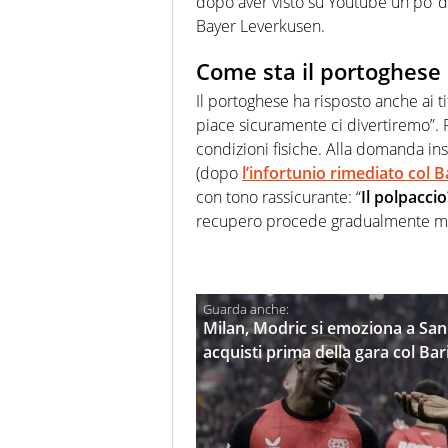
dopo aver visto su Youtube un po’ de
Bayer Leverkusen.
Come sta il portoghese
Il portoghese ha risposto anche ai t
piace sicuramente ci divertiremo”. P
condizioni fisiche. Alla domanda ins
(dopo
l’infortunio rimediato col B
con tono rassicurante: “
Il polpacci
recupero procede gradualmente ma
Milan, Modric si emoziona a San 
acquisti prima della gara col Bar