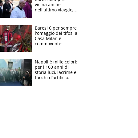
vicina anche
nell'ultimo viaggio,
la moglie Maura, i
figli e i suoi cari
circondati
Baresi 6 per sempre,
dall'affetto dei tifosi
l'omaggio dei tifosi a
Casa Milan è
commovente:
maglie, bandiere,
sciarpe, lacrime e
bigliettini
Napoli è mille colori:
per i 100 anni di
storia luci, lacrime e
fuochi d'artificio: De
Laurentiis salta al
coro anti-Juve