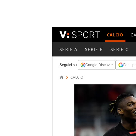
CALCIO
C
SERIE A
SERIE B
SERIE C
Seguici su:
Google Discover
Fonti pr
CALCIO