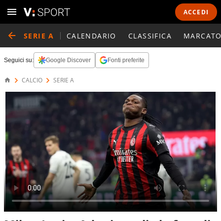
ACCEDI
SERIE A
CALENDARIO
CLASSIFICA
MARCATO
Seguici su:
Google Discover
Fonti preferite
CALCIO
SERIE A