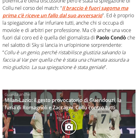
polemica e della discussione però è stata la spiegazione di
Collu nel corso del match: “
Il braccio è fuori sagoma ma
prima c’è riceve un fallo dal suo avversario
”. Ed è proprio
la spiegazione a far infuriare tutti, anche chi si occupa di
moviole e di arbitri per professione. Ma c’è anche una voce
fuori dal coro ed è quella del giornalista di
Paolo Condò
che
nel salotto di Sky si lancia in un’opinione sorprendente:
“
Collu è un genio, perché ristabilisce giustizia salvando la
faccia al Var per quella che è stata una chiamata assurda a
mio giudizio. La sua spiegazione è stata geniale
”.
Milan-Lazio: il gesto provocatorio di Guendouzi, la
furia di Romagnoli e Zaccagni. Collu contro tutti