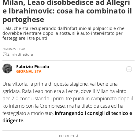
Milan, Leao disobbedisce ad Allegri
e Ibrahimovic: cosa ha combinato il
portoghese
L'ala, che sta recuperando dall'infortunio al polpaccio e che
dovrebbe rientrare dopo la sosta, si è auto-intervistato per
festeggiare i tre punti
30/08/25 11:48
2 min di lettura
Fabrizio Piccolo
GIORNALISTA
Nella sua carriera ha seguito numerose manifestazioni
sportive e collaborato con agenzie e testate. Esperienza,
Una vittoria, la prima di questa stagione, val bene una
competenza, conoscenza e memoria storica. Si occupa
sgridata. Rafa Leao non era a Lecce, dove il Milan ha vinto
prevalentemente di calcio
per 2-0 conquistando i primi tre punti in campionato dopo il
ko interno con la Cremonese, ma ha tifato da casa ed ha
festeggiato a modo suo,
infrangendo i consigli di tecnico e
dirigente.