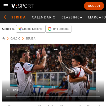
ACCEDI
SERIE A
CALENDARIO
CLASSIFICA
MARCATO
Seguici su:
Google Discover
Fonti preferite
CALCIO
SERIE A