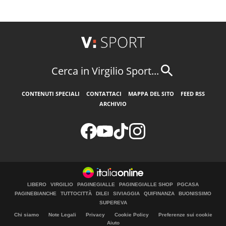
Cerca in Virgilio Sport...
CONTENUTI SPECIALI
CONTATTACI
MAPPA DEL SITO
FEED RSS
ARCHIVIO
LIBERO
VIRGILIO
PAGINEGIALLE
PAGINEGIALLE SHOP
PGCASA
PAGINEBIANCHE
TUTTOCITTÀ
DILEI
SIVIAGGIA
QUIFINANZA
BUONISSIMO
SUPEREVA
Chi siamo
Note Legali
Privacy
Cookie Policy
Preferenze sui cookie
Aiuto