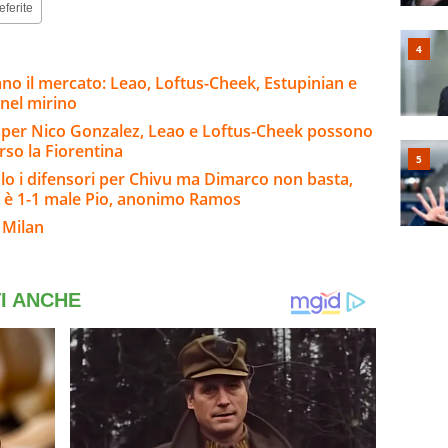
eferite
no il mercato: Leao, Loftus-Cheek, Estupinian e
 nel mirino
io per Nico Gonzalez, Leao e Loftus-Cheek possono
rso la Fiorentina
o i difensori per Chivu ma Dimarco non basta,
 è 1-1 male Pio, anonimo Ramos
 Milan