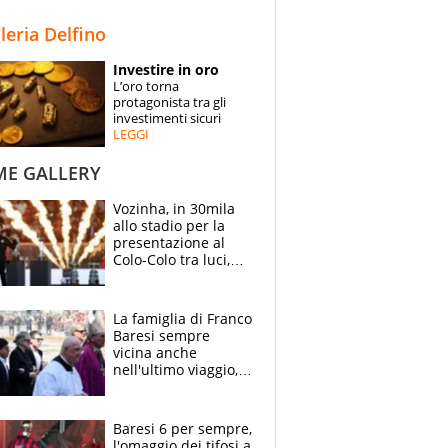
STORIE
lleria Delfino
SPECIALI
Investire in oro
L’oro torna
ESPERTI
protagonista tra gli
investimenti sicuri
LEGGI
CONTATTI
ME GALLERY
Vozinha, in 30mila
allo stadio per la
presentazione al
Colo-Colo tra luci,
spettacolo, elicotteri
e paracadutisti
La famiglia di Franco
Baresi sempre
vicina anche
nell'ultimo viaggio,
la moglie Maura, i
figli e i suoi cari
circondati
Baresi 6 per sempre,
dall'affetto dei tifosi
l'omaggio dei tifosi a