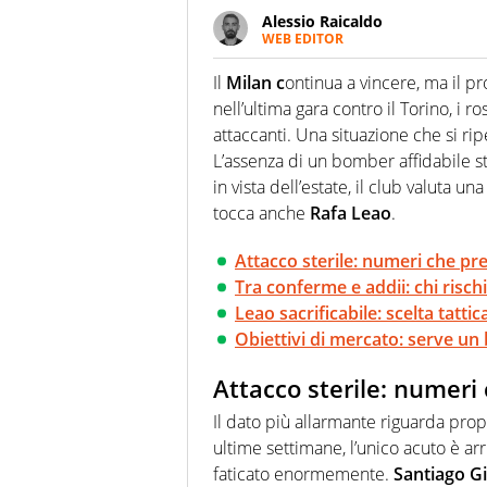
Alessio Raicaldo
WEB EDITOR
Un figlio che si chiama Diego e l
quale filo conduttore irrinunci
Il
Milan c
ontinua a vincere, ma il p
indaga, approfondisce e scand
nell’ultima gara contro il Torino, i r
attaccanti. Una situazione che si ri
L’assenza di un bomber affidabile s
in vista dell’estate, il club valuta u
tocca anche
Rafa Leao
.
Attacco sterile: numeri che p
Tra conferme e addii: chi risc
Leao sacrificabile: scelta tattic
Obiettivi di mercato: serve un 
Attacco sterile: numer
Il dato più allarmante riguarda prop
ultime settimane, l’unico acuto è ar
faticato enormemente.
Santiago G