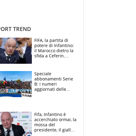
ORT TREND
FIFA, la partita di
potere di Infantino:
il Marocco dietro la
sfida a Ceferin.
Scontro sul
Mondiale a 64
squadre, l’ira di Figo
Speciale
abbonamenti Serie
B: i numeri
aggiornati delle
venti squadre
cadette
Fifa, Infantino è
accerchiato ormai, la
mossa del
presidente, il giallo
dimissioni e la verità