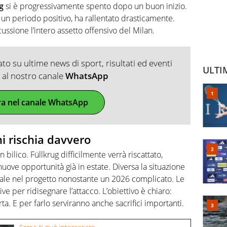
g
si è progressivamente spento dopo un buon inizio.
 un periodo positivo, ha rallentato drasticamente.
cussione l’intero assetto offensivo del Milan.
o su ultime news di sport, risultati ed eventi
ULTI
ti al nostro canale
WhatsApp
ra nel canale WhatsApp
hi rischia davvero
n bilico. Füllkrug difficilmente verrà riscattato,
ve opportunità già in estate. Diversa la situazione
trale nel progetto nonostante un 2026 complicato. Le
ve per ridisegnare l’attacco. L’obiettivo è chiaro:
rta. E per farlo serviranno anche sacrifici importanti.