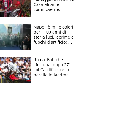
Casa Milan è
commovente:
maglie, bandiere,
sciarpe, lacrime e
bigliettini
Napoli è mille colori:
per i 100 anni di
storia luci, lacrime e
fuochi d'artificio: De
Laurentiis salta al
coro anti-Juve
Roma, Bah che
sfortuna: dopo 27'
col Cardiff esce in
barella in lacrime,
Dybala rigore da
schiaffi, i giallorossi
prendono 3 gol in
45'