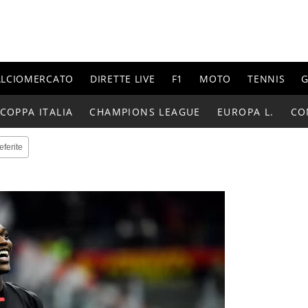
ALCIOMERCATO
DIRETTE LIVE
F1
MOTO
TENNIS
G
COPPA ITALIA
CHAMPIONS LEAGUE
EUROPA L.
CO
eferite