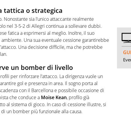
a tattica o strategica
to. Nonostante sia l’unico attaccante realmente
olo nel 3-5-2 di Allegri continua a sollevare dubbi.
se fatica a esprimersi al meglio. Inoltre, il suo
 e ambiente. Una sua eventuale cessione garantirebbe
l’attacco. Una decisione difficile, ma che potrebbe
GUI
lan.
Even
rve un bomber di livello
profili per rinforzare l’attacco. La dirigenza vuole un
arantire gol e presenza in area. Il sogno porta al
 scadenza con il Barcellona e possibile occasione di
a pista che conduce a
Moise Kean
, profilo già
o al sistema di gioco. In caso di cessione illustre, si
 di un bomber più funzionale alla causa.