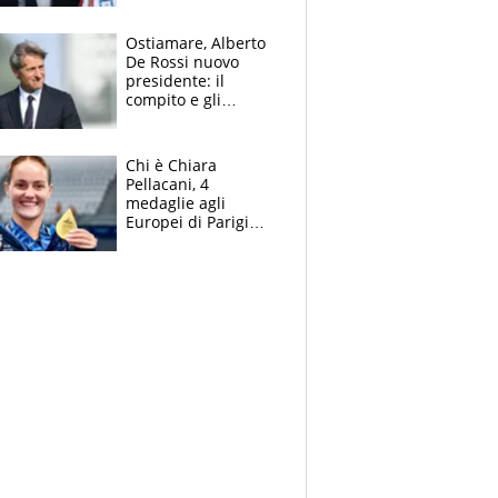
sulla telefonata a
Trump
Ostiamare, Alberto
De Rossi nuovo
presidente: il
compito e gli
obiettivi ricevuti dal
figlio Daniele
Chi è Chiara
Pellacani, 4
medaglie agli
Europei di Parigi
2026, papà
Giampaolo
giornalista, mamma
insegnante e il
fratello calciatore