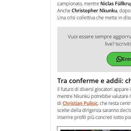
campionato, mentre
Niclas Füllkru
Anche
Christopher Nkunku
, dopo
Una crisi collettiva che mette in dis
Vuoi essere sempre aggiornat
live? Iscrivi
Ent
Tra conferme e addii: c
Il futuro di diversi giocatori appare i
mentre Nkunku potrebbe valutare nuo
di
Christian Pulisic
, che resta cen
scelte della dirigenza saranno decisi
inserire profili più concreti sotto po