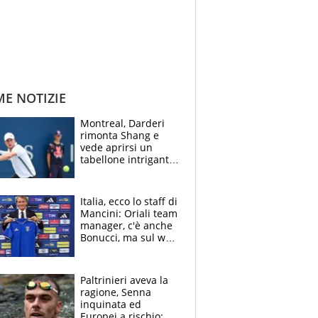
ME NOTIZIE
Montreal, Darderi
rimonta Shang e
vede aprirsi un
tabellone intrigante:
"Penso solo a
Borges, ma sono
felice del mio livello"
Italia, ecco lo staff di
Mancini: Oriali team
manager, c'è anche
Bonucci, ma sul web
infuria la polemica
Paltrinieri aveva la
ragione, Senna
inquinata ed
Europei a rischio: