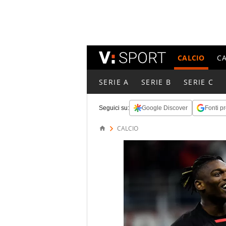
CALCIO
C
SERIE A
SERIE B
SERIE C
Seguici su:
Google Discover
Fonti pr
CALCIO