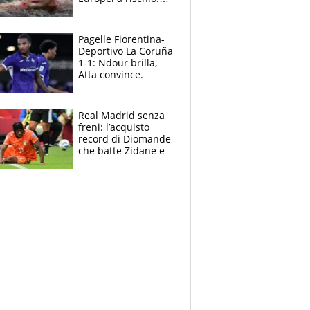
allenamenti fermi,
cosa succede
adesso
Pagelle Fiorentina-
Deportivo La Coruña
1-1: Ndour brilla,
Atta convince.
Pongracic rovina
tutto nel finale
Real Madrid senza
freni: l’acquisto
record di Diomande
che batte Zidane e
Ronaldo. Vinicius
rinnova: le cifre