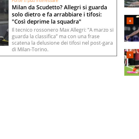
Forse ti può interessare
Milan da Scudetto? Allegri si guarda
solo dietro e fa arrabbiare i tifosi:
"Così deprime la squadra"
Il tecnico rossonero Max Allegri: “A marzo si
guarda la classifica” ma con una frase
scatena la delusione dei tifosi nel post-gara
di Milan-Torino.