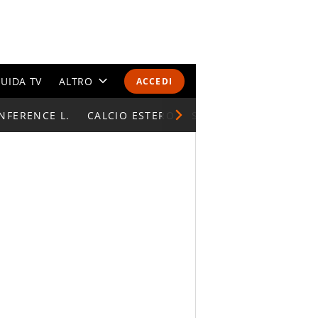
UIDA TV
ALTRO
ACCEDI
NFERENCE L.
CALENDARI E CLASSIFICHE
CALCIO ESTERO
SUPERCOPPA ITALIAN
ALTRI SPORT
MONDIALI 2026
OLIMPIADI
GOSSIP
LIFESTYLE