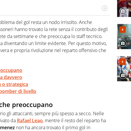
a tesi di laurea sugli stadi di proprietà in Italia. Il calcio
abile tra passione e professione. Per Virgilio Sport
roblema del gol resta un nodo irrisolto. Anche
aglia l'universo mondo dello sport per antonomasia
ossoneri hanno trovato la rete senza il contributo degli
pete da settimane e che preoccupa lo staff tecnico.
ta diventando un limite evidente. Per questo motivo,
na vera e propria rivoluzione nel reparto offensivo che
reoccupano
hia davvero
a o strategica
bomber di livello
i che preoccupano
rio gli attaccanti, sempre più spesso a secco. Nelle
rivato da
Rafael Leao
, mentre il resto del reparto ha
imenez
non ha ancora trovato il primo gol in