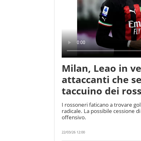
Milan, Leao in v
attaccanti che se
taccuino dei ros
I rossoneri faticano a trovare g
radicale. La possibile cessione d
offensivo.
22/03/26 12:00