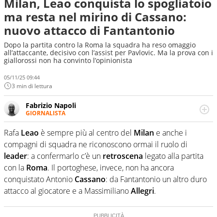
Milan, Leao conquista lo spogliatoio
ma resta nel mirino di Cassano:
nuovo attacco di Fantantonio
Dopo la partita contro la Roma la squadra ha reso omaggio
all’attaccante, decisivo con l’assist per Pavlovic. Ma la prova con i
giallorossi non ha convinto l’opinionista
05/11/25 09:44
3 min di lettura
Fabrizio Napoli
GIORNALISTA
Giornalista professionista, per Virgilio Sport segue anche
il calcio ma è con la pallanuoto che esalta competenze e
Rafa
Leao
è sempre più al centro del
Milan
e anche i
passioni. Cura la comunicazione di HaBaWaBa, il più
compagni di squadra ne riconoscono ormai il ruolo di
grande festival di waterpolo per bambini al mondo
leader
: a confermarlo c’è un
retroscena
legato alla partita
con la
Roma
. Il portoghese, invece, non ha ancora
conquistato Antonio
Cassano
: da Fantantonio un altro duro
attacco al giocatore e a Massimiliano
Allegri
.