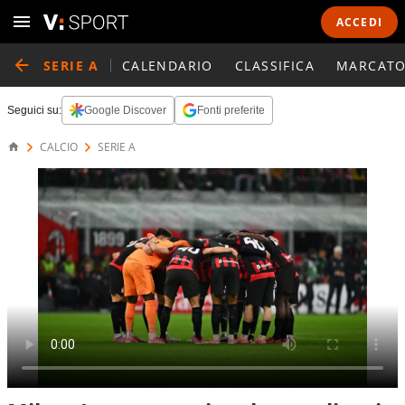
ACCEDI
SERIE A
CALENDARIO
CLASSIFICA
MARCATO
Seguici su:
Google Discover
Fonti preferite
CALCIO
SERIE A