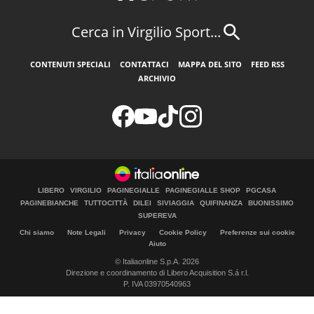
Cerca in Virgilio Sport...
CONTENUTI SPECIALI
CONTATTACI
MAPPA DEL SITO
FEED RSS
ARCHIVIO
LIBERO
VIRGILIO
PAGINEGIALLE
PAGINEGIALLE SHOP
PGCASA
PAGINEBIANCHE
TUTTOCITTÀ
DILEI
SIVIAGGIA
QUIFINANZA
BUONISSIMO
SUPEREVA
Chi siamo
Note Legali
Privacy
Cookie Policy
Preferenze sui cookie
Aiuto
© Italiaonline S.p.A. 2026
Direzione e coordinamento di Libero Acquisition S.á r.l.
P. IVA 03970540963