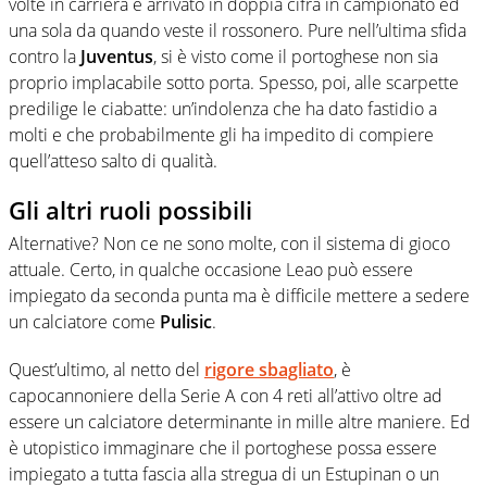
volte in carriera è arrivato in doppia cifra in campionato ed
una sola da quando veste il rossonero. Pure nell’ultima sfida
contro la
Juventus
, si è visto come il portoghese non sia
proprio implacabile sotto porta. Spesso, poi, alle scarpette
predilige le ciabatte: un’indolenza che ha dato fastidio a
molti e che probabilmente gli ha impedito di compiere
quell’atteso salto di qualità.
Gli altri ruoli possibili
Alternative? Non ce ne sono molte, con il sistema di gioco
attuale. Certo, in qualche occasione Leao può essere
impiegato da seconda punta ma è difficile mettere a sedere
un calciatore come
Pulisic
.
Quest’ultimo, al netto del
rigore sbagliato
, è
capocannoniere della Serie A con 4 reti all’attivo oltre ad
essere un calciatore determinante in mille altre maniere. Ed
è utopistico immaginare che il portoghese possa essere
impiegato a tutta fascia alla stregua di un Estupinan o un