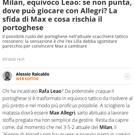
Milan, equivoco Leao: se non punta,
dove può giocare con Allegri? La
sfida di Max e cosa rischia il
portoghese
Il possibile ruolo del portoghese nell'attuale scacchiere tattico
rossonero: la sensazione è che l'ex Lilla debba sgomitare
parecchio per convincere Max a cambiare
07/10/25 14:31
Alessio Raicaldo
WEB EDITOR
Un figlio che si chiama Diego e la tesi di laurea sugli stadi
di proprietà in Italia. Il calcio quale filo conduttore
Chi ha incastrato
Rafa Leao
? Da potenziale
craque
il
irrinunciabile tra passione e professione. Per Virgilio
portoghese si è trasformato in equivoco tattico da risolvere al
Sport indaga, approfondisce e scandaglia l'universo
più presto e nel modo più proficuo possibile. A sciogliere la
mondo dello sport per antonomasia
matassa dovrà essere
Max Allegri
, sarto abituato a lavorare
stoffa pregiata ma non semplice da gestire. Resta da capire
come, dal momento che nel 3-5-2 attuale del
Milan
, il
26enne di Almada non ha un vero e proprio posto in campo.