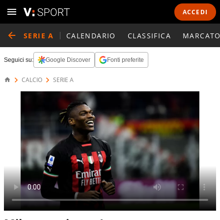
ACCEDI
SERIE A
CALENDARIO
CLASSIFICA
MARCATO
Seguici su:
Google Discover
Fonti preferite
CALCIO
SERIE A