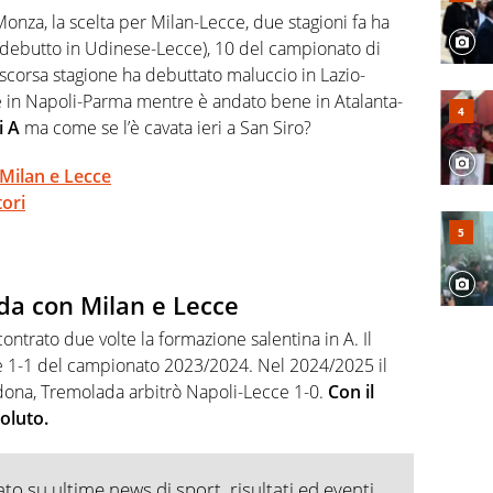
, competenza, conoscenza e memoria storica. Si occupa
onza, la scelta per Milan-Lecce, due stagioni fa ha
A (debutto in Udinese-Lecce), 10 del campionato di
 scorsa stagione ha debuttato maluccio in Lazio-
 in Napoli-Parma mentre è andato bene in Atalanta-
i A
ma come se l’è cavata ieri a San Siro?
 Milan e Lecce
ori
da con Milan e Lecce
contrato due volte la formazione salentina in A. Il
 1-1 del campionato 2023/2024. Nel 2024/2025 il
dona, Tremolada arbitrò Napoli-Lecce 1-0.
Con il
soluto.
o su ultime news di sport, risultati ed eventi