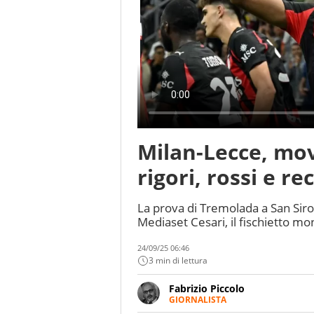
Milan-Lecce, mov
rigori, rossi e r
La prova di Tremolada a San Siro i
Mediaset Cesari, il fischietto m
24/09/25 06:46
3 min di lettura
Fabrizio Piccolo
GIORNALISTA
Nella sua carriera ha seguito 