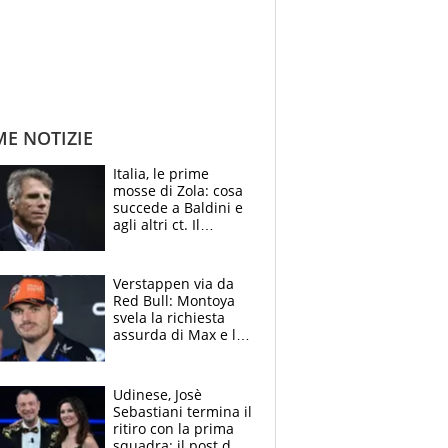
ME NOTIZIE
Italia, le prime
mosse di Zola: cosa
succede a Baldini e
agli altri ct. Il
Borussia tenta un
altro sgarbo agli
azzurri
Verstappen via da
Red Bull: Montoya
svela la richiesta
assurda di Max e lo
avverte: “Sicuro
Mercedes e
McLaren siano
Udinese, Josè
meglio?”
Sebastiani termina il
ritiro con la prima
squadra: il post del