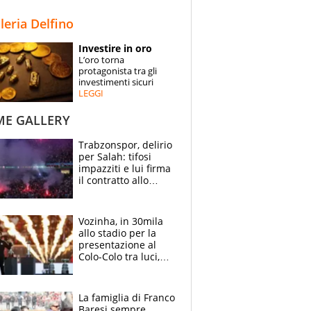
STORIE
lleria Delfino
SPECIALI
Investire in oro
L’oro torna
ESPERTI
protagonista tra gli
investimenti sicuri
LEGGI
CONTATTI
ME GALLERY
Trabzonspor, delirio
per Salah: tifosi
impazziti e lui firma
il contratto allo
stadio
Vozinha, in 30mila
allo stadio per la
presentazione al
Colo-Colo tra luci,
spettacolo, elicotteri
e paracadutisti
La famiglia di Franco
Baresi sempre