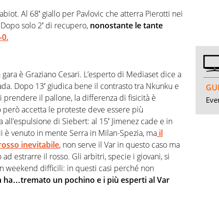
iot. Al 68′ giallo per Pavlovic che atterra Pierotti nei
. Dopo solo 2′ di recupero,
nonostante le tante
-0.
a gara è Graziano Cesari. L’esperto di Mediaset dice a
lada. Dopo 13′ giudica bene il contrasto tra Nkunku e
GUI
 prendere il pallone, la differenza di fisicità è
Even
o però accetta le proteste deve essere più
a all’espulsione di Siebert: al 15′ Jimenez cade e in
i è venuto in mente Serra in Milan-Spezia, ma
il
rosso inevitabile
, non serve il Var in questo caso ma
d estrarre il rosso. Gli arbitri, specie i giovani, si
n weekend difficili: in questi casi perché non
ha…tremato un pochino e i più esperti al Var