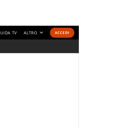
UIDA TV
ALTRO
ACCEDI
CALENDARI E CLASSIFICHE
ALTRI SPORT
MONDIALI 2026
OLIMPIADI
GOSSIP
LIFESTYLE