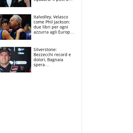
figlio di Amadeus e
Sanremo sullo
sfondo
Italvolley, Velasco
come Phil Jackson:
due libri per ogni
azzurra agli Europei.
Quello per Sylla è
“geniale”
Silverstone:
Bezzecchi record e
dolori, Bagnaia
spera
nell'antidolorifico,
Marquez si tira fuori
e vota Aprilia