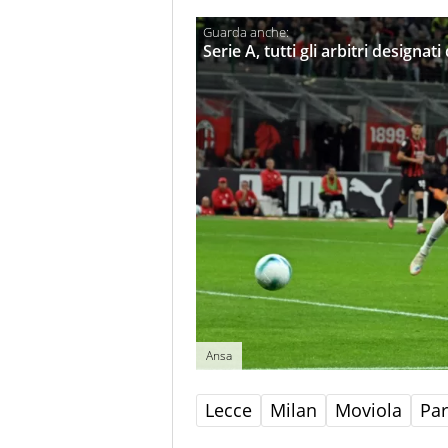
Serie A, tutti gli arbitri designat
Ansa
Lecce
Milan
Moviola
Pa