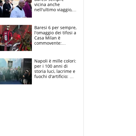
vicina anche
nell'ultimo viaggio,
la moglie Maura, i
figli e i suoi cari
circondati
Baresi 6 per sempre,
dall'affetto dei tifosi
l'omaggio dei tifosi a
Casa Milan è
commovente:
maglie, bandiere,
sciarpe, lacrime e
bigliettini
Napoli è mille colori:
per i 100 anni di
storia luci, lacrime e
fuochi d'artificio: De
Laurentiis salta al
coro anti-Juve