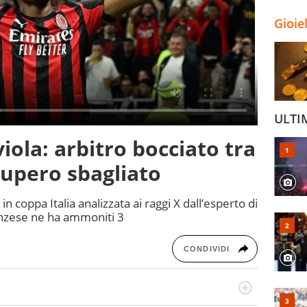
Gioie
ULTI
iola: arbitro bocciato tra
ecupero sbagliato
n coppa Italia analizzata ai raggi X dall’esperto di
onzese ne ha ammoniti 3
CONDIVIDI
numerose manifestazioni sportive e collaborato con