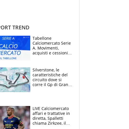
ORT TREND
Tabellone
Calciomercato Serie
A. Movimenti,
acquisti e cessioni:
estate 2026-27
Silverstone, le
caratteristiche del
circuito dove si
corre il Gp di Gran
Bretagna del
Motomondiale
LIVE Calciomercato
affari e trattative in
diretta, Spalletti
chiama Zirkzee, il
Milan valuta il