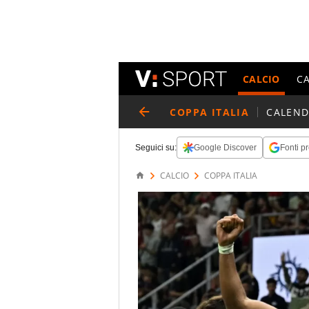
CALCIO
C
COPPA ITALIA
CALEND
Seguici su:
Google Discover
Fonti pr
CALCIO
COPPA ITALIA