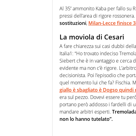
Al 35′ ammonito Kaba per fallo su Rab
pressi dell’area di rigore rossonera
sostituzioni
,
Milan-Lecce finisce 3
La moviola di Cesari
A fare chiarezza sui casi dubbi dell
Italia1: “Ho trovato indeciso Tremo
Siebert che è in vantaggio e cerca di
evidente ma non c’è rigore. L’arbitr
decisionista. Poi l’episodio che port
quel momento lui che fa? Fischia. M
giallo è sbagliato è Dogso quindi 
era sul pezzo. Dovevi essere tu però a
portano però addosso i fardelli di u
mandare arbitri esperti.
Tremolada 
non lo hanno tutelato”.