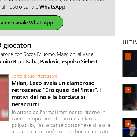
ti al nostro canale
WhatsApp
ra nel canale WhatsApp
ULTI
 giocatori
 Barone con Sozza IV uomo, Maggioni al Var e
ito Ricci, Kaba, Pavlovic, espulso Siebert.
Forse ti può interessare
Milan, Leao svela un clamoroso
retroscena: “Ero quasi dell'Inter”. I
motivi del no e la bordata ai
nerazzurri
In attesa dell'ormai imminente ritorno in
campo dopo l'infortunio muscolare al
polpaccio, l'attaccante portoghese si lascia
andare a una confessione choc di mercato