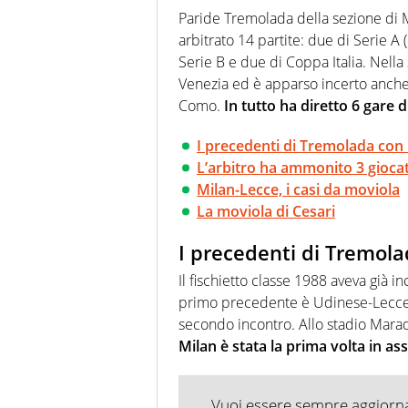
agenzie e testate. Esperienza
Paride Tremolada della sezione di M
prevalentemente di calcio
arbitrato 14 partite: due di Serie 
Serie B e due di Coppa Italia. Nella
Venezia ed è apparso incerto anche
Como.
In tutto ha diretto 6 gare d
I precedenti di Tremolada con
L’arbitro ha ammonito 3 giocat
Milan-Lecce, i casi da moviola
La moviola di Cesari
I precedenti di Tremola
Il fischietto classe 1988 aveva già in
primo precedente è Udinese-Lecce
secondo incontro. Allo stadio Mara
Milan è stata la prima volta in as
Vuoi essere sempre aggiornat