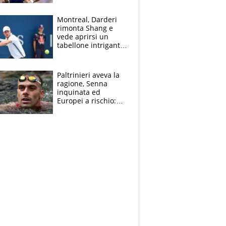
ritorno di Brahim
Diaz
Montreal, Darderi
rimonta Shang e
vede aprirsi un
tabellone intrigante:
"Penso solo a
Borges, ma sono
felice del mio livello"
Paltrinieri aveva la
ragione, Senna
inquinata ed
Europei a rischio:
allenamenti fermi,
cosa succede
adesso