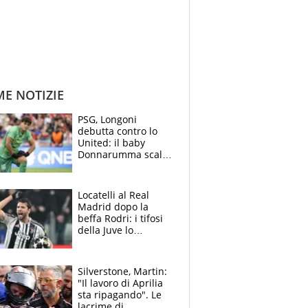
ME NOTIZIE
PSG, Longoni
debutta contro lo
United: il baby
Donnarumma scalza
Chevalier, Luis
Enrique l’ha rifatto
Locatelli al Real
Madrid dopo la
beffa Rodri: i tifosi
della Juve lo
“vendono” sui social,
cosa c’è di vero
Silverstone, Martin:
"Il lavoro di Aprilia
sta ripagando". Le
lacrime di