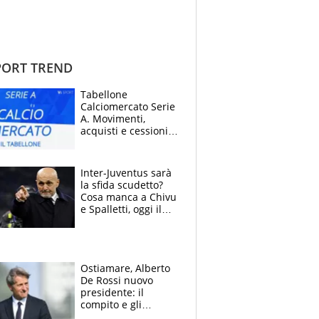
ORT TREND
Tabellone
Calciomercato Serie
A. Movimenti,
acquisti e cessioni:
estate 2026-27
Inter-Juventus sarà
la sfida scudetto?
Cosa manca a Chivu
e Spalletti, oggi il
primo antipasto
Ostiamare, Alberto
De Rossi nuovo
presidente: il
compito e gli
obiettivi ricevuti dal