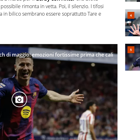
ssibile rimonta in vetta. Poi, il silenzio. I tifosi
ma in bilico sembrano essere soprattutto Tare e
tch di maggio: emozioni fortissime prima che cali