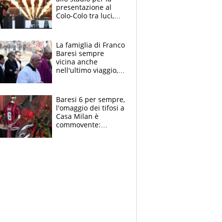
presentazione al
Colo-Colo tra luci,
spettacolo, elicotteri
e paracadutisti
La famiglia di Franco
Baresi sempre
vicina anche
nell'ultimo viaggio,
la moglie Maura, i
figli e i suoi cari
circondati
Baresi 6 per sempre,
dall'affetto dei tifosi
l'omaggio dei tifosi a
Casa Milan è
commovente:
maglie, bandiere,
sciarpe, lacrime e
bigliettini