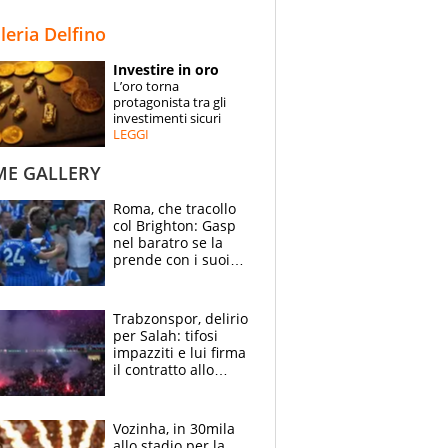
STORIE
lleria Delfino
SPECIALI
Investire in oro
L’oro torna
ESPERTI
protagonista tra gli
investimenti sicuri
LEGGI
CONTATTI
ME GALLERY
Roma, che tracollo
col Brighton: Gasp
nel baratro se la
prende con i suoi
cambiando tutti
Trabzonspor, delirio
per Salah: tifosi
impazziti e lui firma
il contratto allo
stadio
Vozinha, in 30mila
allo stadio per la