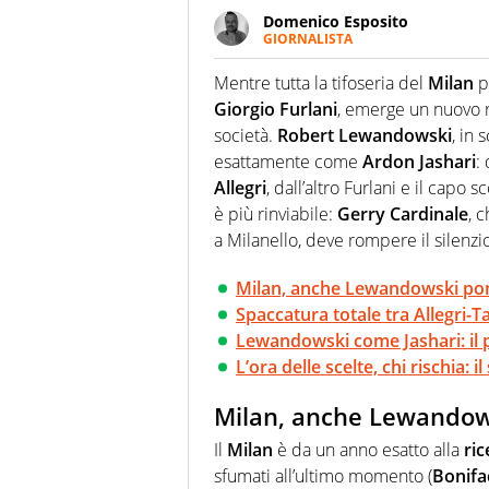
Domenico Esposito
GIORNALISTA
Da vent’anni in campo e sul cam
Passione smisurata per il calcio
Mentre tutta la tifoseria del
Milan
pu
guai a dirgli di no
Giorgio Furlani
, emerge un nuovo r
società.
Robert Lewandowski
, in 
esattamente come
Ardon Jashari
:
Allegri
, dall’altro Furlani e il capo 
è più rinviabile:
Gerry Cardinale
, 
a Milanello, deve rompere il silenzio
Milan, anche Lewandowski pom
Spaccatura totale tra Allegri-
Lewandowski come Jashari: il
L’ora delle scelte, chi rischia: i
Milan, anche Lewandows
Il
Milan
è da un anno esatto alla
ric
sfumati all’ultimo momento (
Bonifa