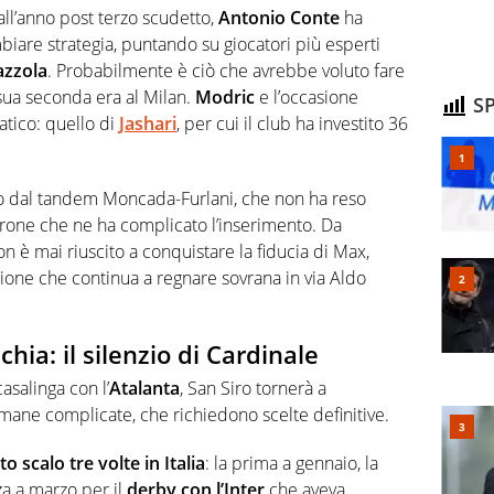
all’anno post terzo scudetto,
Antonio Conte
ha
iare strategia, puntando su giocatori più esperti
azzola
. Probabilmente è ciò che avrebbe voluto fare
sua seconda era al Milan.
Modric
e l’occasione
SP
tico: quello di
Jashari
, per cui il club ha investito 36
 dal tandem Moncada-Furlani, che non ha reso
erone che ne ha complicato l’inserimento. Da
on è mai riuscito a conquistare la fiducia di Max,
ione che continua a regnare sovrana in via Aldo
schia: il silenzio di Cardinale
asalinga con l’
Atalanta
, San Siro tornerà a
imane complicate, che richiedono scelte definitive.
o scalo tre volte in Italia
: la prima a gennaio, la
za a marzo per il
derby con l’Inter
che aveva