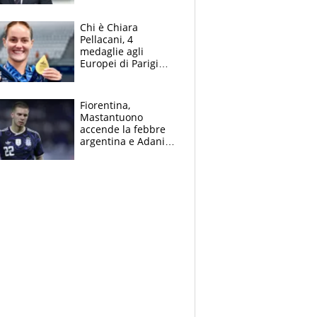
figlio Daniele
Chi è Chiara
Pellacani, 4
medaglie agli
Europei di Parigi
2026, papà
Giampaolo
giornalista, mamma
Fiorentina,
insegnante e il
Mastantuono
fratello calciatore
accende la febbre
argentina e Adani
impazzisce. Ma
Antognoni ‘rovina la
festa’ a Commisso