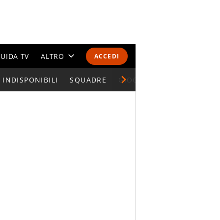
UIDA TV
ALTRO
ACCEDI
INDISPONIBILI
CALENDARI E CLASSIFICHE
SQUADRE
GIOCATORI SERIE A
ALTRI SPORT
MONDIALI 2026
OLIMPIADI
GOSSIP
LIFESTYLE