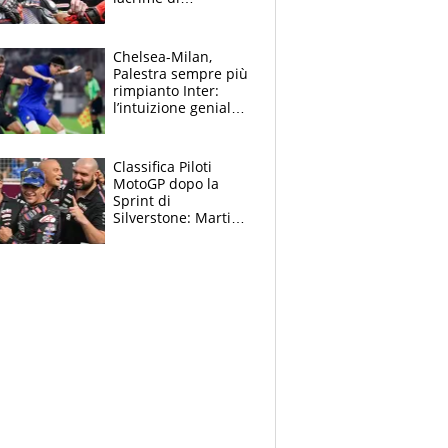
Bezzecchi: "Ho dato
tutto, spero di finire
la gara domani"
Chelsea-Milan,
Palestra sempre più
rimpianto Inter:
l’intuizione geniale
di Alonso fa esultare
anche Mancini
Classifica Piloti
MotoGP dopo la
Sprint di
Silverstone: Martin
sempre più leader,
Bezzecchi supera
Marquez