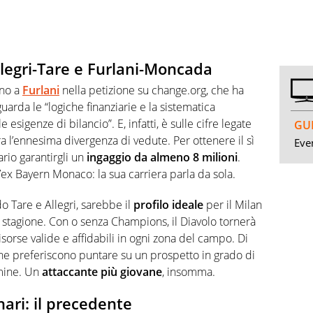
llegri-Tare e Furlani-Moncada
ono a
Furlani
nella petizione su change.org, che ha
guarda le “logiche finanziarie e la sistematica
 esigenze di bilancio”. E, infatti, è sulle cifre legate
GUI
ra l’ennesima divergenza di vedute. Per ottenere il sì
Even
rio garantirgli un
ingaggio da almeno 8 milioni
.
’ex Bayern Monaco: la sua carriera parla da sola.
 Tare e Allegri, sarebbe il
profilo ideale
per il Milan
a stagione. Con o senza Champions, il Diavolo tornerà
orse valide e affidabili in ogni zona del campo. Di
he preferiscono puntare su un prospetto in grado di
rmine. Un
attaccante più giovane
, insomma.
ri: il precedente