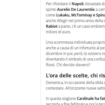
Per rifondare il
Napoli
, devastato d
spinto
Aurelio De Laurentiis
a camb
come
Lukaku, McTominay e Spin
anche Allegri nel primo anno della 
Rabiot
a parte, c’è un caso emblema
milioni di euro.
Una scommessa individuata proprio
anche a causa di un infortunio al p
dicembre in poi, però, lo svizzero n
diventando il simbolo di una confus
Rossi. Chi decide davvero?
L’ora delle scelte, chi ri
Domenica, in occasione della sfida c
contestare. All’orizzonte nuove sett
In questa stagione
Cardinale ha fatt
seconda a fine febbraio e poi la ter