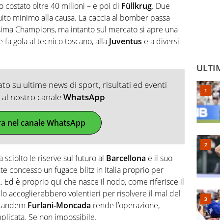
o costato oltre 40 milioni – e poi di
Füllkrug
. Due
buito minimo alla causa. La caccia al bomber passa
ssima Champions, ma intanto sul mercato si apre una
 fa gola al tecnico toscano, alla
Juventus
e a diversi
ULTI
o su ultime news di sport, risultati ed eventi
ti al nostro canale
WhatsApp
ra nel canale WhatsApp
a sciolto le riserve sul futuro al
Barcellona
e il suo
e concesso un fugace blitz in Italia proprio per
. Ed è proprio qui che nasce il nodo, come riferisce il
lo accoglierebbero volentieri per risolvere il mal del
l tandem
Furlani-Moncada
rende l’operazione,
licata. Se non impossibile.