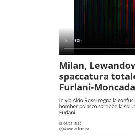
Milan, Lewandow
spaccatura totale
Furlani-Moncada, 
In via Aldo Rossi regna la confusi
bomber polacco sarebbe la soluzio
Furlani
08/05/26 15:30
4 min di lettura