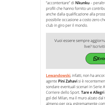
“accontentare” di
Nkunku
– peraltr
profili che hanno fornito un contri
anche dalla qualificazione alla pro
possibile occasione a costo zero che
club in giro per il mondo.
Vuoi essere sempre aggiornat
live? Iscrivi
Ent
Lewandowski
, infatti, non ha ancor
agente
Pini Zahavi
si è recentement
sondare eventuali scenari in Serie A
Corriere dello Sport.
Tare e Allegri
gol del Milan, ma il muro alzato da
almeno per ora, estremamente comp