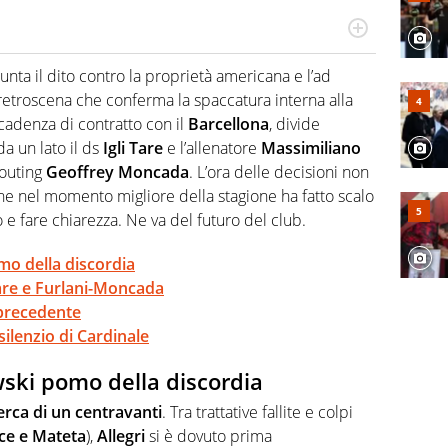
po per vivere ogni evento in tutte le sue sfaccettature.
 e per la sfera di cuoio. Il pallone è una cosa serissima,
nta il dito contro la proprietà americana e l’ad
etroscena che conferma la spaccatura interna alla
scadenza di contratto con il
Barcellona
, divide
 da un lato il ds
Igli Tare
e l’allenatore
Massimiliano
scouting
Geoffrey Moncada
. L’ora delle decisioni non
che nel momento migliore della stagione ha fatto scalo
 e fare chiarezza. Ne va del futuro del club.
o della discordia
Tare e Furlani-Moncada
 precedente
l silenzio di Cardinale
ki pomo della discordia
erca di un centravanti
. Tra trattative fallite e colpi
ce e Mateta
),
Allegri
si è dovuto prima