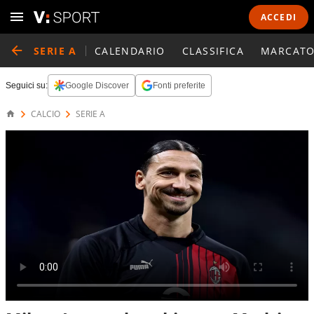
ACCEDI
SERIE A
CALENDARIO
CLASSIFICA
MARCATO
Seguici su:
Google Discover
Fonti preferite
CALCIO
SERIE A