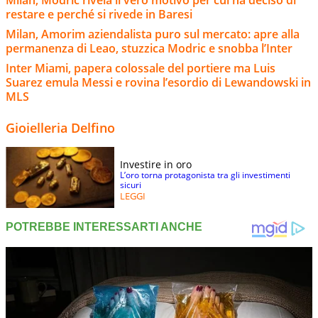
Milan, Modric rivela il vero motivo per cui ha deciso di
restare e perché si rivede in Baresi
Milan, Amorim aziendalista puro sul mercato: apre alla
permanenza di Leao, stuzzica Modric e snobba l’Inter
Inter Miami, papera colossale del portiere ma Luis
Suarez emula Messi e rovina l’esordio di Lewandowski in
MLS
Gioielleria Delfino
Investire in oro
L’oro torna protagonista tra gli investimenti
sicuri
LEGGI