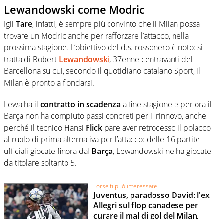
Lewandowski come Modric
Igli
Tare
, infatti, è sempre più convinto che il Milan possa
trovare un Modric anche per rafforzare l’attacco, nella
prossima stagione. L’obiettivo del d.s. rossonero è noto: si
tratta di Robert
Lewandowski
, 37enne centravanti del
Barcellona su cui, secondo il quotidiano catalano Sport, il
Milan è pronto a fiondarsi.
Lewa ha il
contratto in scadenza
a fine stagione e per ora il
Barça non ha compiuto passi concreti per il rinnovo, anche
perché il tecnico Hansi
Flick
pare aver retrocesso il polacco
al ruolo di prima alternativa per l’attacco: delle 16 partite
ufficiali giocate finora dal
Barça
, Lewandowski ne ha giocate
da titolare soltanto 5.
Forse ti può interessare
Juventus, paradosso David: l'ex
Allegri sul flop canadese per
curare il mal di gol del Milan,