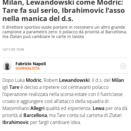
Milan, Lewandowski come Modric:
Tare fa sul serio, Ibrahimovic l’asso
nella manica del d.s.
Il direttore sportivo vuole portare in rossonero un altro grande
campione a parametro zero: il polacco dà priorità al Barcellona,
ma Zlatan può cambiare le carte in tavola
12/11/25 15:06
Fabrizio Napoli
GIORNALISTA
Giornalista professionista, per Virgilio Sport segue anche
il calcio ma è con la pallanuoto che esalta competenze e
Dopo Luka
Modric
, Robert
Lewandowski
: il d.s. del
Milan
passioni. Cura la comunicazione di HaBaWaBa, il più
Igli
Tare
è deciso a ripetere col centravanti polacco
grande festival di waterpolo per bambini al mondo
l’operazione realizzata nella scorsa estate con il fuoriclasse
croato e aggiungere così all’attacco della squadra di
Massimiliano
Allegri
qualità ed esperienza.
Lewa
per ora dà
priorità al
Barcellona
, ma Tare conta sul carisma di Zlatan
Ibrahimovic
per fargli cambiare idea.