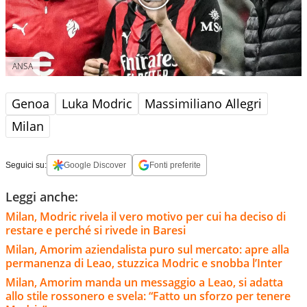
ANSA
Genoa
Luka Modric
Massimiliano Allegri
Milan
Seguici su:
Google Discover
Fonti preferite
Leggi anche:
Milan, Modric rivela il vero motivo per cui ha deciso di
restare e perché si rivede in Baresi
Milan, Amorim aziendalista puro sul mercato: apre alla
permanenza di Leao, stuzzica Modric e snobba l’Inter
Milan, Amorim manda un messaggio a Leao, si adatta
allo stile rossonero e svela: “Fatto un sforzo per tenere