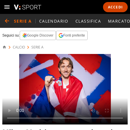
ACCEDI
SERIE A
CALENDARIO
CLASSIFICA
MARCATO
Seguici su:
Google Discover
Fonti preferite
CALCIO
SERIE A