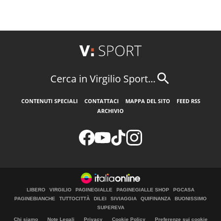
Cerca in Virgilio Sport...
CONTENUTI SPECIALI
CONTATTACI
MAPPA DEL SITO
FEED RSS
ARCHIVIO
LIBERO
VIRGILIO
PAGINEGIALLE
PAGINEGIALLE SHOP
PGCASA
PAGINEBIANCHE
TUTTOCITTÀ
DILEI
SIVIAGGIA
QUIFINANZA
BUONISSIMO
SUPEREVA
Chi siamo
Note Legali
Privacy
Cookie Policy
Preferenze sui cookie