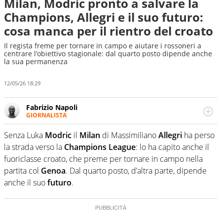
Milan, Modric pronto a salvare la
Champions, Allegri e il suo futuro:
cosa manca per il rientro del croato
Il regista freme per tornare in campo e aiutare i rossoneri a
centrare l’obiettivo stagionale: dal quarto posto dipende anche
la sua permanenza
12/05/26 18:29
Fabrizio Napoli
GIORNALISTA
Giornalista professionista, per Virgilio Sport segue anche
il calcio ma è con la pallanuoto che esalta competenze e
Senza Luka
Modric
il
Milan
di Massimiliano
Allegri
ha perso
passioni. Cura la comunicazione di HaBaWaBa, il più
la strada verso la
Champions
League
: lo ha capito anche il
grande festival di waterpolo per bambini al mondo
fuoriclasse croato, che preme per tornare in campo nella
partita col
Genoa
. Dal quarto posto, d’altra parte, dipende
anche il suo
futuro
.