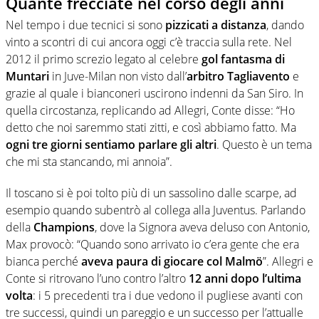
Quante frecciate nel corso degli anni
Nel tempo i due tecnici si sono
pizzicati a distanza
, dando
vinto a scontri di cui ancora oggi c’è traccia sulla rete. Nel
2012 il primo screzio legato al celebre
gol fantasma di
Muntari
in Juve-Milan non visto dall’
arbitro Tagliavento
e
grazie al quale i bianconeri uscirono indenni da San Siro. In
quella circostanza, replicando ad Allegri, Conte disse: “Ho
detto che noi saremmo stati zitti, e così abbiamo fatto. Ma
ogni tre giorni sentiamo parlare gli altri
. Questo è un tema
che mi sta stancando, mi annoia”.
Il toscano si è poi tolto più di un sassolino dalle scarpe, ad
esempio quando subentrò al collega alla Juventus. Parlando
della
Champions
, dove la Signora aveva deluso con Antonio,
Max provocò: “Quando sono arrivato io c’era gente che era
bianca perché
aveva paura di giocare col Malmö
”. Allegri e
Conte si ritrovano l’uno contro l’altro
12 anni dopo l’ultima
volta
: i 5 precedenti tra i due vedono il pugliese avanti con
tre successi, quindi un pareggio e un successo per l’attualle