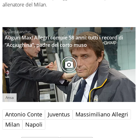
allenatore del Milan.
Auguri Max! Allegri compie 58 anni: tutti i record di
“Acciughina”, padre del corto muso
Ansa
Antonio Conte
Juventus
Massimiliano Allegri
Milan
Napoli