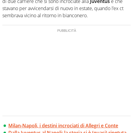
di due carriere che si sono incrociate alla
Juventus
e che
stavano per avvicendarsi di nuovo in estate, quando l’ex ct
sembrava vicino al ritorno in bianconero.
Milan-Napoli, i destini incrociati di Allegri e Conte
Dalla Juventus al Napoli: la storia si è (quasi) ripetuta