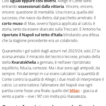
Così
uguali eppure così diversi
. Allegri e Conte sono
entrambi
ossessionati dalla vittoria
. Vincere, vincere,
vincere: questione di mentalità. Una ricerca, quella del
successo, che nasce da dietro, dal pacchetto arretrato. Il
corto muso
di Max, ovvero l’ippica applicata al calcio, è
storia, tanto da essere sbarcato sulla Treccani. E Antonio ha
riportato il Napoli sul tetto d’Italia
blindando una difesa
che la stagione precedente era un colabrodo.
Quarantotto i gol subiti dagli azzurri nel 2023/24, solo 27 la
scorsa annata: il miracolo del tecnico leccese, privato della
stella
Kvaratskhelia
a gennaio, è nell’aver ripristinato
equilibrio, fiducia, certezze. Ma i due sono agli antipodi, da
sempre. Fin dai tempi in cui erano calciatori: la quantità di
Conte contro la qualità di Allegri, i due modi di interpretare il
calcio. Lo sono tuttora: l’allenatore del Napoli vive ogni
partita come fosse una finale, quello del
Milan
– giacca al
vento a parte – vive i 90′ con molta più rilassatezza.