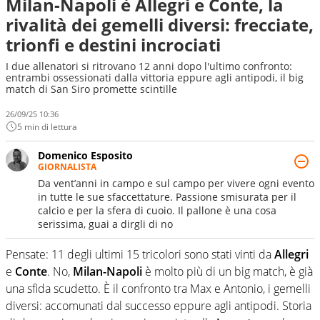
Milan-Napoli è Allegri e Conte, la
rivalità dei gemelli diversi: frecciate,
trionfi e destini incrociati
I due allenatori si ritrovano 12 anni dopo l'ultimo confronto:
entrambi ossessionati dalla vittoria eppure agli antipodi, il big
match di San Siro promette scintille
26/09/25 10:36
5 min di lettura
Domenico Esposito
GIORNALISTA
Da vent’anni in campo e sul campo per vivere ogni evento
in tutte le sue sfaccettature. Passione smisurata per il
calcio e per la sfera di cuoio. Il pallone è una cosa
serissima, guai a dirgli di no
Pensate: 11 degli ultimi 15 tricolori sono stati vinti da
Allegri
e
Conte
. No,
Milan-Napoli
è molto più di un big match, è già
una sfida scudetto. È il confronto tra Max e Antonio, i gemelli
diversi: accomunati dal successo eppure agli antipodi. Storia