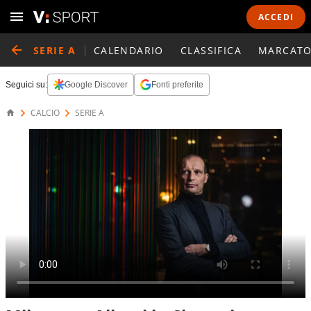
ACCEDI
SERIE A
CALENDARIO
CLASSIFICA
MARCATO
Seguici su:
Google Discover
Fonti preferite
CALCIO
SERIE A