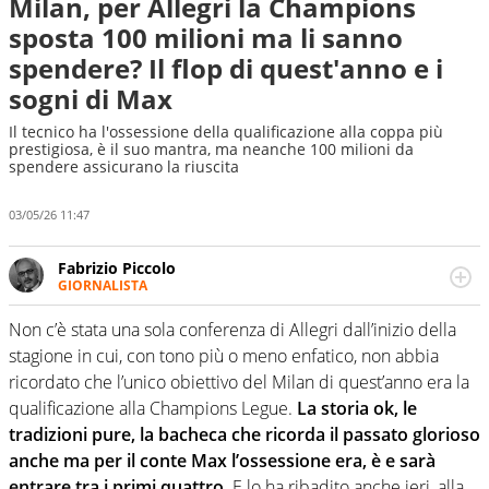
Milan, per Allegri la Champions
sposta 100 milioni ma li sanno
spendere? Il flop di quest'anno e i
sogni di Max
Il tecnico ha l'ossessione della qualificazione alla coppa più
prestigiosa, è il suo mantra, ma neanche 100 milioni da
spendere assicurano la riuscita
03/05/26 11:47
Fabrizio Piccolo
GIORNALISTA
Nella sua carriera ha seguito numerose manifestazioni
sportive e collaborato con agenzie e testate. Esperienza,
Non c’è stata una sola conferenza di Allegri dall’inizio della
competenza, conoscenza e memoria storica. Si occupa
stagione in cui, con tono più o meno enfatico, non abbia
prevalentemente di calcio
ricordato che l’unico obiettivo del Milan di quest’anno era la
qualificazione alla Champions Legue.
La storia ok, le
tradizioni pure, la bacheca che ricorda il passato glorioso
anche ma per il conte Max l’ossessione era, è e sarà
entrare tra i primi quattro.
E lo ha ribadito anche ieri, alla