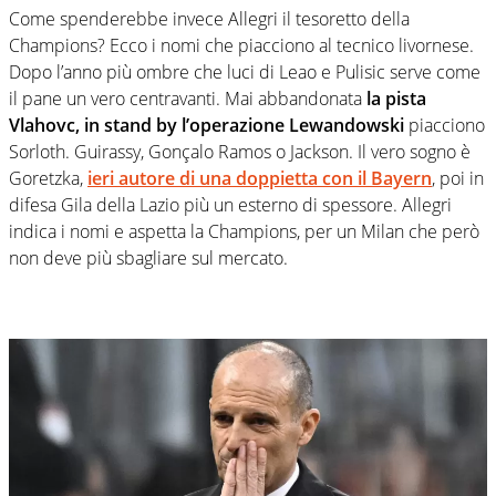
Come spenderebbe invece Allegri il tesoretto della
Champions? Ecco i nomi che piacciono al tecnico livornese.
Dopo l’anno più ombre che luci di Leao e Pulisic serve come
il pane un vero centravanti. Mai abbandonata
la pista
Vlahovc, in stand by l’operazione Lewandowski
piacciono
Sorloth. Guirassy, Gonçalo Ramos o Jackson. Il vero sogno è
Goretzka,
ieri autore di una doppietta con il Bayern
, poi in
difesa Gila della Lazio più un esterno di spessore. Allegri
indica i nomi e aspetta la Champions, per un Milan che però
non deve più sbagliare sul mercato.