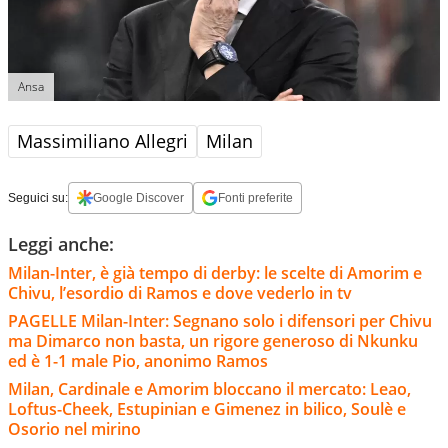
Ansa
Massimiliano Allegri
Milan
Seguici su:
Google Discover
Fonti preferite
Leggi anche:
Milan-Inter, è già tempo di derby: le scelte di Amorim e
Chivu, l’esordio di Ramos e dove vederlo in tv
PAGELLE Milan-Inter: Segnano solo i difensori per Chivu
ma Dimarco non basta, un rigore generoso di Nkunku
ed è 1-1 male Pio, anonimo Ramos
Milan, Cardinale e Amorim bloccano il mercato: Leao,
Loftus-Cheek, Estupinian e Gimenez in bilico, Soulè e
Osorio nel mirino