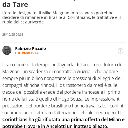
da Tare
L'erede designato di Mike Maignan in rossonero potrebbe
decidere di rimanere in Brasile al Corinthians, le trattative e il
ruolo del ct auriverde
25/12/25 09:33
Fabrizio Piccolo
GIORNALISTA
Nella sua carriera ha seguito numerose manifestazioni
sportive e collaborato con agenzie e testate. Esperienza,
Il suo nome è da tempo nell’agenda di Tare: con il futuro di
competenza, conoscenza e memoria storica. Si occupa
Maignan – in scadenza di contratto a giugno – che appare
prevalentemente di calcio
sempre più in bilico nonostante le pressioni di Allegri e dei
compagni affinchè rinnovi, il ds rossonero da mesi è sulle
tracce del possibile erede del portiere francese e il primo
nome della lista è quello di Hugo Souza. Le impressionanti
prestazioni del portiere brasiliano hanno travalicato i confini
sudamericani e catturato l’attenzione del calcio europeo.
Il
Corinthians ha già rifiutato una prima offerta del Milan e
potrebbe trovare in Ancelotti un inatteso alleato.