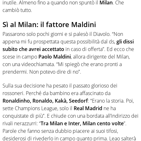
inutile. Almeno fino a quando non spuntò il
Milan
. Che
cambiò tutto.
Sì al Milan: il fattore Maldini
Passarono solo pochi giorni e si palesò il Diavolo. “Non
appena mi fu prospettata questa possibilità dal ds,
gli dissi
subito che avrei accettato
in caso di offerta”. Ed ecco che
scese in campo
Paolo Maldini
, allora dirigente del Milan,
con una videochiamata. “Mi spiegò che erano pronti a
prendermi. Non potevo dire di no”.
Sulla sua decisione ha pesato il passato glorioso dei
rossoneri. Perché da bambino era affascinato da
Ronaldinho, Ronaldo, Kakà, Seedorf
: “Erano la storia. Poi,
sette Champions League, solo il
Real Madrid
ne ha
conquistate di più”. E chiude con una bordata all’indirizzo dei
rivali nerazzurri: “
Tra Milan e Inter, Milan cento volte
”.
Parole che fanno senza dubbio piacere ai suoi tifosi,
desiderosi di rivederlo in campo quanto prima. Leao salterà