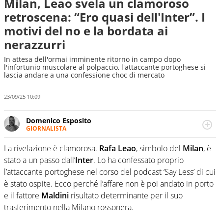
Milan, Leao svela un clamoroso
retroscena: “Ero quasi dell'Inter”. I
motivi del no e la bordata ai
nerazzurri
In attesa dell'ormai imminente ritorno in campo dopo
l'infortunio muscolare al polpaccio, l'attaccante portoghese si
lascia andare a una confessione choc di mercato
23/09/25 10:09
Domenico Esposito
GIORNALISTA
Da vent’anni in campo e sul campo per vivere ogni evento
in tutte le sue sfaccettature. Passione smisurata per il
La rivelazione è clamorosa.
Rafa Leao
, simbolo del
Milan
, è
calcio e per la sfera di cuoio. Il pallone è una cosa
stato a un passo dall’
Inter
. Lo ha confessato proprio
serissima, guai a dirgli di no
l’attaccante portoghese nel corso del podcast ‘Say Less’ di cui
è stato ospite. Ecco perché l’affare non è poi andato in porto
e il fattore
Maldini
risultato determinante per il suo
trasferimento nella Milano rossonera.