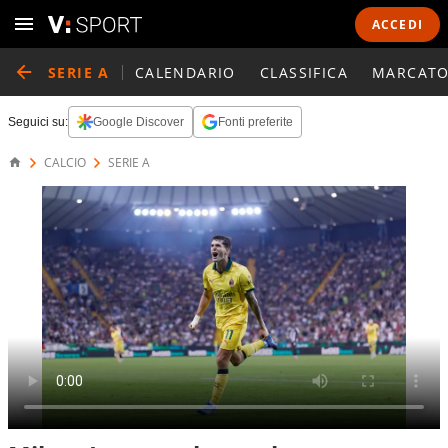
ACCEDI
SERIE A
CALENDARIO
CLASSIFICA
MARCATO
Seguici su:
Google Discover
Fonti preferite
CALCIO
SERIE A