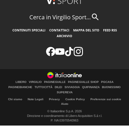
Cerca in Virgilio Sport...
CONTENUTI SPECIALI
CONTATTACI
MAPPA DEL SITO
FEED RSS
ARCHIVIO
LIBERO
VIRGILIO
PAGINEGIALLE
PAGINEGIALLE SHOP
PGCASA
PAGINEBIANCHE
TUTTOCITTÀ
DILEI
SIVIAGGIA
QUIFINANZA
BUONISSIMO
SUPEREVA
Chi siamo
Note Legali
Privacy
Cookie Policy
Preferenze sui cookie
Aiuto
© Italiaonline S.p.A. 2026
Direzione e coordinamento di Libero Acquisition S.á r.l.
P. IVA 03970540963