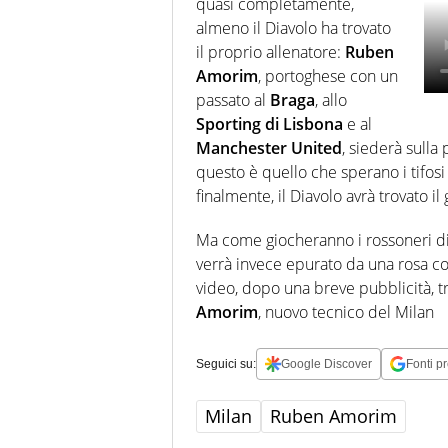
quasi completamente,
pellicole di Quentin
almeno il Diavolo ha trovato
Tarantino. Nel tempo
il proprio allenatore:
Ruben
libero mi fingo
Amorim
musicista.
, portoghese con un
passato al
Braga
, allo
Sporting di Lisbona
e al
Manchester United
, siederà sulla
questo è quello che sperano i tifosi
finalmente, il Diavolo avrà trovato il
Ma come giocheranno i rossoneri di
verrà invece epurato da una rosa co
video, dopo una breve pubblicità, tr
Amorim
, nuovo tecnico del Milan
Seguici su:
Google Discover
Fonti pr
Milan
Ruben Amorim