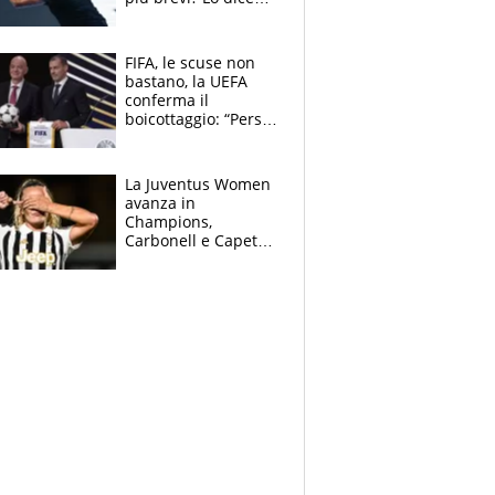
solo perché sta
invecchiando..."
FIFA, le scuse non
bastano, la UEFA
conferma il
boicottaggio: “Persa
la fiducia in
Infantino”. La
rivelazione sulla
La Juventus Women
Superlega
avanza in
Champions,
Carbonell e Capeta
stendono il
Torreense