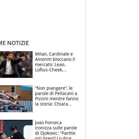
ME NOTIZIE
Milan, Cardinale e
Amorim bloccano il
mercato: Leao,
Loftus-Cheek,
Estupinian e
Gimenez in bilico,
Soulè e Osorio nel
“Non piangere”, le
mirino
parole di Pellacani a
Pizzini mentre fanno
la storia: Chiara
batte anche il
record di Ceccon
Joao Fonseca
ironizza sulle parole
di Djokovic: "Partite
più brevi? Lo dice