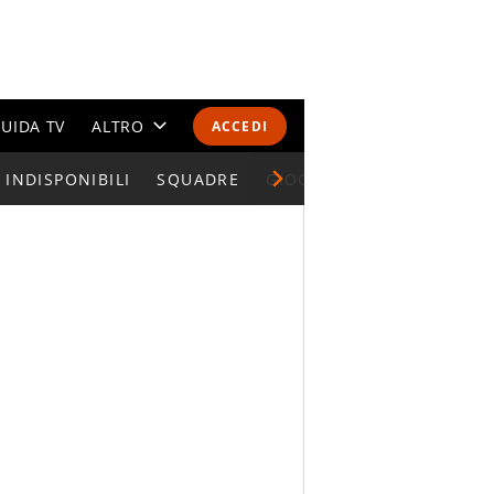
UIDA TV
ALTRO
ACCEDI
INDISPONIBILI
CALENDARI E CLASSIFICHE
SQUADRE
GIOCATORI SERIE A
ALTRI SPORT
MONDIALI 2026
OLIMPIADI
GOSSIP
LIFESTYLE