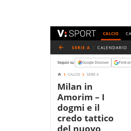
CALCIO
C
SERIE A
CALENDARIO
Seguici su:
Google Discover
Fonti pr
CALCIO
SERIE A
Milan in
Amorim – I
dogmi e il
credo tattico
del nuovo