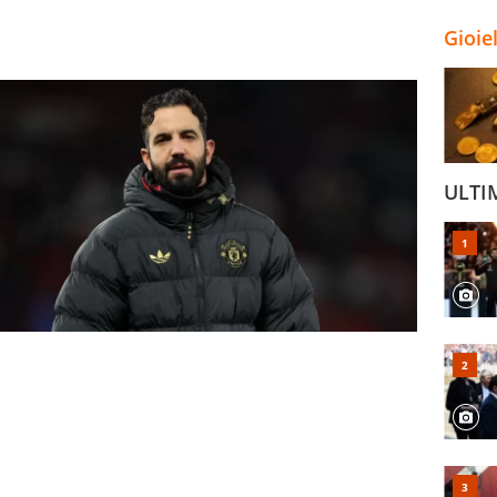
Gioie
ULTI