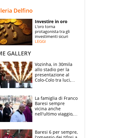
STORIE
lleria Delfino
SPECIALI
Investire in oro
L’oro torna
ESPERTI
protagonista tra gli
investimenti sicuri
LEGGI
CONTATTI
ME GALLERY
Vozinha, in 30mila
allo stadio per la
presentazione al
Colo-Colo tra luci,
spettacolo, elicotteri
e paracadutisti
La famiglia di Franco
Baresi sempre
vicina anche
nell'ultimo viaggio,
la moglie Maura, i
figli e i suoi cari
circondati
Baresi 6 per sempre,
dall'affetto dei tifosi
l'omaggio dei tifosi a