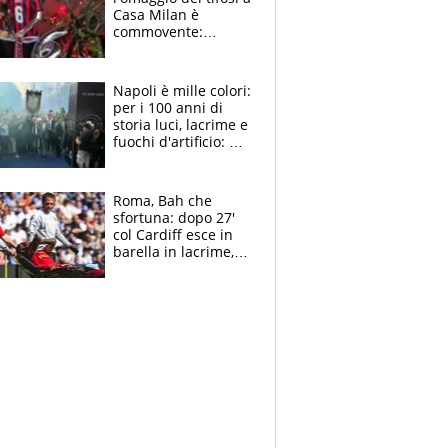
Casa Milan è
commovente:
maglie, bandiere,
sciarpe, lacrime e
bigliettini
Napoli è mille colori:
per i 100 anni di
storia luci, lacrime e
fuochi d'artificio: De
Laurentiis salta al
coro anti-Juve
Roma, Bah che
sfortuna: dopo 27'
col Cardiff esce in
barella in lacrime,
Dybala rigore da
schiaffi, i giallorossi
prendono 3 gol in
45'