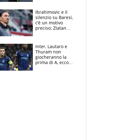
nero per gli arbitri
Ibrahimovic e il
silenzio su Baresi,
c’è un motivo
preciso: Zlatan
segnato dalla
tragedia del fratello
e dalla morte di
Inter, Lautaro e
Raiola
Thuram non
giocheranno la
prima di A, ecco
perchè. Tutto sulle
spalle di Pio
Esposito ma la
garanzia è Stankovic