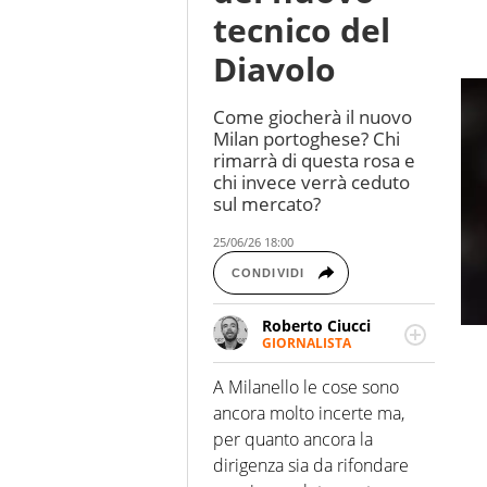
tecnico del
Diavolo
Come giocherà il nuovo
Milan portoghese? Chi
rimarrà di questa rosa e
chi invece verrà ceduto
sul mercato?
25/06/26 18:00
CONDIVIDI
Roberto Ciucci
GIORNALISTA
Appassionato di sport,
soprattutto calcio,
A Milanello le cose sono
basket e motociclismo,
ancora molto incerte ma,
divoro film come
per quanto ancora la
fossero noccioline. Ho
dirigenza sia da rifondare
una assolutamente
sana ossessione per le