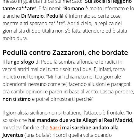
messo in guardia i tifosi sul mercato: “
Sui social si leggono
tante ca**ate
”. E fai nomi: “
Romano
è molto informato e lo
è anche
Di Marzio
.
Pedullà
è informato su certe cose,
mentre altri sparano ca**te”. Apriti cielo, la replica del
giornalista di Sportitalia non s’è fatta attendere ed è stata
molto dura.
Pedullà contro Zazzaroni, che bordate
Il
lungo sfogo
di Pedullà sembra affondare le radici in
vecchi attriti mai del tutto risolti tra i due. E, infatti, torna
indietro nel tempo: “Mi hai richiamato nel tuo giornale
dicendomi ‘nessuno come te’, facendo allusioni e paragoni:
ora cambi opinioni e pareri in base al vento. Lascia perdere,
non ti stimo
e potrei dimostrarti perché”.
Il giornalista siciliano non si trattiene, l’attacco è frontale: “Io
so solo che
hai mandato due volte Allegri al Real Madrid
,
mi volevi far dire che
Sarri
mai sarebbe andato alla
Juventus
(‘una bufala’: ricordi quella volta quando