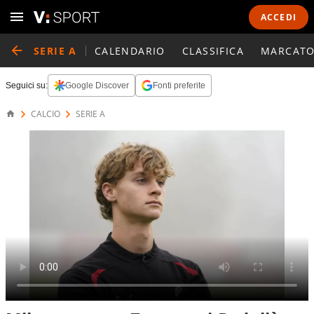
ACCEDI
SERIE A
CALENDARIO
CLASSIFICA
MARCATO
Seguici su:
Google Discover
Fonti preferite
CALCIO
SERIE A