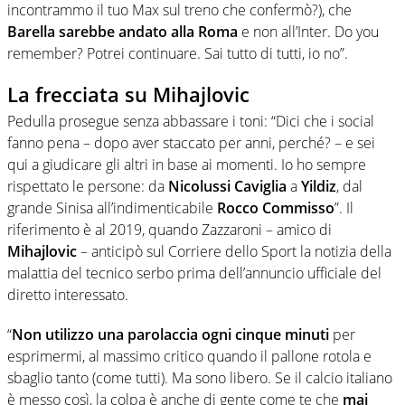
incontrammo il tuo Max sul treno che confermò?), che
Barella sarebbe andato alla Roma
e non all’Inter. Do you
remember? Potrei continuare. Sai tutto di tutti, io no”.
La frecciata su Mihajlovic
Pedulla prosegue senza abbassare i toni: “Dici che i social
fanno pena – dopo aver staccato per anni, perché? – e sei
qui a giudicare gli altri in base ai momenti. Io ho sempre
rispettato le persone: da
Nicolussi Caviglia
a
Yildiz
, dal
grande Sinisa all’indimenticabile
Rocco Commisso
”. Il
riferimento è al 2019, quando Zazzaroni – amico di
Mihajlovic
– anticipò sul Corriere dello Sport la notizia della
malattia del tecnico serbo prima dell’annuncio ufficiale del
diretto interessato.
“
Non utilizzo una parolaccia ogni cinque minuti
per
esprimermi, al massimo critico quando il pallone rotola e
sbaglio tanto (come tutti). Ma sono libero. Se il calcio italiano
è messo così, la colpa è anche di gente come te che
mai