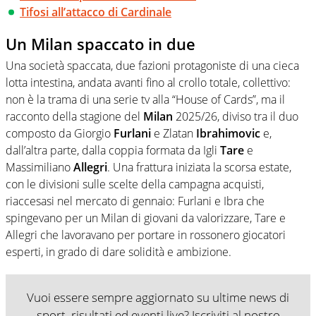
Tifosi all’attacco di Cardinale
Un Milan spaccato in due
Una società spaccata, due fazioni protagoniste di una cieca
lotta intestina, andata avanti fino al crollo totale, collettivo:
non è la trama di una serie tv alla “House of Cards”, ma il
racconto della stagione del
Milan
2025/26, diviso tra il duo
composto da Giorgio
Furlani
e Zlatan
Ibrahimovic
e,
dall’altra parte, dalla coppia formata da Igli
Tare
e
Massimiliano
Allegri
. Una frattura iniziata la scorsa estate,
con le divisioni sulle scelte della campagna acquisti,
riaccesasi nel mercato di gennaio: Furlani e Ibra che
spingevano per un Milan di giovani da valorizzare, Tare e
Allegri che lavoravano per portare in rossonero giocatori
esperti, in grado di dare solidità e ambizione.
Vuoi essere sempre aggiornato su ultime news di
sport, risultati ed eventi live? Iscriviti al nostro