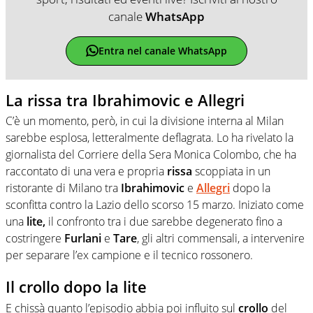
canale
WhatsApp
Entra nel canale WhatsApp
La rissa tra Ibrahimovic e Allegri
C’è un momento, però, in cui la divisione interna al Milan
sarebbe esplosa, letteralmente deflagrata. Lo ha rivelato la
giornalista del Corriere della Sera Monica Colombo, che ha
raccontato di una vera e propria
rissa
scoppiata in un
ristorante di Milano tra
Ibrahimovic
e
Allegri
dopo la
sconfitta contro la Lazio dello scorso 15 marzo. Iniziato come
una
lite,
il confronto tra i due sarebbe degenerato fino a
costringere
Furlani
e
Tare
, gli altri commensali, a intervenire
per separare l’ex campione e il tecnico rossonero.
Il crollo dopo la lite
E chissà quanto l’episodio abbia poi influito sul
crollo
del