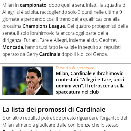
Milan in
campionato
: dopo quella sera, infatti, la squadra di
Allegri si è sciolta, raccogliendo solo 9 punti nelle ultime 9
giornate e perdendo così il treno della qualificazione alla
prossima
Champions
League
. Dei quattro protagonisti della
serata, il solo Ibrahimovic fa ancora oggi parte della
dirigenza: Furlani, Tare e Allegri, insieme al d.t. Geoffrey
Moncada
, hanno tutti fatto le valigie in seguito al repulisti
operato da Gerry
Cardinale
dopo il k.o. col Genoa.
Forse ti può interessare
Milan, Cardinale e Ibrahimovic
contestati: “Allegri e Tare, unici
uomini veri”. Il retroscena sulla
spaccatura nel club
La lista dei promossi di Cardinale
E un altro repulisti potrebbe presto riguardare l’organico del
Milan, almeno a giudicare dalle confidenze che lo stesso