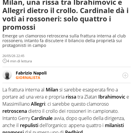
Milan, una rissa tra Ibrahimovic e
Allegri dietro il crollo. Cardinale dà i
voti ai rossoneri: solo quattro i
promossi
Emerge un clamoroso retroscena sulla frattura interna al club
rossonero, intanto fa discutere il bilancio della proprietà sui
protagonisti in campo
26/05/26 22:45
4 min di lettura
Fabrizio Napoli
GIORNALISTA
Giornalista professionista, per Virgilio Sport segue anche
il calcio ma è con la pallanuoto che esalta competenze e
La frattura interna al
Milan
si sarebbe esasperata fino a
passioni. Cura la comunicazione di HaBaWaBa, il più
portare ad una vera e propria
rissa
tra Zlatan
Ibrahimovic
e
grande festival di waterpolo per bambini al mondo
Massimiliano
Allegri
: ci sarebbe questo clamoroso
retroscena
dietro il crollo dei rossoneri in campionato.
Intanto Gerry
Cardinale
avvia, dopo quello della dirigenza,
anche il
repulisti
dell’organico: appena quattro i
milanisti
promossi
dal numero uno di
Redbird
.