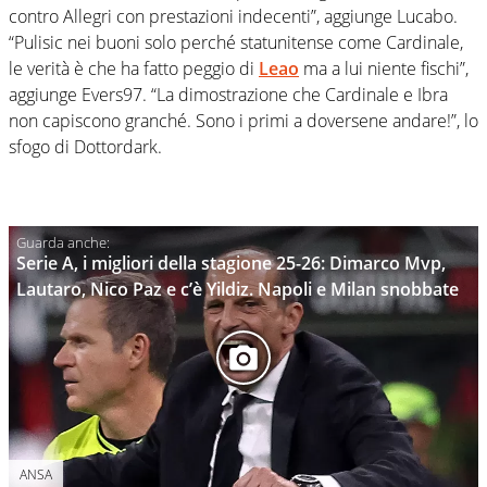
contro Allegri con prestazioni indecenti”, aggiunge Lucabo.
“Pulisic nei buoni solo perché statunitense come Cardinale,
le verità è che ha fatto peggio di
Leao
ma a lui niente fischi”,
aggiunge Evers97. “La dimostrazione che Cardinale e Ibra
non capiscono granché. Sono i primi a doversene andare!”, lo
sfogo di Dottordark.
Serie A, i migliori della stagione 25-26: Dimarco Mvp,
Lautaro, Nico Paz e c’è Yildiz. Napoli e Milan snobbate
ANSA