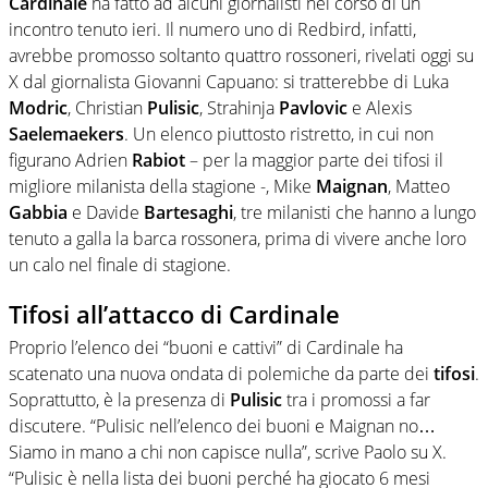
Cardinale
ha fatto ad alcuni giornalisti nel corso di un
incontro tenuto ieri. Il numero uno di Redbird, infatti,
avrebbe promosso soltanto quattro rossoneri, rivelati oggi su
X dal giornalista Giovanni Capuano: si tratterebbe di Luka
Modric
, Christian
Pulisic
, Strahinja
Pavlovic
e Alexis
Saelemaekers
. Un elenco piuttosto ristretto, in cui non
figurano Adrien
Rabiot
– per la maggior parte dei tifosi il
migliore milanista della stagione -, Mike
Maignan
, Matteo
Gabbia
e Davide
Bartesaghi
, tre milanisti che hanno a lungo
tenuto a galla la barca rossonera, prima di vivere anche loro
un calo nel finale di stagione.
Tifosi all’attacco di Cardinale
Proprio l’elenco dei “buoni e cattivi” di Cardinale ha
scatenato una nuova ondata di polemiche da parte dei
tifosi
.
Soprattutto, è la presenza di
Pulisic
tra i promossi a far
discutere. “Pulisic nell’elenco dei buoni e Maignan no…
Siamo in mano a chi non capisce nulla”, scrive Paolo su X.
“Pulisic è nella lista dei buoni perché ha giocato 6 mesi