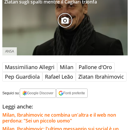
Zlatan sugli spalti mentre il Cagliari trionfa
ANSA
Massimiliano Allegri
Milan
Pallone d'Oro
Pep Guardiola
Rafael Leão
Zlatan Ibrahimovic
Seguici su:
Google Discover
Fonti preferite
Leggi anche:
Milan, Ibrahimovic ne combina un'altra e il web non
perdona: "Sei un piccolo uomo"
Milan, Ibrahimovic: l'ultimo messaggio sui social è un