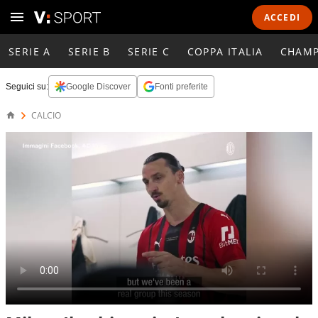
ACCEDI
SERIE A
SERIE B
SERIE C
COPPA ITALIA
CHAMP
Seguici su:
Google Discover
Fonti preferite
CALCIO