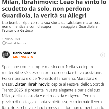
Milan, Ibrahimovic: Leao ha vinto lo
scudetto da solo, non perdono
Guardiola, la verità su Allegri
L'ex bomber ripercorre la sua storia da calciatore ma ancora
non dimentica alcuni dissapori. Il messaggio a Guardiola e
l'augurio a Gattuso
11/10/25 16:24
6 min di lettura
Dario Santoro
GIORNALISTA
Scrive, commenta, racconta lo sport in tutte le
sfaccettature. Tocca l'apice quando ha modo di
Spaccone come sempre ma sincero. Nella sua top tre
concentrarsi sulle interviste ai grandi protagonisti
metterebbe sé stesso in prima, seconda e terza posizione.
Poi ci ripensa e dice “Ronaldo il fenomeno, Maradona e
Messi”.
Zlatan Ibrahimovic
, ospite al Festival dello Sport di
Trento 2025, si presenta in veste elegante e parla del suo
Milan, della sua storia e del ruolo da dirigente. Con un
pizzico di nostalgia e tanta schiettezza, ecco tornato il vero
Ibra: ride, scherza e lancia messaggi duri non dimenticando