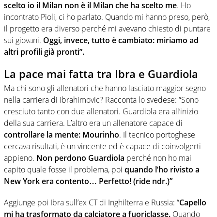
scelto io il Milan non è il Milan che ha scelto me
. Ho
incontrato Pioli, ci ho parlato. Quando mi hanno preso, però,
il progetto era diverso perché mi avevano chiesto di puntare
sui giovani.
Oggi, invece, tutto è cambiato: miriamo ad
altri profili già pronti”.
La pace mai fatta tra Ibra e Guardiola
Ma chi sono gli allenatori che hanno lasciato maggior segno
nella carriera di Ibrahimovic? Racconta lo svedese: “Sono
cresciuto tanto con due allenatori. Guardiola era all’inizio
della sua carriera. L’altro era un allenatore capace di
controllare la mente: Mourinho
. Il tecnico portoghese
cercava risultati, è un vincente ed è capace di coinvolgerti
appieno.
Non perdono Guardiola
perché non ho mai
capito quale fosse il problema, poi
quando l’ho rivisto a
New York era contento… Perfetto! (ride ndr.)”
Aggiunge poi Ibra sull’ex CT di Inghilterra e Russia: “
Capello
mi ha trasformato da calciatore a fuoriclasse.
Quando