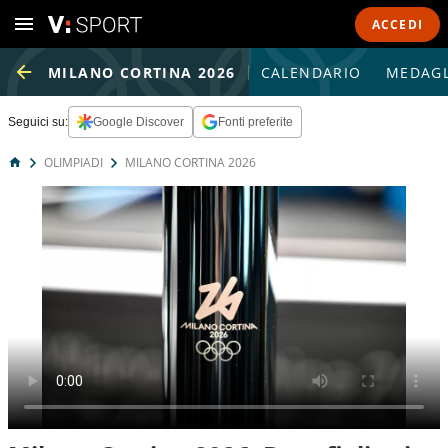
ACCEDI
MILANO CORTINA 2026
CALENDARIO
MEDAGL
Seguici su:
Google Discover
Fonti preferite
OLIMPIADI
MILANO CORTINA 2026