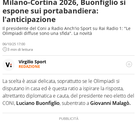
Milano-Cortina 2026, Buonfiglio si
espone sui portabandiera:
l'anticipazione
Il presidente del Coni a Radio Anch'io Sport su Rai Radio 1: "Le
Olimpiadi diffuse sono una sfida". La novità
06/10/25 17:00
3 min di lettura
Virgilio Sport
REDAZIONE
Da oltre 20 anni informa in modo obiettivo e
appassionato su tutto il mondo dello sport. Calcio,
La scelta è assai delicata, soprattutto se le Olimpiadi si
calciomercato, F1, Motomondiale ma anche tennis,
disputano in casa ed è questa ratio a ispirare la risposta,
volley, basket: su Virgilio Sport i tifosi e gli appassionati
sanno che troveranno sempre copertura completa e
altrettanto diplomatica e cauta, del presidente neo eletto del
zero faziosità. La squadra di Virgilio Sport è formata da
CONI,
Luciano Buonfiglio
, subentrato a
Giovanni Malagò.
giornalisti ed esperti di sport abili sia nel gioco di
rimessa quando intercettano le notizie e le rilanciano
verso la rete, sia nella costruzione dal basso quando
creano contenuti 100% originali ed esclusivi.