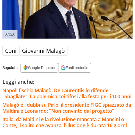
ANSA
Coni
Giovanni Malagò
Seguici su:
Google Discover
Fonti preferite
Leggi anche:
Napoli fischia Malagò, De Laurentiis lo difende:
"Sbagliate". La polemica coi tifosi alla festa per i 100 anni
Malagò e i dubbi su Pirlo, il presidente FIGC spiazzato da
Maldini e Leonardo: "Non convinto dal progetto"
Italia, da Maldini e la rivoluzione mancata a Mancini o
Conte, il solito che avanza: l'illusione è durata 16 giorni