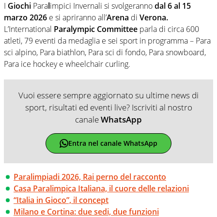
I
Giochi
Para
l
impici Invernali si svolgeranno
dal 6 al 15
marzo 2026
e si apriranno all’
Arena
di
Verona.
L’International
Paralympic Committee
parla di circa 600
atleti, 79 eventi da medaglia e sei sport in programma – Para
sci alpino, Para biathlon, Para sci di fondo, Para snowboard,
Para ice hockey e wheelchair curling.
Vuoi essere sempre aggiornato su ultime news di
sport, risultati ed eventi live? Iscriviti al nostro
canale
WhatsApp
Entra nel canale WhatsApp
Paralimpiadi 2026, Rai perno del racconto
Casa Paralimpica Italiana, il cuore delle relazioni
“Italia in Gioco”, il concept
Milano e Cortina: due sedi, due funzioni