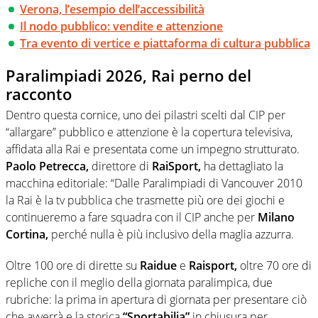
Verona, l’esempio dell’accessibilità
Il nodo pubblico: vendite e attenzione
Tra evento di vertice e piattaforma di cultura pubblica
Paralimpiadi 2026, Rai perno del
racconto
Dentro questa cornice, uno dei pilastri scelti dal CIP per
“allargare” pubblico e attenzione è la copertura televisiva,
affidata alla Rai e presentata come un impegno strutturato.
Paolo Petrecca,
direttore di
RaiSport,
ha dettagliato la
macchina editoriale: “Dalle Paralimpiadi di Vancouver 2010
la Rai è la tv pubblica che trasmette più ore dei giochi e
continueremo a fare squadra con il CIP anche per
Milano
Cortina,
perché nulla è più inclusivo della maglia azzurra.
Oltre 100 ore di dirette su
Raidue
e
Raisport,
oltre 70 ore di
repliche con il meglio della giornata paralimpica, due
rubriche: la prima in apertura di giornata per presentare ciò
che avverrà e la storica
“Sportabilia”
in chiusura per