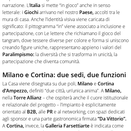
narrazione. L’
Italia
si mette “in gioco” anche in senso
letterale: i
Giochi
arrivano nel nostro
Paese,
accolti tra le
mura di casa. Anche l’identità visiva viene caricata di
significato: il pittogramma “in” viene associato a inclusione e
partecipazione, con Le lettere che richiamano il gioco del
tangram, dove tessere diverse per colore e forma si uniscono
creando figure uniche, rappresentano appieno i valori del
Paralimpismo:
la diversità che si trasforma in unicità, la
partecipazione che diventa comunità.
Milano e Cortina: due sedi, due funzioni
La Casa viene disegnata su due poli,
Milano
e
Cortina
d’Ampezzo,
definiti “due città, un’unica anima”. A
Milano,
nella
Torre Allianz
– che ospiterà anche il cuore istituzionale
e relazionale del progetto – l’impianto è esplicitamente
orientato al
B2B,
alle
PR
e al networking, con spazi dedicati
agli sponsor e una parte gastronomica firmata
“Da Vittorio”.
A
Cortina,
invece, la
Galleria Farsettiarte
è indicata come