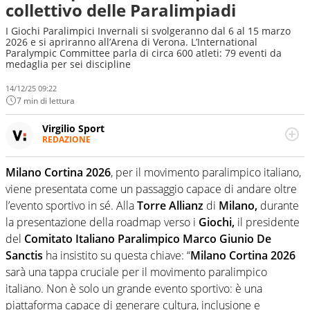
collettivo delle Paralimpiadi
I Giochi Paralimpici Invernali si svolgeranno dal 6 al 15 marzo
2026 e si apriranno all’Arena di Verona. L’International
Paralympic Committee parla di circa 600 atleti: 79 eventi da
medaglia per sei discipline
14/12/25 09:22
7 min di lettura
Virgilio Sport
REDAZIONE
Da oltre 20 anni informa in modo obiettivo e
appassionato su tutto il mondo dello sport. Calcio,
Milano Cortina 2026
, per il movimento paralimpico italiano,
calciomercato, F1, Motomondiale ma anche tennis,
viene presentata come un passaggio capace di andare oltre
volley, basket: su Virgilio Sport i tifosi e gli appassionati
sanno che troveranno sempre copertura completa e
l’evento sportivo in sé. Alla
Torre Allianz
di
Milano,
durante
zero faziosità. La squadra di Virgilio Sport è formata da
la presentazione della roadmap verso i
Giochi,
il presidente
giornalisti ed esperti di sport abili sia nel gioco di
del
Comitato Italiano Paralimpico Marco Giunio De
rimessa quando intercettano le notizie e le rilanciano
Sanctis
ha insistito su questa chiave: “
Milano Cortina 2026
verso la rete, sia nella costruzione dal basso quando
creano contenuti 100% originali ed esclusivi.
sarà una tappa cruciale per il movimento paralimpico
italiano. Non è solo un grande evento sportivo: è una
piattaforma capace di generare cultura, inclusione e