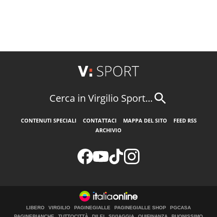
Cerca in Virgilio Sport...
CONTENUTI SPECIALI
CONTATTACI
MAPPA DEL SITO
FEED RSS
ARCHIVIO
LIBERO
VIRGILIO
PAGINEGIALLE
PAGINEGIALLE SHOP
PGCASA
PAGINEBIANCHE
TUTTOCITTÀ
DILEI
SIVIAGGIA
QUIFINANZA
BUONISSIMO