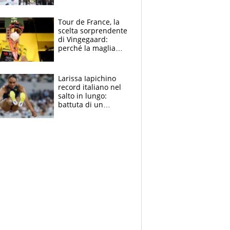
rito della Norvegia
di Haaland e
compagni
Tour de France, la
scelta sorprendente
di Vingegaard:
perché la maglia
gialla indossa la
mascherina, il
rischio da evitare
Larissa Iapichino
record italiano nel
salto in lungo:
battuta di un
centimetro mamma
Fiona May