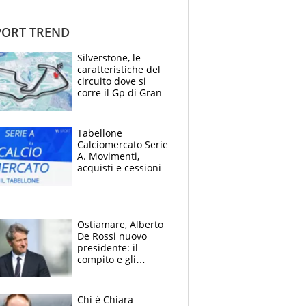
ORT TREND
Silverstone, le
caratteristiche del
circuito dove si
corre il Gp di Gran
Bretagna del
Motomondiale
Tabellone
Calciomercato Serie
A. Movimenti,
acquisti e cessioni:
estate 2026-27
Ostiamare, Alberto
De Rossi nuovo
presidente: il
compito e gli
obiettivi ricevuti dal
figlio Daniele
Chi è Chiara