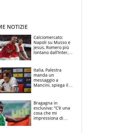
ME NOTIZIE
Calciomercato:
Napoli su Musso e
Jesus, Romero più
lontano dall’Inter,
delirio Mastantuono,
Juve su Trubin. Il
tabellone
Italia, Palestra
manda un
messaggio a
Mancini, spiega il
motivo del no
all’Inter e lancia
l'alleanza con
Bragagna in
Donnarumma
esclusiva: “C’è una
cosa che mi
impressiona di
Doualla. Jacobs?
Ecco come è rinato”.