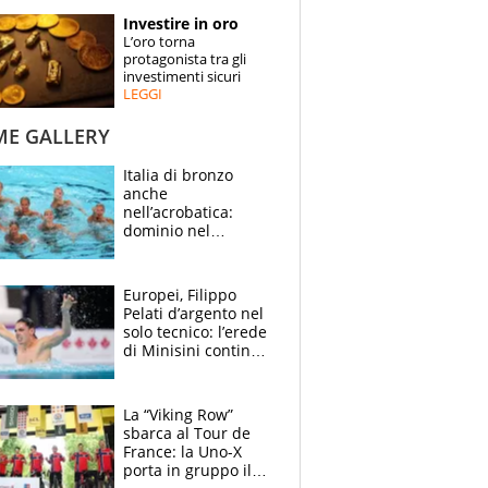
STORIE
Investire in oro
L’oro torna
SPECIALI
protagonista tra gli
investimenti sicuri
LEGGI
ESPERTI
ME GALLERY
CONTATTI
Italia di bronzo
anche
nell’acrobatica:
dominio nel
medagliere, ora
tocca a Ceccon, Curti
e compagni
Europei, Filippo
continuare
Pelati d’argento nel
solo tecnico: l’erede
di Minisini continua
a stupire, Los
Angeles è già nel
mirino
La “Viking Row”
sbarca al Tour de
France: la Uno-X
porta in gruppo il