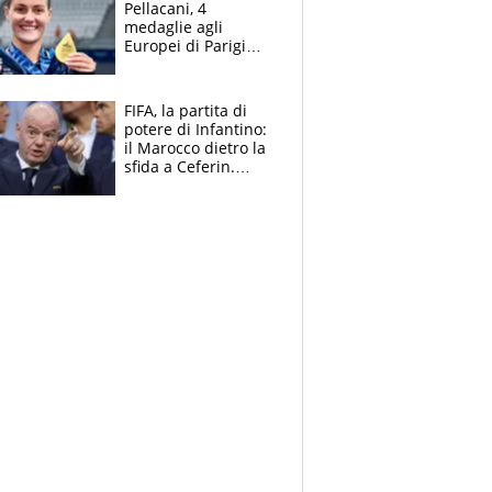
Pellacani, 4
medaglie agli
Europei di Parigi
2026, papà
Giampaolo
giornalista, mamma
FIFA, la partita di
insegnante e il
potere di Infantino:
fratello calciatore
il Marocco dietro la
sfida a Ceferin.
Scontro sul
Mondiale a 64
squadre, l’ira di Figo