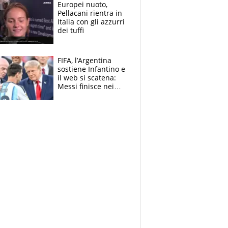
E svela la sorpresa
Europei nuoto,
agli Europei
Pellacani rientra in
Italia con gli azzurri
dei tuffi
FIFA, l’Argentina
sostiene Infantino e
il web si scatena:
Messi finisce nei
meme, la Seleccion
travolta dalle
polemiche