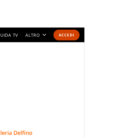
UIDA TV
ALTRO
ACCEDI
CALENDARI E CLASSIFICHE
ALTRI SPORT
MONDIALI 2026
OLIMPIADI
GOSSIP
LIFESTYLE
lleria Delfino