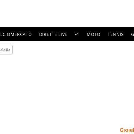
ALCIOMERCATO
DIRETTE LIVE
F1
MOTO
TENNIS
G
eferite
Gioie