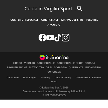
Cerca in Virgilio Sport...
CONTENUTI SPECIALI
CONTATTACI
MAPPA DEL SITO
FEED RSS
ARCHIVIO
LIBERO
VIRGILIO
PAGINEGIALLE
PAGINEGIALLE SHOP
PGCASA
PAGINEBIANCHE
TUTTOCITTÀ
DILEI
SIVIAGGIA
QUIFINANZA
BUONISSIMO
SUPEREVA
Chi siamo
Note Legali
Privacy
Cookie Policy
Preferenze sui cookie
Aiuto
© Italiaonline S.p.A. 2026
Direzione e coordinamento di Libero Acquisition S.á r.l.
P. IVA 03970540963