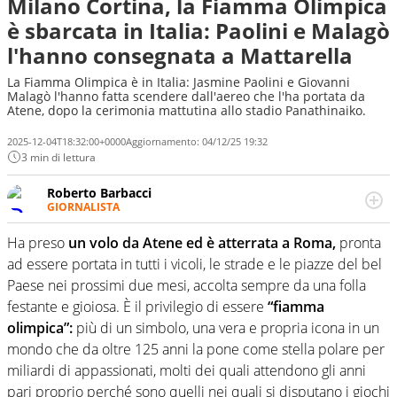
Milano Cortina, la Fiamma Olimpica
è sbarcata in Italia: Paolini e Malagò
l'hanno consegnata a Mattarella
La Fiamma Olimpica è in Italia: Jasmine Paolini e Giovanni
Malagò l'hanno fatta scendere dall'aereo che l'ha portata da
Atene, dopo la cerimonia mattutina allo stadio Panathinaiko.
2025-12-04T18:32:00+0000
Aggiornamento:
04/12/25 19:32
3 min di lettura
Roberto Barbacci
GIORNALISTA
Giornalista (pubblicista) sportivo a tutto campo, è il
tuttologo di Virgilio Sport. Provate a chiedergli di boxe, di
Ha preso
un volo da Atene ed è atterrata a Roma,
pronta
scherma, di volley o di curling: ve ne farà innamorare
ad essere portata in tutti i vicoli, le strade e le piazze del bel
Paese nei prossimi due mesi, accolta sempre da una folla
festante e gioiosa. È il privilegio di essere
“fiamma
olimpica”:
più di un simbolo, una vera e propria icona in un
mondo che da oltre 125 anni la pone come stella polare per
miliardi di appassionati, molti dei quali attendono gli anni
pari proprio perché sono quelli nei quali si disputano i giochi