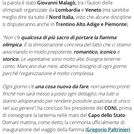
la parola è stato
Giovanni Malagò,
tra i fautori delle
olimpiadi organizzate da
Lombardia
e
Veneto
(ma sarebbe
meglio dire da tutto il
Nord Italia,
visto che alcune discipline
si disputeranno anche in
Trentino Alto Adige e Piemonte
).
“Non c’è
qualcosa di più sacro di portare la fiamma
olimpica
. È la dimostrazione concreta del fatto che ci stiamo
avvicinando in modo prepotente,
romantico, iconico
e
storico.
Le aspettative sono molto alte, bisogna tenerne
conto. Mancano due mesi, abbiamo bisogno di ogni giorno
perché l’organizzazione è molto complessa.
Ogni giorno c’è
una cosa nuova da fare
, non saremo pronti
finché non sarà messo a posto ogni dettaglio, ma tutti si
stanno adoperando per rendere possibile qualcosa di unico
nel suo genere”
, ha concluso l’ex presidente del
CONI,
prima
di consegnare la lanterna nelle mani del
Capo dello Stato
.
Domani mattina, come detto, la cerimonia ufficialmente di
inaugurazione del viaggio della fiamma (
Gregorio
Paltrinieri